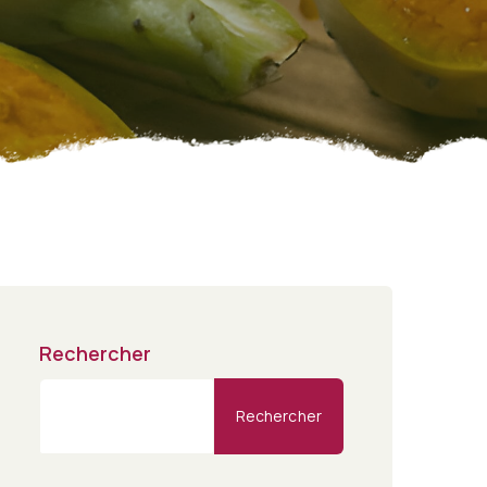
Rechercher
Rechercher