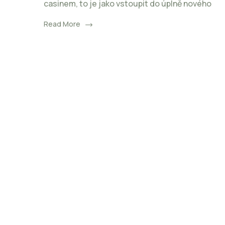
casinem, to je jako vstoupit do úplně nového
Read More