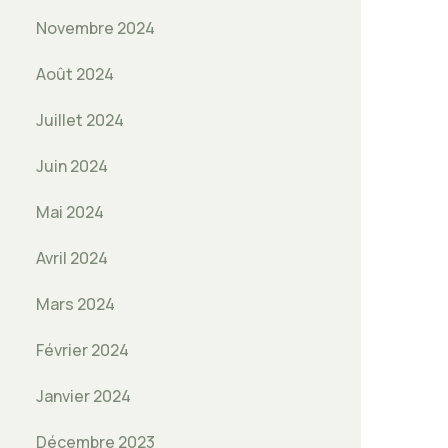
Novembre 2024
Août 2024
Juillet 2024
Juin 2024
Mai 2024
Avril 2024
Mars 2024
Février 2024
Janvier 2024
Décembre 2023