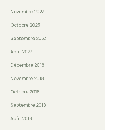
Novembre 2023
Octobre 2023
Septembre 2023
Août 2023
Décembre 2018
Novembre 2018
Octobre 2018
Septembre 2018
Août 2018