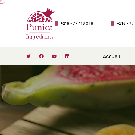
+216 - 77 413 046
+216 - 77
Accueil