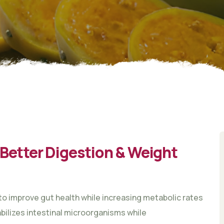
 Better Digestion & Weight
o improve gut health while increasing metabolic rates
abilizes intestinal microorganisms while