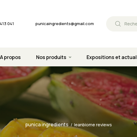
 413 041
punicaingredients@gmail.com
A propos
Nos produits
Expositions et actual
punica ingredients
leanbiome reviews