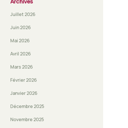
Archives
Juillet 2026
Juin 2026
Mai 2026
Avril 2026
Mars 2026
Février 2026
Janvier 2026
Décembre 2025
Novembre 2025