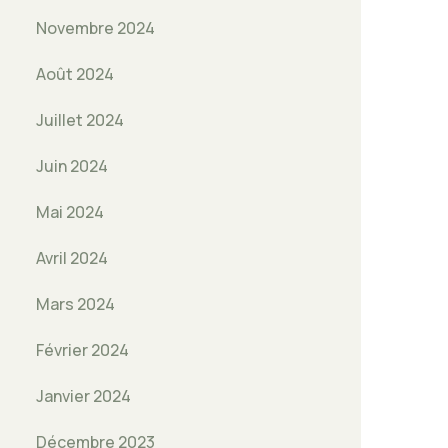
Novembre 2024
Août 2024
Juillet 2024
Juin 2024
Mai 2024
Avril 2024
Mars 2024
Février 2024
Janvier 2024
Décembre 2023