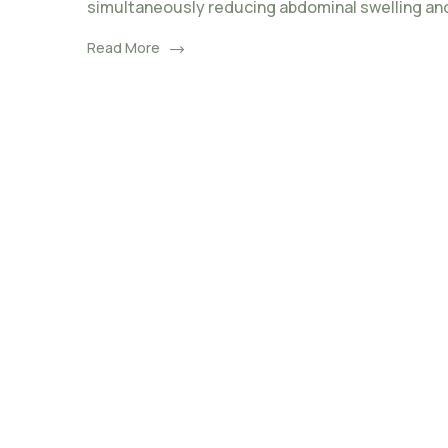
simultaneously reducing abdominal swelling and
Read More