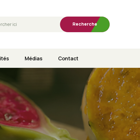
Recherche
ités
Médias
Contact