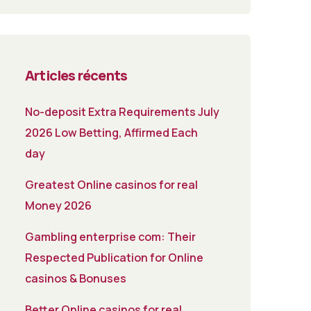
Articles récents
No-deposit Extra Requirements July
2026 Low Betting, Affirmed Each
day
Greatest Online casinos for real
Money 2026
Gambling enterprise com: Their
Respected Publication for Online
casinos & Bonuses
Better Online casinos for real