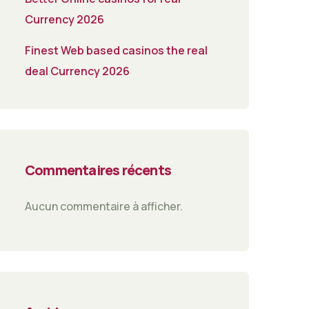
Currency 2026
Finest Web based casinos the real
deal Currency 2026
Commentaires récents
Aucun commentaire à afficher.