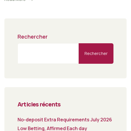
Rechercher
Rechercher
Articles récents
No-deposit Extra Requirements July 2026
Low Betting, Affirmed Each day