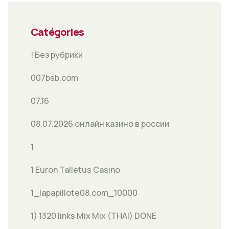
Catégories
! Без рубрики
007bsb.com
07.16
08.07.2026 онлайн казино в россии
1
1 Euron Talletus Casino
1_lapapillote08.com_10000
1) 1320 links Mix Mix (THAI) DONE