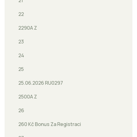
21
22
2290A Z
23
24
25
25.06.2026 RU0297
2500A Z
26
260 Kč Bonus Za Registraci