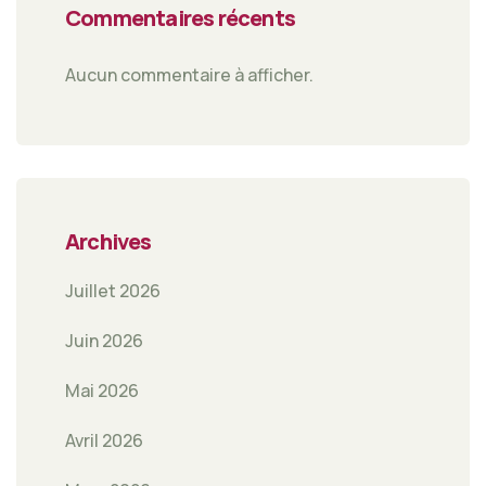
Commentaires récents
Aucun commentaire à afficher.
Archives
Juillet 2026
Juin 2026
Mai 2026
Avril 2026