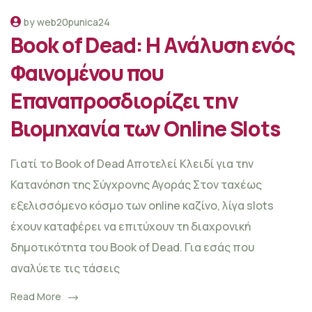
by web20punica24
Book of Dead: Η Ανάλυση ενός
Φαινομένου που
Επαναπροσδιορίζει την
Βιομηχανία των Online Slots
Γιατί το Book of Dead Αποτελεί Κλειδί για την
Κατανόηση της Σύγχρονης Αγοράς Στον ταχέως
εξελισσόμενο κόσμο των online καζίνο, λίγα slots
έχουν καταφέρει να επιτύχουν τη διαχρονική
δημοτικότητα του Book of Dead. Για εσάς που
αναλύετε τις τάσεις
Read More