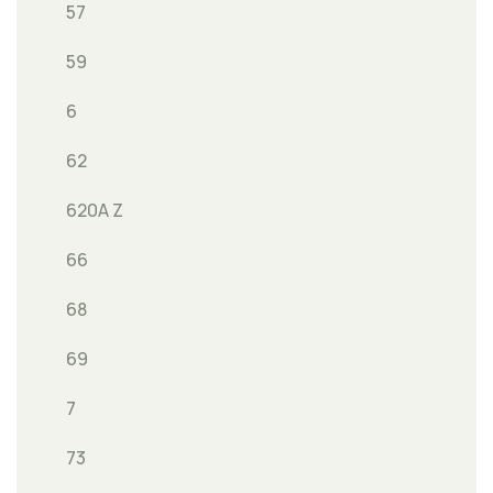
57
59
6
62
620A Z
66
68
69
7
73