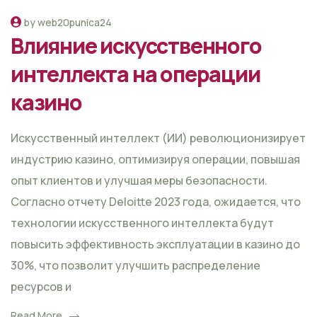
by web20punica24
Влияние искусственного
интеллекта на операции
казино
Искусственный интеллект (ИИ) революционизирует
индустрию казино, оптимизируя операции, повышая
опыт клиентов и улучшая меры безопасности.
Согласно отчету Deloitte 2023 года, ожидается, что
технологии искусственного интеллекта будут
повысить эффективность эксплуатации в казино до
30%, что позволит улучшить распределение
ресурсов и
Read More