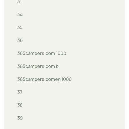
31
34
35
36
365campers.com 1000
365campers.com b
365campers.comen 1000
37
38
39