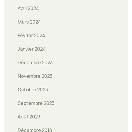
Avril 2024
Mars 2024
Février 2024
Janvier 2024
Décembre 2023
Novembre 2023
Octobre 2023
Septembre 2023
Août 2023
Décembre 2018