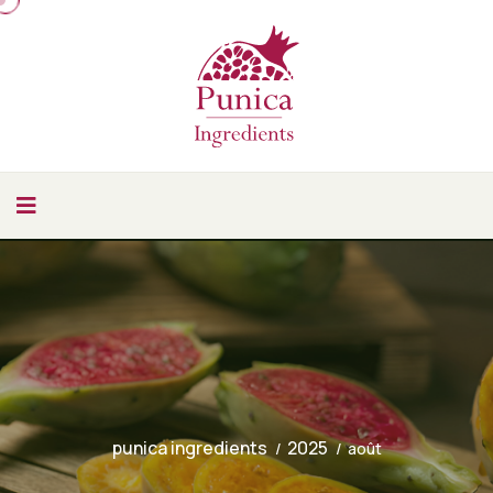
punica ingredients
2025
août