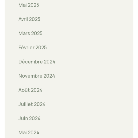
Mai 2025
Avril 2025
Mars 2025
Février 2025
Décembre 2024
Novembre 2024
Août 2024
Juillet 2024
Juin 2024
Mai 2024