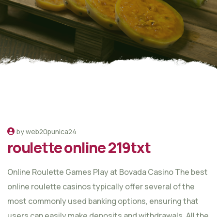
by web20punica24
roulette online 219txt
Online Roulette Games Play at Bovada Casino The best
online roulette casinos typically offer several of the
most commonly used banking options, ensuring that
users can easily make deposits and withdrawals. All the