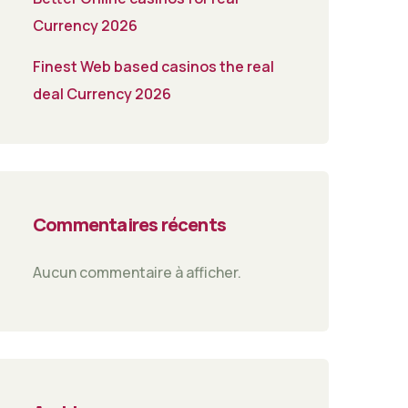
Currency 2026
Finest Web based casinos the real
deal Currency 2026
Commentaires récents
Aucun commentaire à afficher.