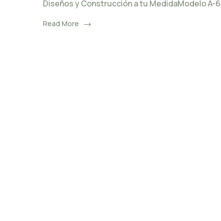
Diseños y Construcción a tu MedidaModelo A-68
Read More