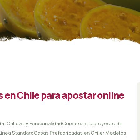
 en Chile para apostar online
dida: Calidad y FuncionalidadComienza tu proyecto de
 Línea StandardCasas Prefabricadas en Chile: Modelos,