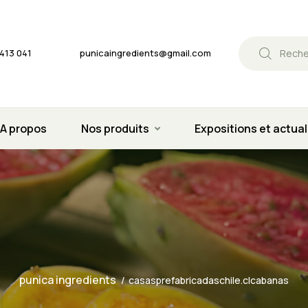
 413 041
punicaingredients@gmail.com
A propos
Nos produits
Expositions et actual
punica ingredients
casasprefabricadaschile.clcabanas