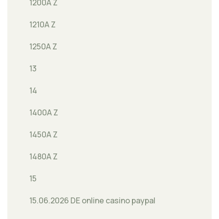
1200A Z
1210A Z
1250A Z
13
14
1400A Z
1450A Z
1480A Z
15
15.06.2026 DE online casino paypal