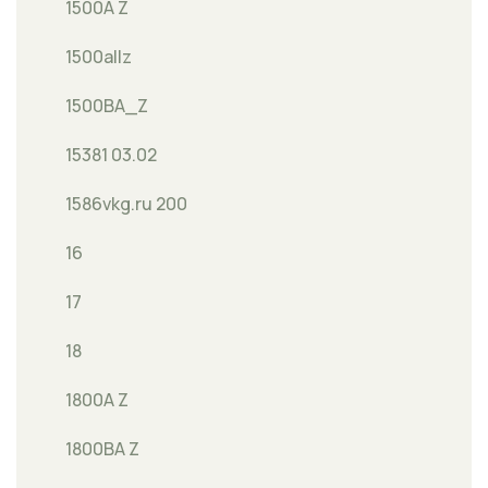
1500A Z
1500allz
1500BA_Z
15381 03.02
1586vkg.ru 200
16
17
18
1800A Z
1800BA Z