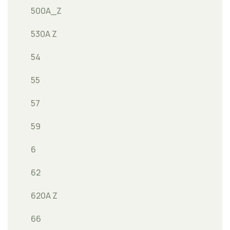
500A_Z
530A Z
54
55
57
59
6
62
620A Z
66