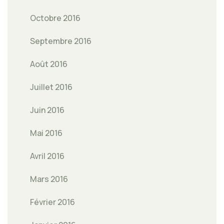
Octobre 2016
Septembre 2016
Août 2016
Juillet 2016
Juin 2016
Mai 2016
Avril 2016
Mars 2016
Février 2016