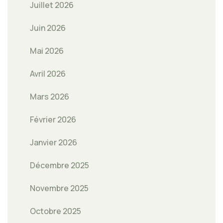
Juillet 2026
Juin 2026
Mai 2026
Avril 2026
Mars 2026
Février 2026
Janvier 2026
Décembre 2025
Novembre 2025
Octobre 2025