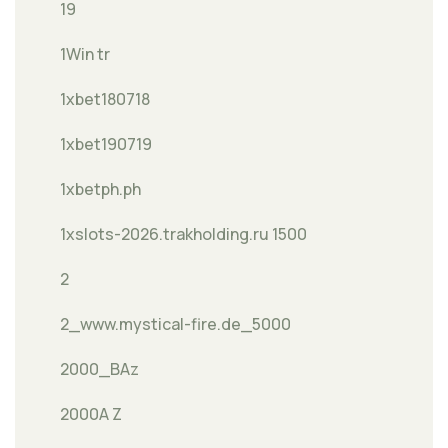
19
1Win tr
1xbet180718
1xbet190719
1xbetph.ph
1xslots-2026.trakholding.ru 1500
2
2_www.mystical-fire.de_5000
2000_BAz
2000A Z