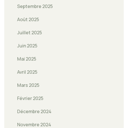
Septembre 2025
Août 2025
Juillet 2025
Juin 2025
Mai 2025
Avril 2025
Mars 2025
Février 2025
Décembre 2024
Novembre 2024