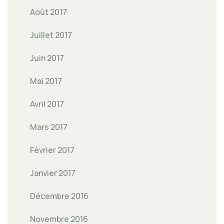
Août 2017
Juillet 2017
Juin 2017
Mai 2017
Avril 2017
Mars 2017
Février 2017
Janvier 2017
Décembre 2016
Novembre 2016