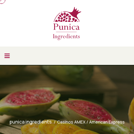
punica ingredients
Casinos AMEX / American Express