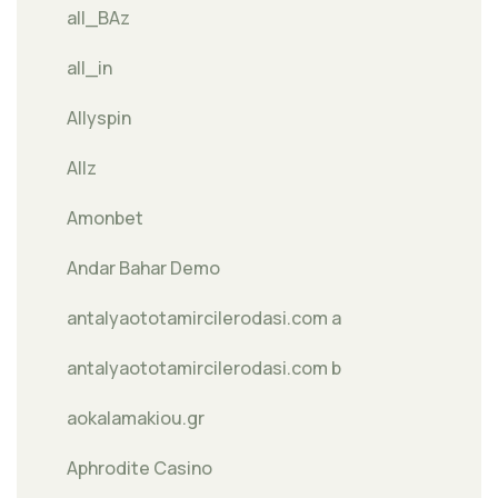
all_BAz
all_in
Allyspin
Allz
Amonbet
Andar Bahar Demo
antalyaototamircilerodasi.com a
antalyaototamircilerodasi.com b
aokalamakiou.gr
Aphrodite Casino