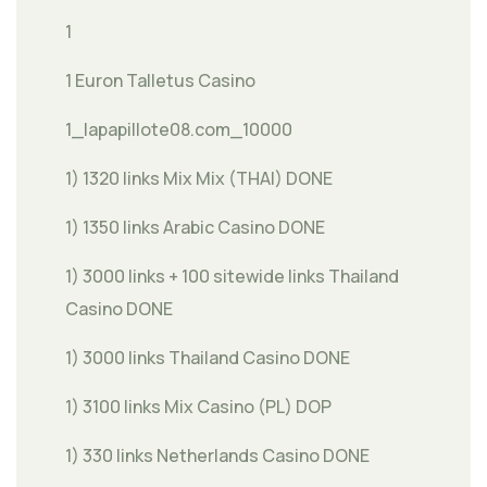
1
1 Euron Talletus Casino
1_lapapillote08.com_10000
1) 1320 links Mix Mix (THAI) DONE
1) 1350 links Arabic Casino DONE
1) 3000 links + 100 sitewide links Thailand
Casino DONE
1) 3000 links Thailand Casino DONE
1) 3100 links Mix Casino (PL) DOP
1) 330 links Netherlands Casino DONE