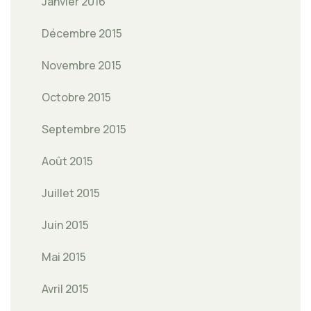
Janvier 2016
Décembre 2015
Novembre 2015
Octobre 2015
Septembre 2015
Août 2015
Juillet 2015
Juin 2015
Mai 2015
Avril 2015