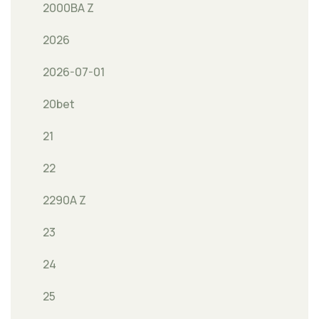
2000BA Z
2026
2026-07-01
20bet
21
22
2290A Z
23
24
25