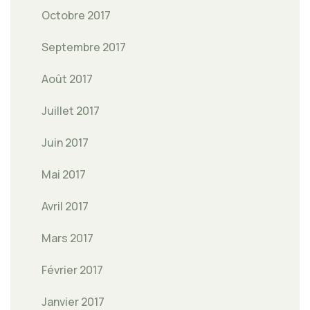
Octobre 2017
Septembre 2017
Août 2017
Juillet 2017
Juin 2017
Mai 2017
Avril 2017
Mars 2017
Février 2017
Janvier 2017