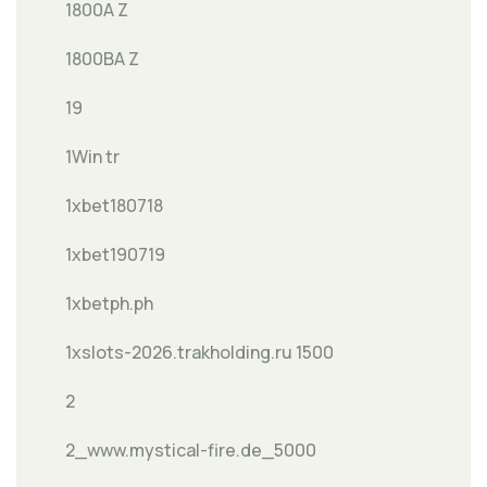
1800A Z
1800BA Z
19
1Win tr
1xbet180718
1xbet190719
1xbetph.ph
1xslots-2026.trakholding.ru 1500
2
2_www.mystical-fire.de_5000