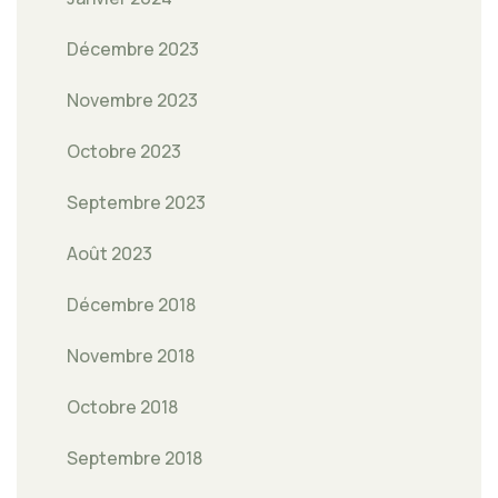
Décembre 2023
Novembre 2023
Octobre 2023
Septembre 2023
Août 2023
Décembre 2018
Novembre 2018
Octobre 2018
Septembre 2018