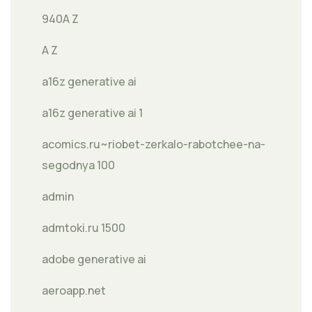
940A Z
A Z
a16z generative ai
a16z generative ai 1
acomics.ru~riobet-zerkalo-rabotchee-na-
segodnya 100
admin
admtoki.ru 1500
adobe generative ai
aeroapp.net