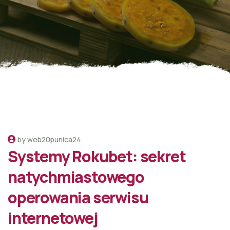
by web20punica24
Systemy Rokubet: sekret
natychmiastowego
operowania serwisu
internetowej