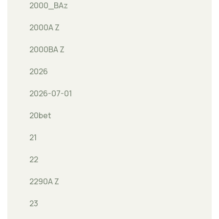
2000_BAz
2000A Z
2000BA Z
2026
2026-07-01
20bet
21
22
2290A Z
23