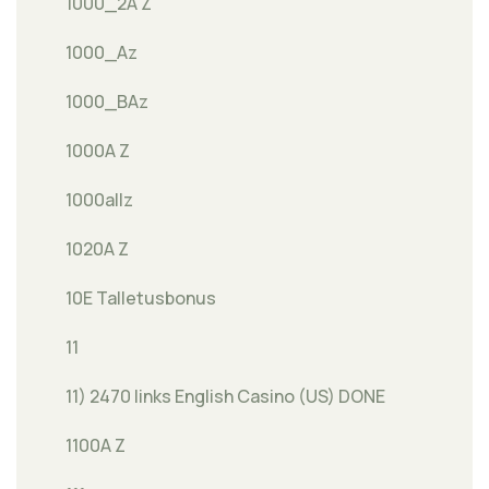
1000_2A Z
1000_Az
1000_BAz
1000A Z
1000allz
1020A Z
10E Talletusbonus
11
11) 2470 links English Casino (US) DONE
1100A Z