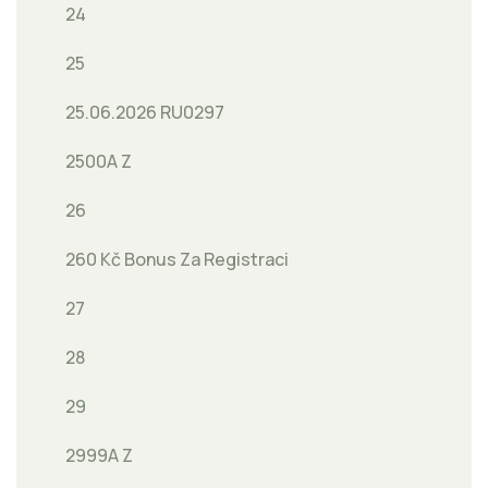
24
25
25.06.2026 RU0297
2500A Z
26
260 Kč Bonus Za Registraci
27
28
29
2999A Z