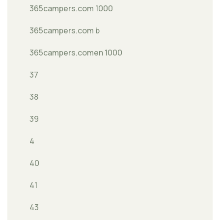
365campers.com 1000
365campers.com b
365campers.comen 1000
37
38
39
4
40
41
43