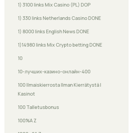
1) 3100 links Mix Casino (PL) DOP
1) 330 links Netherlands Casino DONE
1) 8000 links English News DONE
1)14980 links Mix Crypto betting DONE
10
10-лучших-казино-онлайн-400
100 Ilmaiskierrosta Ilman Kierrätystä |
Kasinot
100 Talletusbonus
100%A Z