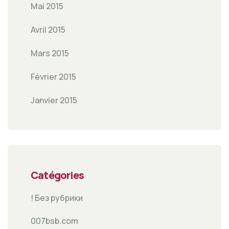
Mai 2015
Avril 2015
Mars 2015
Février 2015
Janvier 2015
Catégories
! Без рубрики
007bsb.com