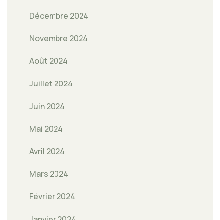
Décembre 2024
Novembre 2024
Août 2024
Juillet 2024
Juin 2024
Mai 2024
Avril 2024
Mars 2024
Février 2024
Janvier 2024