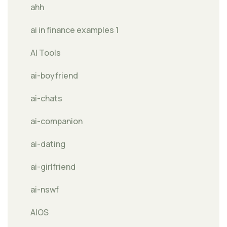
ahh
ai in finance examples 1
AI Tools
ai-boyfriend
ai-chats
ai-companion
ai-dating
ai-girlfriend
ai-nswf
AIOS