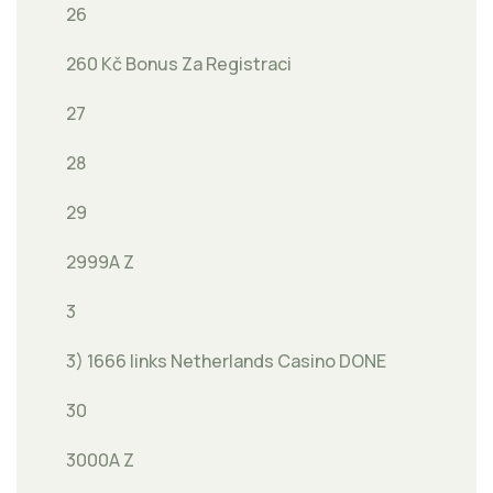
26
260 Kč Bonus Za Registraci
27
28
29
2999A Z
3
3) 1666 links Netherlands Casino DONE
30
3000A Z