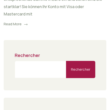
startklar! Sie können Ihr Konto mit Visa oder
Mastercard mit
Read More
Rechercher
Rechercher