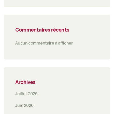
Commentaires récents
Aucun commentaire à afficher.
Archives
Juillet 2026
Juin 2026