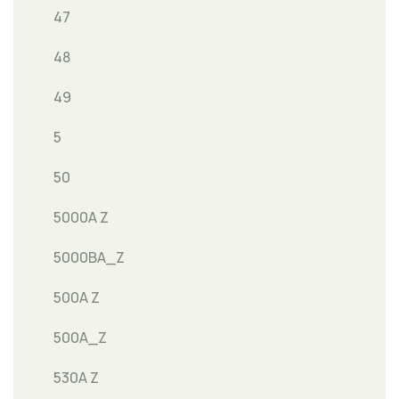
47
48
49
5
50
5000A Z
5000BA_Z
500A Z
500A_Z
530A Z