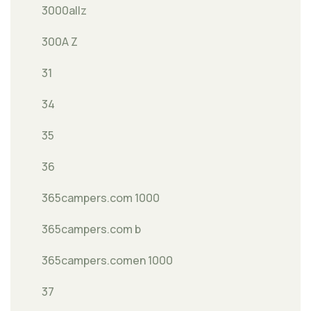
3000allz
300A Z
31
34
35
36
365campers.com 1000
365campers.com b
365campers.comen 1000
37