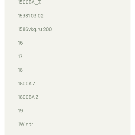
1500BA_Z
15381 03.02
1586vkg.ru 200
16
17
18
1800A Z
1800BA Z
19
1Win tr