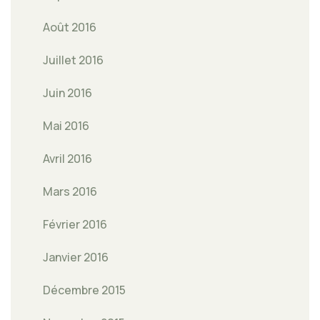
Août 2016
Juillet 2016
Juin 2016
Mai 2016
Avril 2016
Mars 2016
Février 2016
Janvier 2016
Décembre 2015