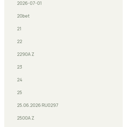
2026-07-01
20bet
21
22
2290A Z
23
24
25
25.06.2026 RU0297
2500A Z