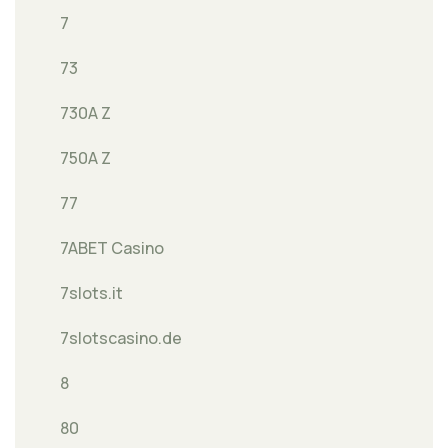
7
73
730A Z
750A Z
77
7ABET Casino
7slots.it
7slotscasino.de
8
80