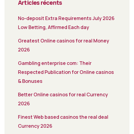
Articles récents
No-deposit Extra Requirements July 2026
Low Betting, Affirmed Each day
Greatest Online casinos for real Money
2026
Gambling enterprise com: Their
Respected Publication for Online casinos
& Bonuses
Better Online casinos for real Currency
2026
Finest Web based casinos the real deal
Currency 2026