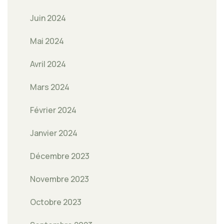
Juin 2024
Mai 2024
Avril 2024
Mars 2024
Février 2024
Janvier 2024
Décembre 2023
Novembre 2023
Octobre 2023