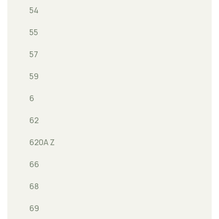
54
55
57
59
6
62
620A Z
66
68
69