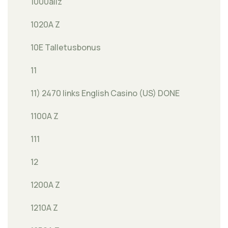
1000allz
1020A Z
10E Talletusbonus
11
11) 2470 links English Casino (US) DONE
1100A Z
111
12
1200A Z
1210A Z