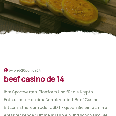
by web20punica24
beef casino de 14
Ihre Sportwetten-Plattform Und für die Krypto-
Enthusiasten da draußen akzeptiert Beef Casino
Bitcoin, Ethereum oder USDT - geben Sie einfach Ihre
entsprechende Summe in Euro ein und schon sind Sie