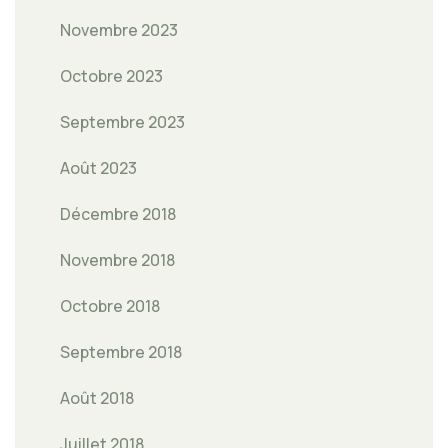
Novembre 2023
Octobre 2023
Septembre 2023
Août 2023
Décembre 2018
Novembre 2018
Octobre 2018
Septembre 2018
Août 2018
Juillet 2018