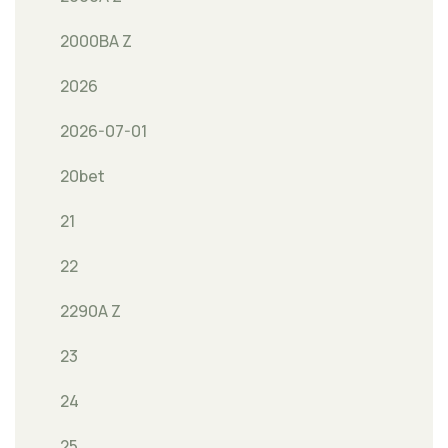
2000BA Z
2026
2026-07-01
20bet
21
22
2290A Z
23
24
25