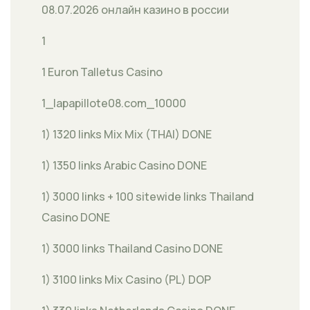
08.07.2026 онлайн казино в россии
1
1 Euron Talletus Casino
1_lapapillote08.com_10000
1) 1320 links Mix Mix (THAI) DONE
1) 1350 links Arabic Casino DONE
1) 3000 links + 100 sitewide links Thailand
Casino DONE
1) 3000 links Thailand Casino DONE
1) 3100 links Mix Casino (PL) DOP