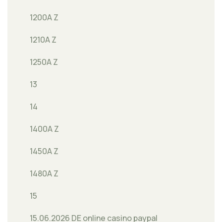
1200A Z
1210A Z
1250A Z
13
14
1400A Z
1450A Z
1480A Z
15
15.06.2026 DE online casino paypal