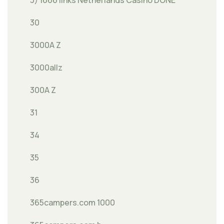
30
3000A Z
3000allz
300A Z
31
34
35
36
365campers.com 1000