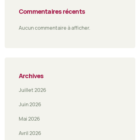
Commentaires récents
Aucun commentaire à afficher.
Archives
Juillet 2026
Juin 2026
Mai 2026
Avril 2026