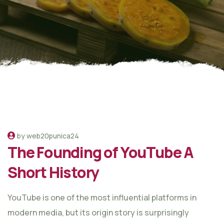
by web20punica24
The Founding of YouTube A
Short History
YouTube is one of the most influential platforms in
modern media, but its origin story is surprisingly