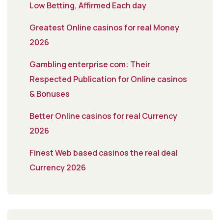
Low Betting, Affirmed Each day
Greatest Online casinos for real Money
2026
Gambling enterprise com: Their
Respected Publication for Online casinos
& Bonuses
Better Online casinos for real Currency
2026
Finest Web based casinos the real deal
Currency 2026