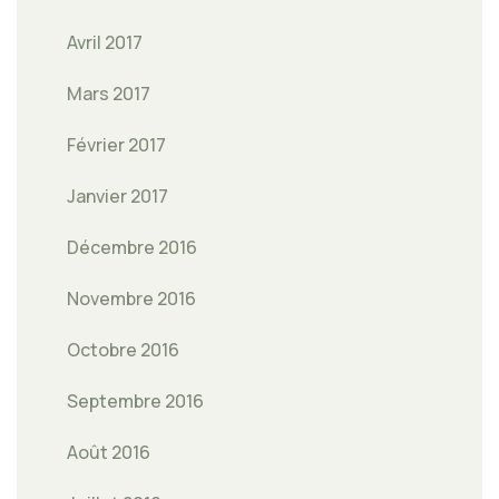
Avril 2017
Mars 2017
Février 2017
Janvier 2017
Décembre 2016
Novembre 2016
Octobre 2016
Septembre 2016
Août 2016