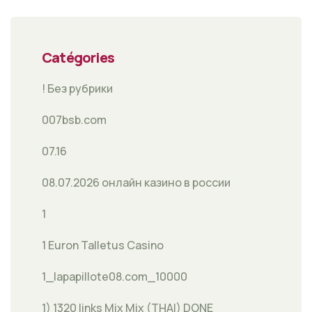
Catégories
! Без рубрики
007bsb.com
07.16
08.07.2026 онлайн казино в россии
1
1 Euron Talletus Casino
1_lapapillote08.com_10000
1) 1320 links Mix Mix (THAI) DONE