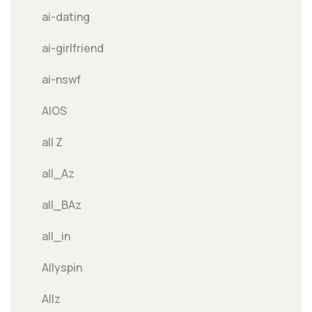
ai-dating
ai-girlfriend
ai-nswf
AIOS
all Z
all_Az
all_BAz
all_in
Allyspin
Allz