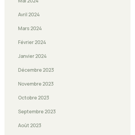
Mai 2024
Avril 2024
Mars 2024
Février 2024
Janvier 2024
Décembre 2023
Novembre 2023
Octobre 2023
Septembre 2023
Août 2023