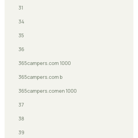
31
34
35
36
365campers.com 1000
365campers.com b
365campers.comen 1000
37
38
39