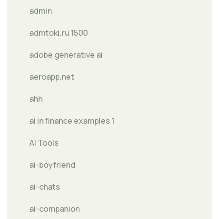
admin
admtoki.ru 1500
adobe generative ai
aeroapp.net
ahh
ai in finance examples 1
AI Tools
ai-boyfriend
ai-chats
ai-companion