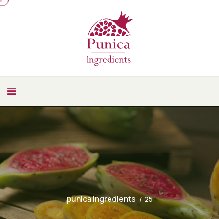
punica ingredients
25