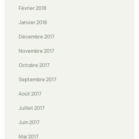
Février 2018
Janvier 2018
Décembre 2017
Novembre 2017
Octobre 2017
Septembre 2017
Août 2017
Juillet 2017
Juin 2017
Mai 2017