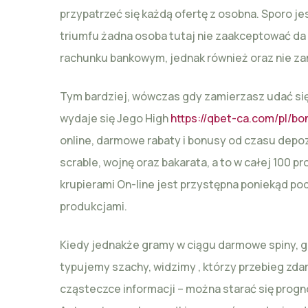
przypatrzeć się każdą ofertę z osobna. Sporo je
triumfu żadna osoba tutaj nie zaakceptować da 
rachunku bankowym, jednak również oraz nie za
Tym bardziej, wówczas gdy zamierzasz udać się
wydaje się Jego High
https://qbet-ca.com/pl/bo
online, darmowe rabaty i bonusy od czasu depo
scrable, wojnę oraz bakarata, a to w całej 100
krupierami On-line jest przystępna poniekąd pod 
produkcjami.
Kiedy jednakże gramy w ciągu darmowe spiny, g
typujemy szachy, widzimy , którzy przebieg zda
cząsteczce informacji – można starać się progn