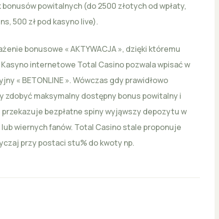
k bonusów powitalnych (do 2500 złotych od wpłaty,
ns, 500 zł pod kasyno live).
ażenie bonusowe « AKTYWACJA », dzięki któremu
. Kasyno internetowe Total Casino pozwala wpisać w
yjny « BETONLINE ». Wówczas gdy prawidłowo
by zdobyć maksymalny dostępny bonus powitalny i
 przekazuje bezpłatne spiny wyjąwszy depozytu w
 lub wiernych fanów. Total Casino stale proponuje
yczaj przy postaci stu% do kwoty np.