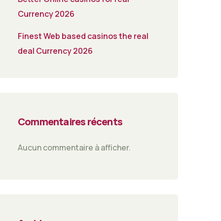
Currency 2026
Finest Web based casinos the real
deal Currency 2026
Commentaires récents
Aucun commentaire à afficher.