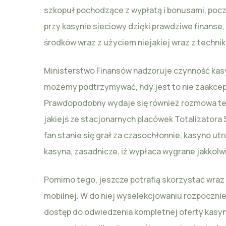
szkopuł pochodzące z wypłatą i bonusami, pocz
przy kasynie sieciowy dzięki prawdziwe finanse
środków wraz z użyciem niejakiej wraz z techni
Ministerstwo Finansów nadzoruje czynność kasyn
możemy podtrzymywać, hdy jest to nie zaakce
Prawdopodobny wydaje się również rozmowa tel
jakiejś ze stacjonarnych placówek Totalizatora 
fan stanie się grał za czasochłonnie, kasyno ut
kasyna, zasadnicze, iż wypłaca wygrane jakkolw
Pomimo tego, jeszcze potrafią skorzystać wraz z
mobilnej. W do niej wyselekcjowaniu rozpoczni
dostęp do odwiedzenia kompletnej oferty kasyna 