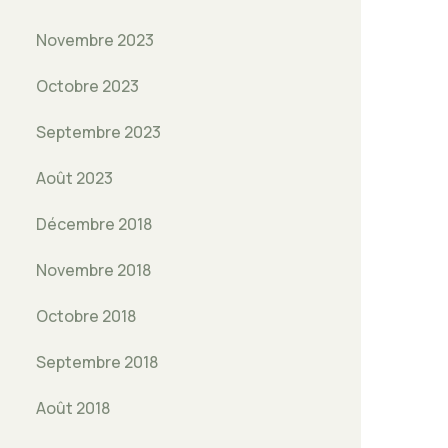
Novembre 2023
Octobre 2023
Septembre 2023
Août 2023
Décembre 2018
Novembre 2018
Octobre 2018
Septembre 2018
Août 2018