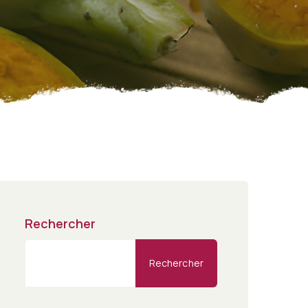
Rechercher
Rechercher