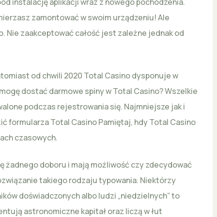
pod instalację aplikacji wraz z nowego pochodzenia.
zamierzasz zamontować w swoim urządzeniu! Ale
o. Nie zaakceptować całość jest zależne jednak od
tomiast od chwili 2020 Total Casino dysponuje w
 mogę dostać darmowe spiny w Total Casino? Wszelkie
rwalone podczas rejestrowania się. Najmniejsze jak i
 formularza Total Casino Pamiętaj, hdy Total Casino
mach czasowych.
dę żadnego doboru i mają możliwość czy zdecydować
rozwiązanie takiego rodzaju typowania. Niektórzy
ków doświadczonych albo ludzi „niedzielnych” to
tują astronomiczne kapitał oraz liczą w łut