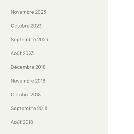
Novembre 2023
Octobre 2023
Septembre 2023
Août 2023
Décembre 2018
Novembre 2018
Octobre 2018
Septembre 2018
Août 2018