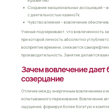
и развитию.
Создание эмоциональных ассоциаций – в
с деятельностью казино7к.
Чувство влияния – вовлечение обеспечив
Ученые подчеркивают, что вовлеченность за
при которой личность абсолютно углубляется
восприятие времени, снижается саморефлекс
производительность. Занятие делается важн
Зачем вовлечение дает 
созерцание
Отличие между энергичным вовлечением и и
испытываемого переживания. Вовлечение ак
ощущения, формируя более богатую и компле