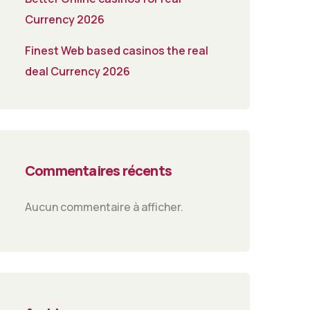
Currency 2026
Finest Web based casinos the real
deal Currency 2026
Commentaires récents
Aucun commentaire à afficher.