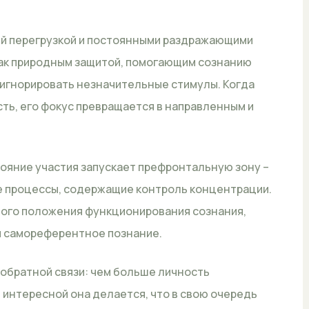
й перегрузкой и постоянными раздражающими
ак природным защитой, помогающим сознанию
игнорировать незначительные стимулы. Когда
ть, его фокус превращается в направленным и
ояние участия запускает префронтальную зону –
е процессы, содержащие контроль концентрации.
ного положения функционирования сознания,
и самореферентное познание.
обратной связи: чем больше личность
 интересной она делается, что в свою очередь