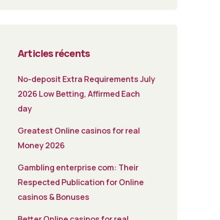
Articles récents
No-deposit Extra Requirements July
2026 Low Betting, Affirmed Each
day
Greatest Online casinos for real
Money 2026
Gambling enterprise com: Their
Respected Publication for Online
casinos & Bonuses
Better Online casinos for real