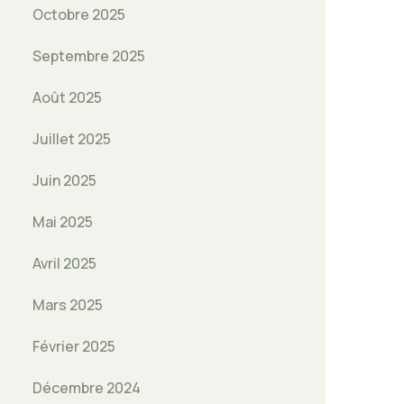
Octobre 2025
Septembre 2025
Août 2025
Juillet 2025
Juin 2025
Mai 2025
Avril 2025
Mars 2025
Février 2025
Décembre 2024