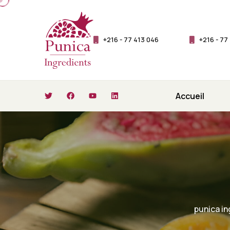
+216 - 77 413 046
+216 - 77
Accueil
punica i