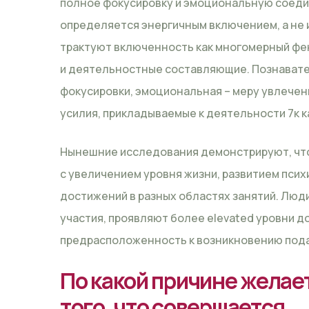
полное фокусировку и эмоциональную соеди
определяется энергичным включением, а не
трактуют включенность как многомерный ф
и деятельностные составляющие. Познавател
фокусировки, эмоциональная – меру увлеченн
усилия, прикладываемые к деятельности 7к к
Нынешние исследования демонстрируют, чт
с увеличением уровня жизни, развитием пси
достижений в разных областях занятий. Люд
участия, проявляют более elevated уровни 
предрасположенность к возникновению пода
По какой причине жела
того, что совершается