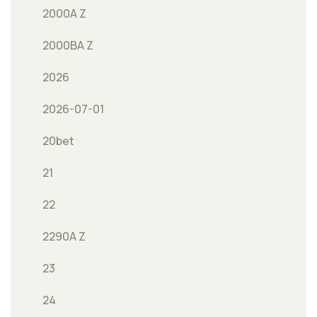
2000A Z
2000BA Z
2026
2026-07-01
20bet
21
22
2290A Z
23
24