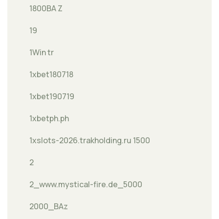
1800BA Z
19
1Win tr
1xbet180718
1xbet190719
1xbetph.ph
1xslots-2026.trakholding.ru 1500
2
2_www.mystical-fire.de_5000
2000_BAz