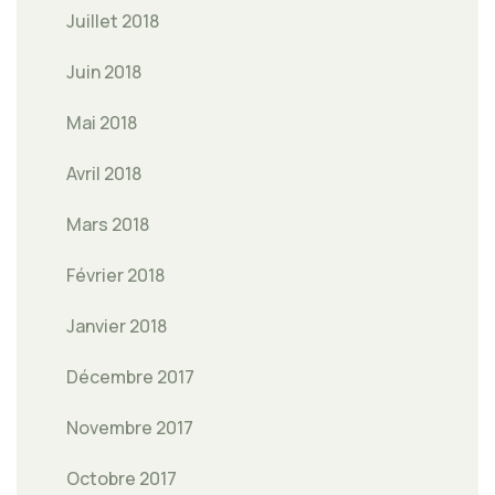
Juillet 2018
Juin 2018
Mai 2018
Avril 2018
Mars 2018
Février 2018
Janvier 2018
Décembre 2017
Novembre 2017
Octobre 2017