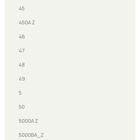
45
450A Z
46
47
48
49
5
50
5000A Z
5000BA_Z