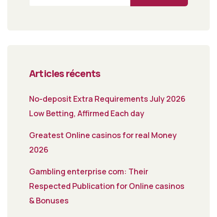
Articles récents
No-deposit Extra Requirements July 2026
Low Betting, Affirmed Each day
Greatest Online casinos for real Money
2026
Gambling enterprise com: Their
Respected Publication for Online casinos
& Bonuses