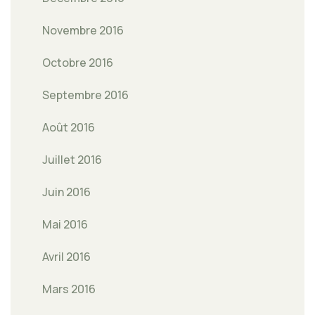
Novembre 2016
Octobre 2016
Septembre 2016
Août 2016
Juillet 2016
Juin 2016
Mai 2016
Avril 2016
Mars 2016