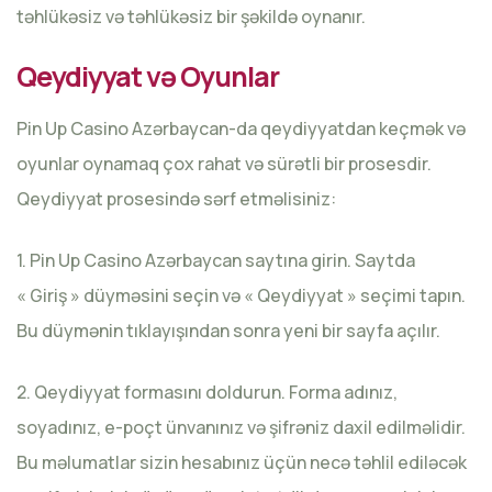
təhlükəsiz və təhlükəsiz bir şəkildə oynanır.
Qeydiyyat və Oyunlar
Pin Up Casino Azərbaycan-da qeydiyyatdan keçmək və
oyunlar oynamaq çox rahat və sürətli bir prosesdir.
Qeydiyyat prosesində sərf etməlisiniz:
1. Pin Up Casino Azərbaycan saytına girin. Saytda
« Giriş » düyməsini seçin və « Qeydiyyat » seçimi tapın.
Bu düymənin tıklayışından sonra yeni bir sayfa açılır.
2. Qeydiyyat formasını doldurun. Forma adınız,
soyadınız, e-poçt ünvanınız və şifrəniz daxil edilməlidir.
Bu məlumatlar sizin hesabınız üçün necə təhlil ediləcək