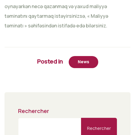
oynayarkən necə qazanmaq və yaxud maliyyə
təminatını qaytarmaq istəyirsinizsə, « Maliyyə
təminatı » səhifəsindən istifadə edə bilərsiniz.
Posted in
News
Rechercher
Rechercher