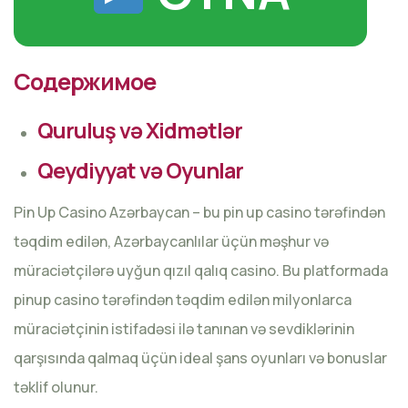
Содержимое
Quruluş və Xidmətlər
Qeydiyyat və Oyunlar
Pin Up Casino Azərbaycan – bu pin up casino tərəfindən
təqdim edilən, Azərbaycanlılar üçün məşhur və
müraciətçilərə uyğun qızıl qalıq casino. Bu platformada
pinup casino tərəfindən təqdim edilən milyonlarca
müraciətçinin istifadəsi ilə tanınan və sevdiklərinin
qarşısında qalmaq üçün ideal şans oyunları və bonuslar
təklif olunur.