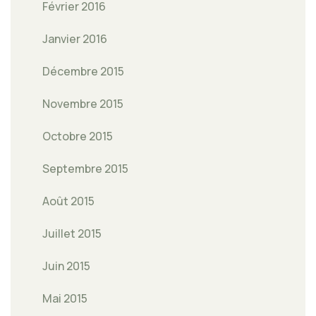
Février 2016
Janvier 2016
Décembre 2015
Novembre 2015
Octobre 2015
Septembre 2015
Août 2015
Juillet 2015
Juin 2015
Mai 2015