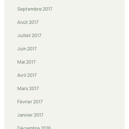
Septembre 2017
Août 2017
Juillet 2017
Juin 2017
Mai 2017
Avril 2017
Mars 2017
Février 2017
Janvier 2017
Décembre 2016