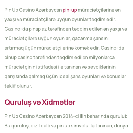
Pin Up Casino Azərbaycan
pin-up
müraciətçilərinə ən
yaxşı və müraciətçilərə uyğun oyunlar təqdim edir.
Casino-da pinap az tərəfindən təqdim edilən ən yaxşı və
müraciətçilərə uyğun oyunlar, qazanma şansını
artırmaq üçün müraciətçilərinə kömək edir. Casino-da
pinup casino tərəfindən təqdim edilən milyonlarca
müraciətçinin istifadəsi ilə tanınan və sevdiklərinin
qarşısında qalmaq üçün ideal şans oyunları və bonuslar
təklif olunur.
Quruluş və Xidmətlər
Pin Up Casino Azərbaycan 2014-ci ilin baharında qurulub.
Bu quruluş, qızıl qalb və pin up simvolu ilə tanınan, dünya