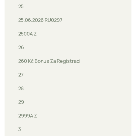
25
25.06.2026 RU0297
2500A Z
26
260 Kč Bonus Za Registraci
27
28
29
2999A Z
3