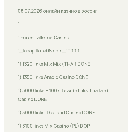
08.07.2026 онлайн казино в россии
1
1 Euron Talletus Casino
1_lapapillote08.com_10000
1) 1320 links Mix Mix (THAI) DONE
1) 1350 links Arabic Casino DONE
1) 3000 links + 100 sitewide links Thailand
Casino DONE
1) 3000 links Thailand Casino DONE
1) 3100 links Mix Casino (PL) DOP