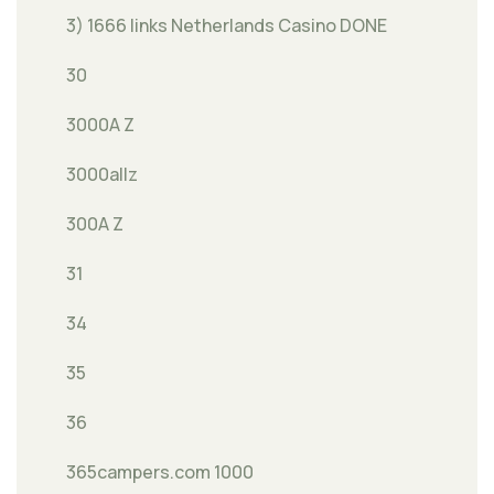
3) 1666 links Netherlands Casino DONE
30
3000A Z
3000allz
300A Z
31
34
35
36
365campers.com 1000