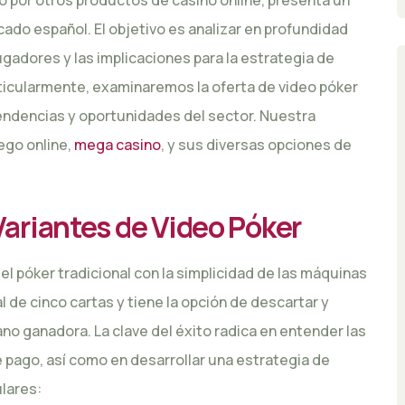
cado español. El objetivo es analizar en profundidad
jugadores y las implicaciones para la estrategia de
rticularmente, examinaremos la oferta de video póker
tendencias y oportunidades del sector. Nuestra
ego online,
mega casino
, y sus diversas opciones de
Variantes de Video Póker
l póker tradicional con la simplicidad de las máquinas
 de cinco cartas y tiene la opción de descartar y
o ganadora. La clave del éxito radica en entender las
e pago, así como en desarrollar una estrategia de
lares: