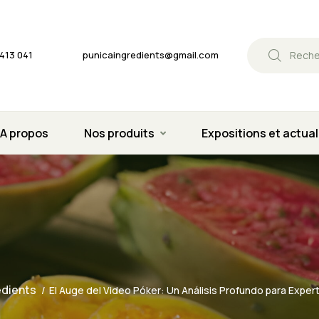
 413 041
punicaingredients@gmail.com
A propos
Nos produits
Expositions et actual
edients
El Auge del Video Póker: Un Análisis Profundo para Exper