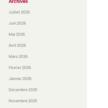
Archives
Juillet 2026
Juin 2026
Mai 2026
Avril 2026
Mars 2026
Février 2026
Janvier 2026
Décembre 2025
Novembre 2025