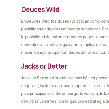
Deuces Wild
En Deuces Wild, los doses (2) actúan como com
posibilidades de obtener manos ganadoras. Esta 
la posibilidad de obtener grandes pagos, espe
comodines. La estrategia óptima implica ser agre
maximizando las oportunidades de formar comb
Jacks or Better
Jacks or Better es la variante más básica y acces
de jotas (Jacks) o una mano superior. La tabla d
para principiantes. Sin embargo, la ventaja de 
con otras variantes, por lo que una estrategia d