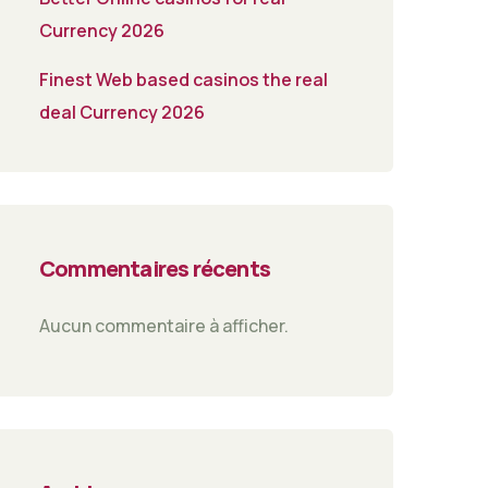
Currency 2026
Finest Web based casinos the real
deal Currency 2026
Commentaires récents
Aucun commentaire à afficher.