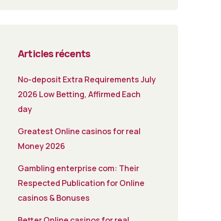
Articles récents
No-deposit Extra Requirements July
2026 Low Betting, Affirmed Each
day
Greatest Online casinos for real
Money 2026
Gambling enterprise com: Their
Respected Publication for Online
casinos & Bonuses
Better Online casinos for real