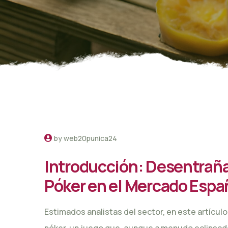
by web20punica24
Introducción: Desentraña
Póker en el Mercado Espa
Estimados analistas del sector, en este artícu
póker, un juego que, aunque a menudo eclipsado