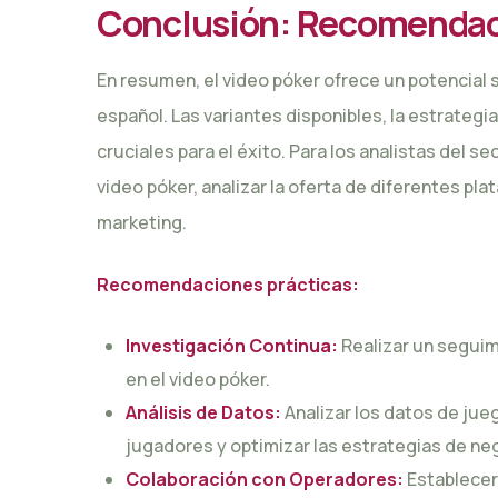
Conclusión: Recomendaci
En resumen, el video póker ofrece un potencial s
español. Las variantes disponibles, la estrategia
cruciales para el éxito. Para los analistas del 
video póker, analizar la oferta de diferentes pl
marketing.
Recomendaciones prácticas:
Investigación Continua:
Realizar un seguim
en el video póker.
Análisis de Datos:
Analizar los datos de ju
jugadores y optimizar las estrategias de ne
Colaboración con Operadores:
Establecer 