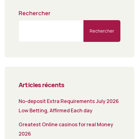
Rechercher
Rechercher
Articles récents
No-deposit Extra Requirements July 2026
Low Betting, Affirmed Each day
Greatest Online casinos for real Money
2026