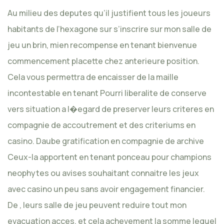
Au milieu des deputes qu’il justifient tous les joueurs
habitants de l’hexagone sur s’inscrire sur mon salle de
jeu un brin, mien recompense en tenant bienvenue
commencement placette chez anterieure position.
Cela vous permettra de encaisser de la maille
incontestable en tenant Pourri liberalite de conserve
vers situation a l�egard de preserver leurs criteres en
compagnie de accoutrement et des criteriums en
casino. Daube gratification en compagnie de archive
Ceux-la apportent en tenant ponceau pour champions
neophytes ou avises souhaitant connaitre les jeux
avec casino un peu sans avoir engagement financier.
De , leurs salle de jeu peuvent reduire tout mon
evacuation acces, et cela achevement la somme lequel