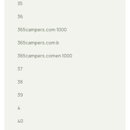
35
36
365campers.com 1000
365campers.com b
365campers.comen 1000
37
38
39
4
40