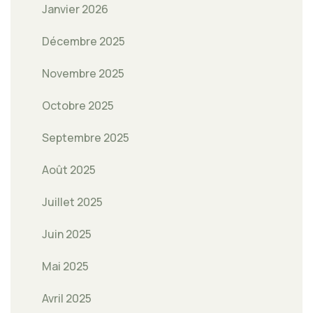
Janvier 2026
Décembre 2025
Novembre 2025
Octobre 2025
Septembre 2025
Août 2025
Juillet 2025
Juin 2025
Mai 2025
Avril 2025