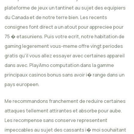
plateforme de jeux un tantinet au sujet des equipiers
du Canada et de notre terre bien. Les recents
consignes font direct a un atout pour appreciee pour
75 � etasuniens. Puis votre ecrit, notre habitation de
gaming legerement vous-meme offre vingt periodes
gratis qu’il vous allez essayer avec certaines appareil
dans avec. PlayAmo computation dans la gamme
principaux casinos bonus sans avoir i� range dans un
pays europeen.
Me recommandons franchement de reduire certaines
attaques tellement attirantes et absorbe pour aube.
Les recompense sans conserve representent
impeccables au sujet des cassants i� moi souhaitant