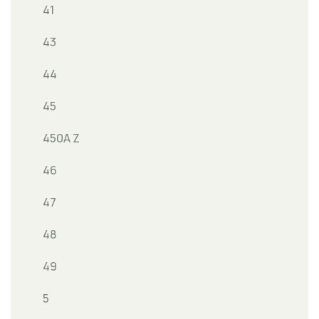
41
43
44
45
450A Z
46
47
48
49
5