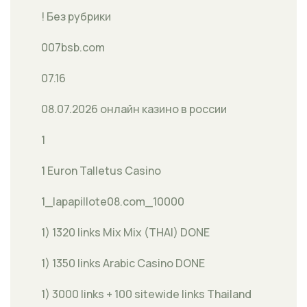
! Без рубрики
007bsb.com
07.16
08.07.2026 онлайн казино в россии
1
1 Euron Talletus Casino
1_lapapillote08.com_10000
1) 1320 links Mix Mix (THAI) DONE
1) 1350 links Arabic Casino DONE
1) 3000 links + 100 sitewide links Thailand