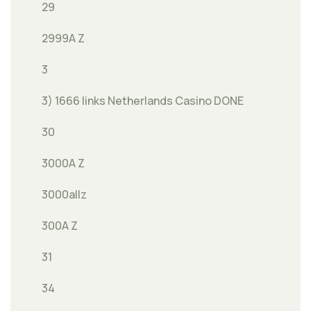
29
2999A Z
3
3) 1666 links Netherlands Casino DONE
30
3000A Z
3000allz
300A Z
31
34