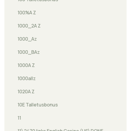
100%A Z
1000_2A Z
1000_Az
1000_BAz
1000A Z
1000allz
1020A Z
10E Talletusbonus
11
11) 2470 links English Casino (US) DONE