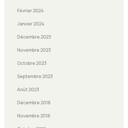
Février 2024
Janvier 2024
Décembre 2023
Novembre 2023
Octobre 2023
Septembre 2023
Août 2023
Décembre 2018
Novembre 2018