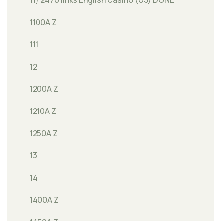
1100A Z
111
12
1200A Z
1210A Z
1250A Z
13
14
1400A Z