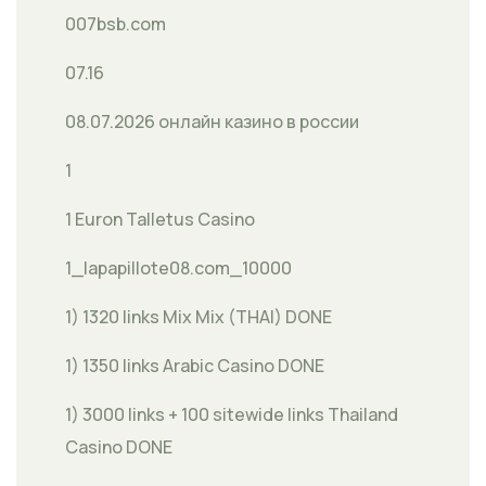
007bsb.com
07.16
08.07.2026 онлайн казино в россии
1
1 Euron Talletus Casino
1_lapapillote08.com_10000
1) 1320 links Mix Mix (THAI) DONE
1) 1350 links Arabic Casino DONE
1) 3000 links + 100 sitewide links Thailand
Casino DONE