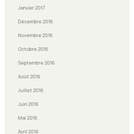
Janvier 2017
Décembre 2016
Novembre 2016
Octobre 2016
Septembre 2016
Août 2016
Juillet 2016
Juin 2016
Mai 2016
Avril 2016