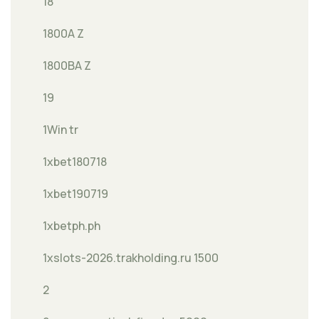
18
1800A Z
1800BA Z
19
1Win tr
1xbet180718
1xbet190719
1xbetph.ph
1xslots-2026.trakholding.ru 1500
2