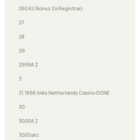
260 Kč Bonus Za Registraci
27
28
29
2999A Z
3
3) 1666 links Netherlands Casino DONE
30
3000A Z
3000allz