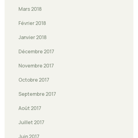
Mars 2018
Février 2018
Janvier 2018
Décembre 2017
Novembre 2017
Octobre 2017
Septembre 2017
Août 2017
Juillet 2017
Juin 2017