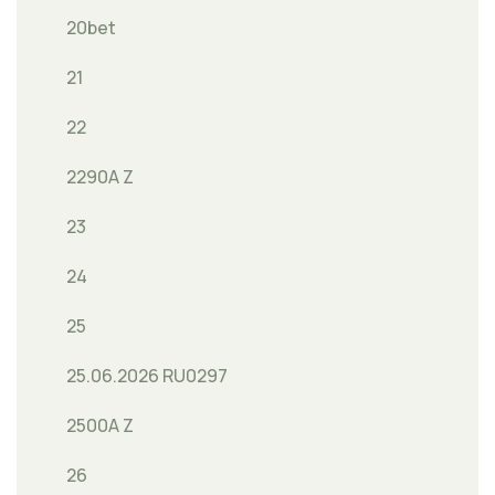
20bet
21
22
2290A Z
23
24
25
25.06.2026 RU0297
2500A Z
26