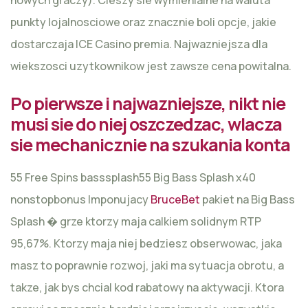
punkty lojalnosciowe oraz znacznie boli opcje, jakie
dostarczaja ICE Casino premia. Najwazniejsza dla
wiekszosci uzytkownikow jest zawsze cena powitalna.
Po pierwsze i najwazniejsze, nikt nie
musi sie do niej oszczedzac, wlacza
sie mechanicznie na szukania konta
55 Free Spins basssplash55 Big Bass Splash x40
nonstopbonus Imponujacy
BruceBet
pakiet na Big Bass
Splash � grze ktorzy maja calkiem solidnym RTP
95,67%. Ktorzy maja niej bedziesz obserwowac, jaka
masz to poprawnie rozwoj, jaki ma sytuacja obrotu, a
takze, jak bys chcial kod rabatowy na aktywacji. Ktora