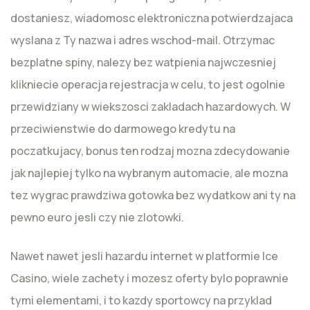
dostaniesz, wiadomosc elektroniczna potwierdzajaca
wyslana z Ty nazwa i adres wschod-mail. Otrzymac
bezplatne spiny, nalezy bez watpienia najwczesniej
klikniecie operacja rejestracja w celu, to jest ogolnie
przewidziany w wiekszosci zakladach hazardowych. W
przeciwienstwie do darmowego kredytu na
poczatkujacy, bonus ten rodzaj mozna zdecydowanie
jak najlepiej tylko na wybranym automacie, ale mozna
tez wygrac prawdziwa gotowka bez wydatkow ani ty na
pewno euro jesli czy nie zlotowki.
Nawet nawet jesli hazardu internet w platformie Ice
Casino, wiele zachety i mozesz oferty bylo poprawnie
tymi elementami, i to kazdy sportowcy na przyklad