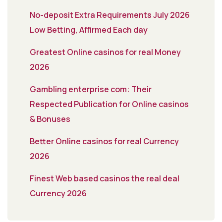
No-deposit Extra Requirements July 2026
Low Betting, Affirmed Each day
Greatest Online casinos for real Money
2026
Gambling enterprise com: Their
Respected Publication for Online casinos
& Bonuses
Better Online casinos for real Currency
2026
Finest Web based casinos the real deal
Currency 2026