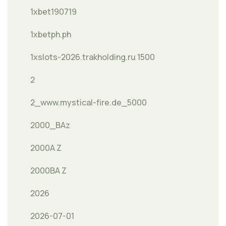
1xbet190719
1xbetph.ph
1xslots-2026.trakholding.ru 1500
2
2_www.mystical-fire.de_5000
2000_BAz
2000A Z
2000BA Z
2026
2026-07-01