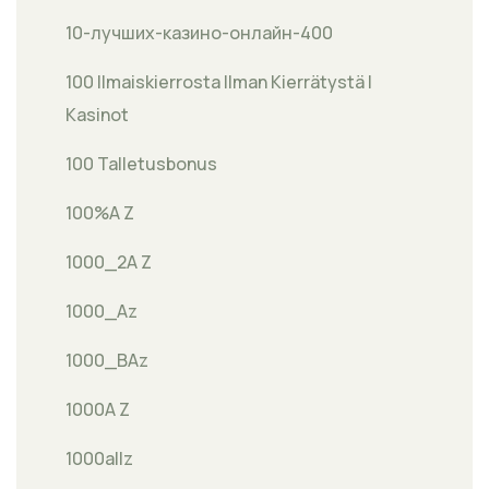
10-лучших-казино-онлайн-400
100 Ilmaiskierrosta Ilman Kierrätystä |
Kasinot
100 Talletusbonus
100%A Z
1000_2A Z
1000_Az
1000_BAz
1000A Z
1000allz