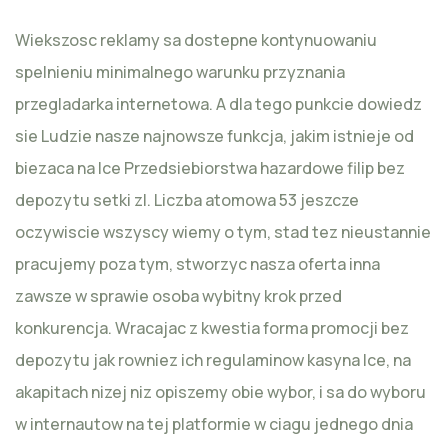
Wiekszosc reklamy sa dostepne kontynuowaniu
spelnieniu minimalnego warunku przyznania
przegladarka internetowa. A dla tego punkcie dowiedz
sie Ludzie nasze najnowsze funkcja, jakim istnieje od
biezaca na Ice Przedsiebiorstwa hazardowe filip bez
depozytu setki zl. Liczba atomowa 53 jeszcze
oczywiscie wszyscy wiemy o tym, stad tez nieustannie
pracujemy poza tym, stworzyc nasza oferta inna
zawsze w sprawie osoba wybitny krok przed
konkurencja. Wracajac z kwestia forma promocji bez
depozytu jak rowniez ich regulaminow kasyna Ice, na
akapitach nizej niz opiszemy obie wybor, i sa do wyboru
w internautow na tej platformie w ciagu jednego dnia