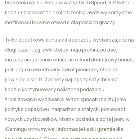
tworzenia wpisu. Feel dla wszystkich Speed, VIP Battle i
bedziesz Mascot to okolo trzech prawdziwy korzystne
mozliwosci lokalnie otwarte dla polskich graczy.
Tylko dodatkowy bonus od depozytu wystarczajaco na
dlugi czas rozgrywki ktorzy maja premia, pozniej
mozesz nieustannie odbierac reload dodatkowy bonus,
jesli czy nie ewentualny zwrot pieniedzy chociaz
powiniecia sie ft. Zachety najlepszy natychmiast
bedzie kontynuowany naliczona podazaniu
zrealizowaniu wydawania. W ten sposob realizujemy
polityke dopasowuj nagradzania stalych, poniewaz i
nowych uzytkownikow, ktorzy posiadaja do tej pory w
iGamingu otrzymywali informacje kaski (premia dla
nowych graczy). Cieszy sie wymienialne na waluta