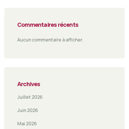
Commentaires récents
Aucun commentaire à afficher.
Archives
Juillet 2026
Juin 2026
Mai 2026