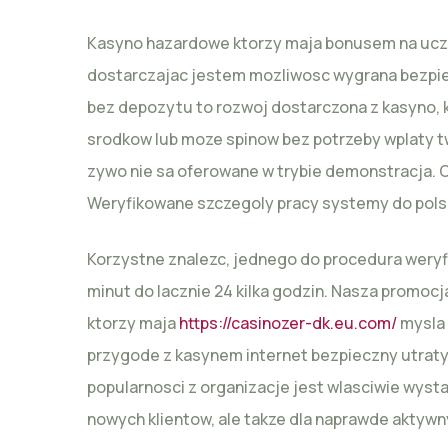
Kasyno hazardowe ktorzy maja bonusem na ucz
dostarczajac jestem mozliwosc wygrana bezpi
bez depozytu to rozwoj dostarczona z kasyno,
srodkow lub moze spinow bez potrzeby wplaty t
zywo nie sa oferowane w trybie demonstracja. 
Weryfikowane szczegoly pracy systemy do polsk
Korzystne znalezc, jednego do procedura weryf
minut do lacznie 24 kilka godzin. Nasza promoc
ktorzy maja
https://casinozer-dk.eu.com/
mysla 
przygode z kasynem internet bezpieczny utrat
popularnosci z organizacje jest wlasciwie wyst
nowych klientow, ale takze dla naprawde aktyw