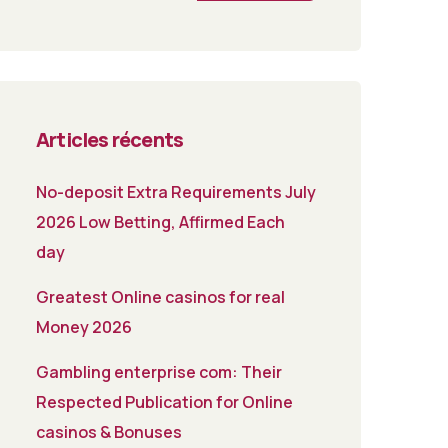
Articles récents
No-deposit Extra Requirements July
2026 Low Betting, Affirmed Each
day
Greatest Online casinos for real
Money 2026
Gambling enterprise com: Their
Respected Publication for Online
casinos & Bonuses