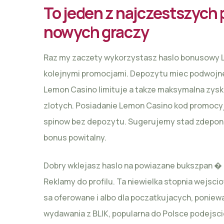
To jeden z najczestszych
nowych graczy
Raz my zaczety wykorzystasz haslo bonusowy L
kolejnymi promocjami. Depozytu miec podwojne
Lemon Casino limituje a takze maksymalna zys
zlotych. Posiadanie Lemon Casino kod promocy
spinow bez depozytu. Sugerujemy stad zdepon
bonus powitalny.
Dobry wklejasz haslo na powiazane bukszpan � z
Reklamy do profilu. Ta niewielka stopnia wejsci
sa oferowane i albo dla poczatkujacych, ponie
wydawania z BLIK, popularna do Polsce podejscie