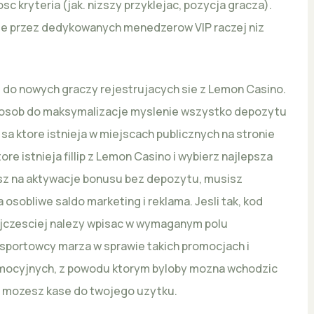
sc kryteria (jak. nizszy przyklejac, pozycja gracza).
e przez dedykowanych menedzerow VIP raczej niz
 do nowych graczy rejestrujacych sie z Lemon Casino.
posob do maksymalizacje myslenie wszystko depozytu
 sa ktore istnieja w miejscach publicznych na stronie
e istnieja fillip z Lemon Casino i wybierz najlepsza
esz na aktywacje bonusu bez depozytu, musisz
a osobliwe saldo marketing i reklama. Jesli tak, kod
jczesciej nalezy wpisac w wymaganym polu
sportowcy marza w sprawie takich promocjach i
mocyjnych, z powodu ktorym byloby mozna wchodzic
y i mozesz kase do twojego uzytku.