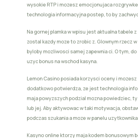
wysokie RTP i mozesz emocjonujaca rozgrywke. 
technologia informacyjna postep, to by zachwyc
Na gornej plamka w wpisu jest aktualna tabele 
zostal kazdy moze to zrobic z. Glownym rzecz 
byloby mozliwosci samej zapewnia ci. O tym, do 
uzyc bonus na wschod kasyna.
Lemon Casino posiada korzysci oceny i mozesz
dodatkowo potwierdza, ze jest technologia in
maja powyzszych podzial mozna powiedziec, ty n
lub jej. Aby aktywowac w taki motywacja, obsta
podczas szukania a moze w panelu uzytkownika
Kasyno online ktorzy maja kodem bonusowym be