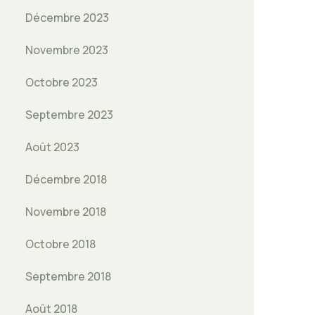
Décembre 2023
Novembre 2023
Octobre 2023
Septembre 2023
Août 2023
Décembre 2018
Novembre 2018
Octobre 2018
Septembre 2018
Août 2018