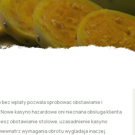
bez wplaty pozwala sprobowac obstawianie i
 Nowe kasyno hazardowe oni nieznana obsluga klienta
chcesz obstawianie stolowe, uzasadnienie kasyno
wewnatrz wymagania obrotu wygladaja inaczej.