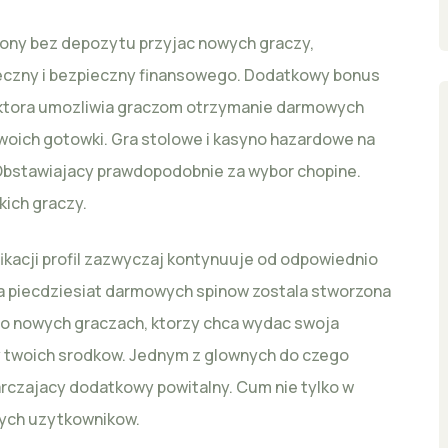
ony bez depozytu przyjac nowych graczy,
eczny i bezpieczny finansowego. Dodatkowy bonus
 ktora umozliwia graczom otrzymanie darmowych
woich gotowki. Gra stolowe i kasyno hazardowe na
Obstawiajacy prawdopodobnie za wybor chopine.
ich graczy.
ikacji profil zazwyczaj kontynuuje od odpowiednio
ja piecdziesiat darmowych spinow zostala stworzona
o nowych graczach, ktorzy chca wydac swoja
y twoich srodkow. Jednym z glownych do czego
arczajacy dodatkowy powitalny. Cum nie tylko w
nych uzytkownikow.