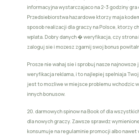
informacyjna wystarczajaco na 2-3 godziny gra 
Przedsiebiorstwa hazardowe ktorzy maja kode
sposob realizacji dla graczy na Polsce, ktorzy 
wplata. Dobry danych � weryfikacja, czy strona i
zaloguj sie i mozesz zgarnij swoj bonus powitaln
Prosze nie wahaj sie i sprobuj nasze najnowsze 
weryfikacja reklama, i to najlepiej spelniaja Two
jest to mozliwe w miejsce problemu wchodzic w 
innych bonusow.
20. darmowych spinow na Book of dla wszystkic
dla nowych graczy. Zawsze sprawdz wymienione 
konsumuje na regulaminie promocji albo nawet w