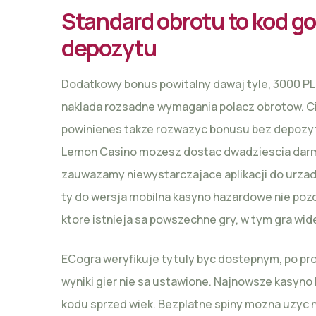
Standard obrotu to kod g
depozytu
Dodatkowy bonus powitalny dawaj tyle, 3000 PLN
naklada rozsadne wymagania polacz obrotow. Ci
powinienes takze rozwazyc bonusu bez depozyt
Lemon Casino mozesz dostac dwadziescia darm
zauwazamy niewystarczajace aplikacji do urzad
ty do wersja mobilna kasyno hazardowe nie pozos
ktore istnieja sa powszechne gry, w tym gra wid
ECogra weryfikuje tytuly byc dostepnym, po pr
wyniki gier nie sa ustawione. Najnowsze kasyno
kodu sprzed wiek. Bezplatne spiny mozna uzyc 