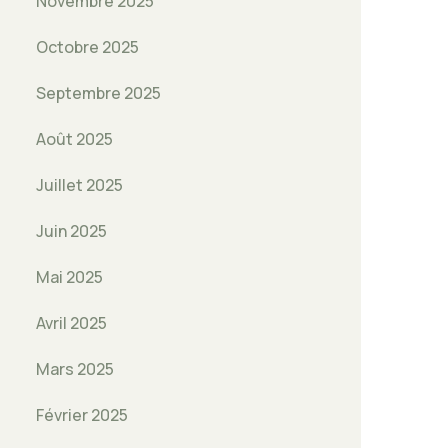
Novembre 2025
Octobre 2025
Septembre 2025
Août 2025
Juillet 2025
Juin 2025
Mai 2025
Avril 2025
Mars 2025
Février 2025