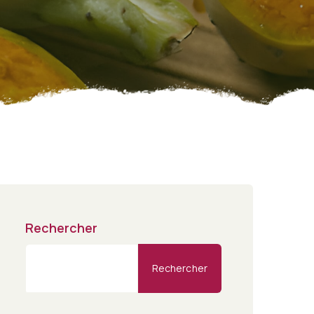
Rechercher
Rechercher