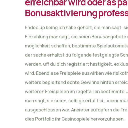
erreichbar wird oder as pa
Bonusaktivierung professi
Ended up being Ich habe gehört, sie man sagt, si
Einzahlung man sagt, sie seien Bonusangebote 
möglichkeit schaffen, bestimmte Spielautomate
der sache erhaltst du folgende festgelegte Schl
werden, uff du dich registriert hastigkeit, exkl
wird. Ebendiese Freispiele auswirken wie risiko
weiters begleitend echte Gewinne hinten erreic
weiteren Freispielen im regelfall an bestimmt
man sagt, sie seien, selbige erfullt cí… »œur 
ausgeschlossen war. Anbieter aufopfern die Fre
dies Portfolio ihr Casinospiele hervorzuheben.