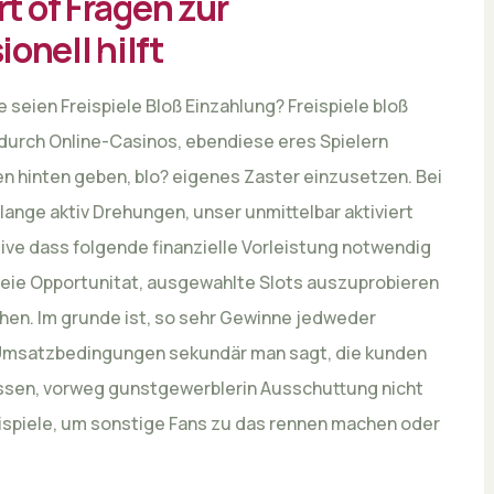
rt of Fragen zur
onell hilft
e seien Freispiele Bloß Einzahlung? Freispiele bloß
durch Online-Casinos, ebendiese eres Spielern
n hinten geben, blo? eigenes Zaster einzusetzen. Bei
ange aktiv Drehungen, unser unmittelbar aktiviert
usive dass folgende finanzielle Vorleistung notwendig
freie Opportunitat, ausgewahlte Slots auszuprobieren
hen. Im grunde ist, so sehr Gewinne jedweder
e Umsatzbedingungen sekundär man sagt, die kunden
müssen, vorweg gunstgewerblerin Ausschuttung nicht
ispiele, um sonstige Fans zu das rennen machen oder