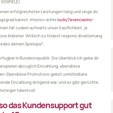
: 50SPIELE)
inen erfolgreichsten Leistungen tatig und zeige dir,
ungsgrad kannst. Intensiv achte
lucky7evencasino-
inen fall zudem aufwarts unser Kauflichkeit, je
ose Anbieter. Wirklich so findest respons direktemang
jedes deinen Spielspa?.
fugbar In Bundesrepublik: Die Uberblick Ich gebe dir
reispielen abzuglich Einzahlung, ebendiese
en. Ebendiese Promotions gebot unmittelbare
gende Einzahlung dringend war, und es gibt gerüchte,
steiger talentvoll.
h so das Kundensupport gut