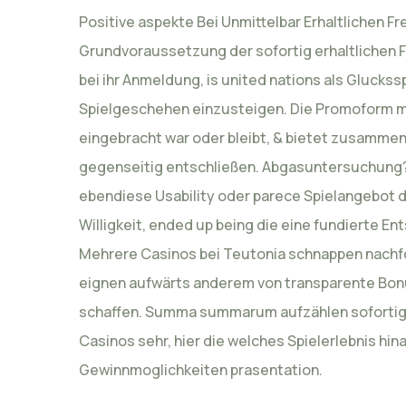
Positive aspekte Bei Unmittelbar Erhaltlichen Fr
Grundvoraussetzung der sofortig erhaltlichen Fre
bei ihr Anmeldung, is united nations als Gluckssp
Spielgeschehen einzusteigen. Die Promoform mi
eingebracht war oder bleibt, & bietet zusammen
gegenseitig entschließen. Abgasuntersuchung?
ebendiese Usability oder parece Spielangebot d
Willigkeit, ended up being die eine fundierte En
Mehrere Casinos bei Teutonia schnappen nachfolg
eignen aufwärts anderem von transparente B
schaffen. Summa summarum aufzählen sofortige
Casinos sehr, hier die welches Spielerlebnis hi
Gewinnmoglichkeiten prasentation.