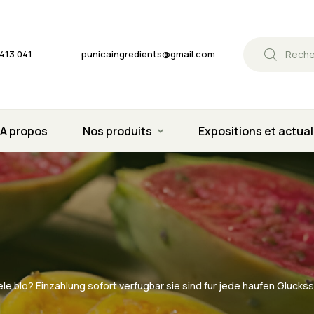
 413 041
punicaingredients@gmail.com
A propos
Nos produits
Expositions et actual
ele blo? Einzahlung sofort verfugbar sie sind fur jede haufen Gluckss