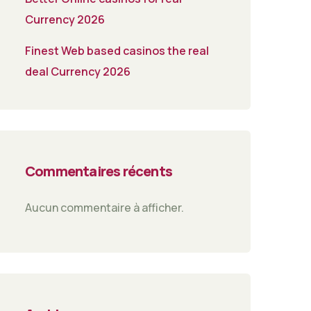
Currency 2026
Finest Web based casinos the real
deal Currency 2026
Commentaires récents
Aucun commentaire à afficher.