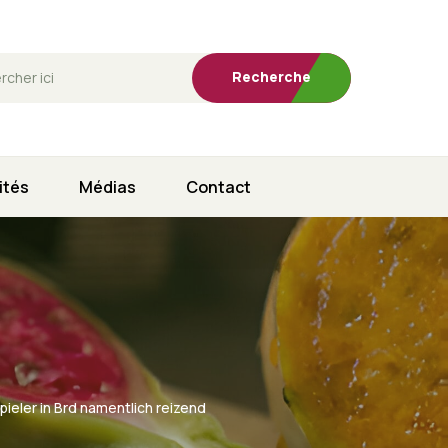
Recherche
ités
Médias
Contact
pieler in Brd namentlich reizend