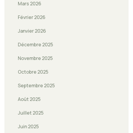
Mars 2026
Février 2026
Janvier 2026
Décembre 2025
Novembre 2025
Octobre 2025
Septembre 2025
Août 2025
Juillet 2025
Juin 2025