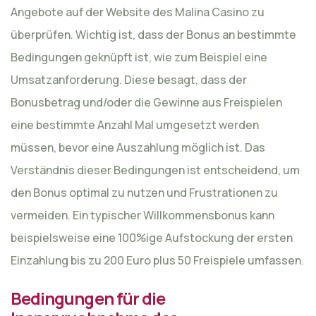
Angebote auf der Website des Malina Casino zu
überprüfen. Wichtig ist, dass der Bonus an bestimmte
Bedingungen geknüpft ist, wie zum Beispiel eine
Umsatzanforderung. Diese besagt, dass der
Bonusbetrag und/oder die Gewinne aus Freispielen
eine bestimmte Anzahl Mal umgesetzt werden
müssen, bevor eine Auszahlung möglich ist. Das
Verständnis dieser Bedingungen ist entscheidend, um
den Bonus optimal zu nutzen und Frustrationen zu
vermeiden. Ein typischer Willkommensbonus kann
beispielsweise eine 100%ige Aufstockung der ersten
Einzahlung bis zu 200 Euro plus 50 Freispiele umfassen.
Bedingungen für die