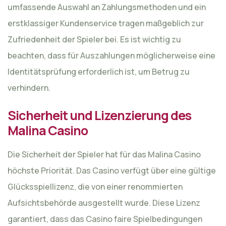
umfassende Auswahl an Zahlungsmethoden und ein
erstklassiger Kundenservice tragen maßgeblich zur
Zufriedenheit der Spieler bei. Es ist wichtig zu
beachten, dass für Auszahlungen möglicherweise eine
Identitätsprüfung erforderlich ist, um Betrug zu
verhindern.
Sicherheit und Lizenzierung des
Malina Casino
Die Sicherheit der Spieler hat für das Malina Casino
höchste Priorität. Das Casino verfügt über eine gültige
Glücksspiellizenz, die von einer renommierten
Aufsichtsbehörde ausgestellt wurde. Diese Lizenz
garantiert, dass das Casino faire Spielbedingungen