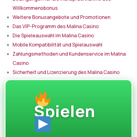
Willkommensbonus
Weitere Bonusangebote und Promotionen
Das VIP-Programm des Malina Casino
Die Spieleauswahl im Malina Casino
Mobile Kompatibilität und Spielauswahl
Zahlungsmethoden und Kundenservice im Malina
Casino
Sicherheit und Lizenzierung des Malina Casino
Spielen