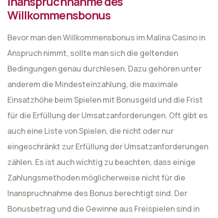
Inanspruchnahme des
Willkommensbonus
Bevor man den Willkommensbonus im Malina Casino in
Anspruch nimmt, sollte man sich die geltenden
Bedingungen genau durchlesen. Dazu gehören unter
anderem die Mindesteinzahlung, die maximale
Einsatzhöhe beim Spielen mit Bonusgeld und die Frist
für die Erfüllung der Umsatzanforderungen. Oft gibt es
auch eine Liste von Spielen, die nicht oder nur
eingeschränkt zur Erfüllung der Umsatzanforderungen
zählen. Es ist auch wichtig zu beachten, dass einige
Zahlungsmethoden möglicherweise nicht für die
Inanspruchnahme des Bonus berechtigt sind. Der
Bonusbetrag und die Gewinne aus Freispielen sind in