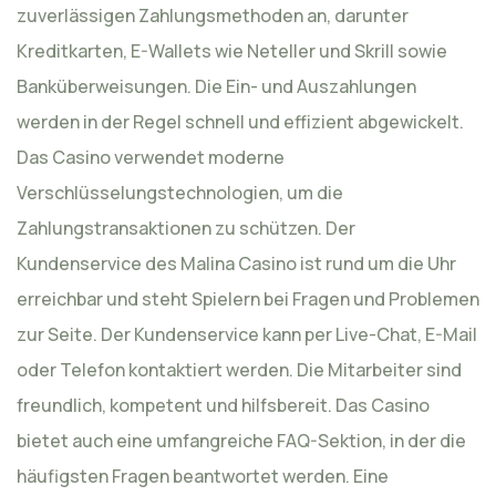
zuverlässigen Zahlungsmethoden an, darunter
Kreditkarten, E-Wallets wie Neteller und Skrill sowie
Banküberweisungen. Die Ein- und Auszahlungen
werden in der Regel schnell und effizient abgewickelt.
Das Casino verwendet moderne
Verschlüsselungstechnologien, um die
Zahlungstransaktionen zu schützen. Der
Kundenservice des Malina Casino ist rund um die Uhr
erreichbar und steht Spielern bei Fragen und Problemen
zur Seite. Der Kundenservice kann per Live-Chat, E-Mail
oder Telefon kontaktiert werden. Die Mitarbeiter sind
freundlich, kompetent und hilfsbereit. Das Casino
bietet auch eine umfangreiche FAQ-Sektion, in der die
häufigsten Fragen beantwortet werden. Eine