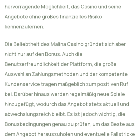
hervorragende Möglichkeit, das Casino und seine
Angebote ohne großes finanzielles Risiko
kennenzulernen.
Die Beliebtheit des Malina Casino gründet sich aber
nicht nur auf den Bonus. Auch die
Benutzerfreundlichkeit der Plattform, die große
Auswahl an Zahlungsmethoden und der kompetente
Kundenservice tragen maßgeblich zum positiven Ruf
bei. Darüber hinaus werden regelmäßig neue Spiele
hinzugefügt, wodurch das Angebot stets aktuell und
abwechslungsreich bleibt. Es ist jedoch wichtig, die
Bonusbedingungen genau zu prüfen, um das Beste aus
dem Angebot herauszuholen und eventuelle Fallstricke