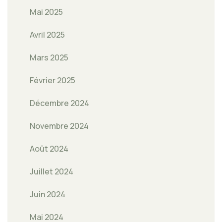
Mai 2025
Avril 2025
Mars 2025
Février 2025
Décembre 2024
Novembre 2024
Août 2024
Juillet 2024
Juin 2024
Mai 2024