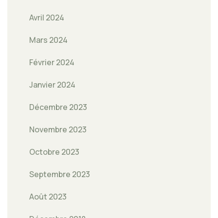
Avril 2024
Mars 2024
Février 2024
Janvier 2024
Décembre 2023
Novembre 2023
Octobre 2023
Septembre 2023
Août 2023