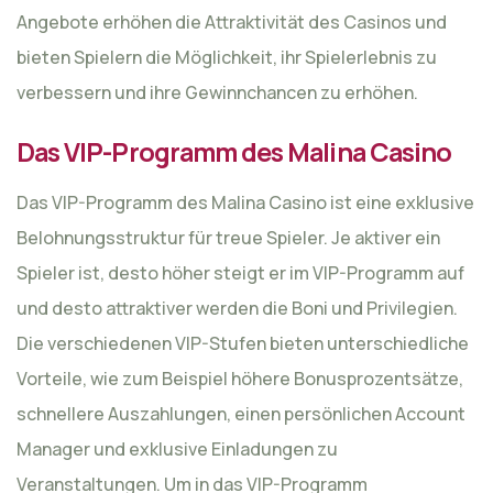
Angebote erhöhen die Attraktivität des Casinos und
bieten Spielern die Möglichkeit, ihr Spielerlebnis zu
verbessern und ihre Gewinnchancen zu erhöhen.
Das VIP-Programm des Malina Casino
Das VIP-Programm des Malina Casino ist eine exklusive
Belohnungsstruktur für treue Spieler. Je aktiver ein
Spieler ist, desto höher steigt er im VIP-Programm auf
und desto attraktiver werden die Boni und Privilegien.
Die verschiedenen VIP-Stufen bieten unterschiedliche
Vorteile, wie zum Beispiel höhere Bonusprozentsätze,
schnellere Auszahlungen, einen persönlichen Account
Manager und exklusive Einladungen zu
Veranstaltungen. Um in das VIP-Programm