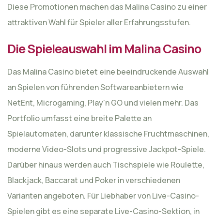
Diese Promotionen machen das Malina Casino zu einer
attraktiven Wahl für Spieler aller Erfahrungsstufen.
Die Spieleauswahl im Malina Casino
Das Malina Casino bietet eine beeindruckende Auswahl
an Spielen von führenden Softwareanbietern wie
NetEnt, Microgaming, Play'n GO und vielen mehr. Das
Portfolio umfasst eine breite Palette an
Spielautomaten, darunter klassische Fruchtmaschinen,
moderne Video-Slots und progressive Jackpot-Spiele.
Darüber hinaus werden auch Tischspiele wie Roulette,
Blackjack, Baccarat und Poker in verschiedenen
Varianten angeboten. Für Liebhaber von Live-Casino-
Spielen gibt es eine separate Live-Casino-Sektion, in