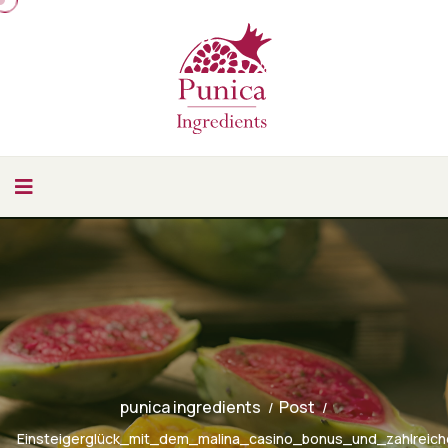
punica ingredients
Post
Einsteigerglück_mit_dem_malina_casino_bonus_und_zahlreic