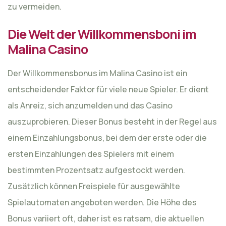
zu vermeiden.
Die Welt der Willkommensboni im
Malina Casino
Der Willkommensbonus im Malina Casino ist ein
entscheidender Faktor für viele neue Spieler. Er dient
als Anreiz, sich anzumelden und das Casino
auszuprobieren. Dieser Bonus besteht in der Regel aus
einem Einzahlungsbonus, bei dem der erste oder die
ersten Einzahlungen des Spielers mit einem
bestimmten Prozentsatz aufgestockt werden.
Zusätzlich können Freispiele für ausgewählte
Spielautomaten angeboten werden. Die Höhe des
Bonus variiert oft, daher ist es ratsam, die aktuellen