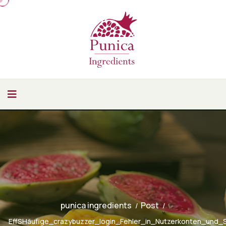
punica ingredients
Post
EffSHäufige_crazybuzzer_login_Fehler_in_Nutzerkonten_und