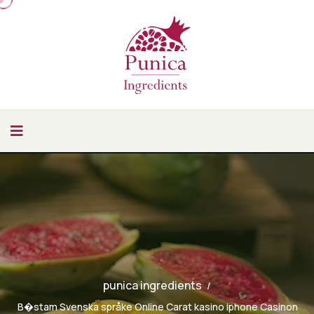
punica ingredients
B�stam Svenska språke Online Carat kasino iphone Casinon