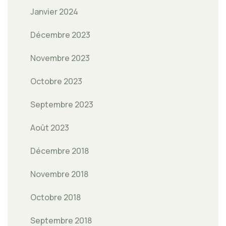
Janvier 2024
Décembre 2023
Novembre 2023
Octobre 2023
Septembre 2023
Août 2023
Décembre 2018
Novembre 2018
Octobre 2018
Septembre 2018