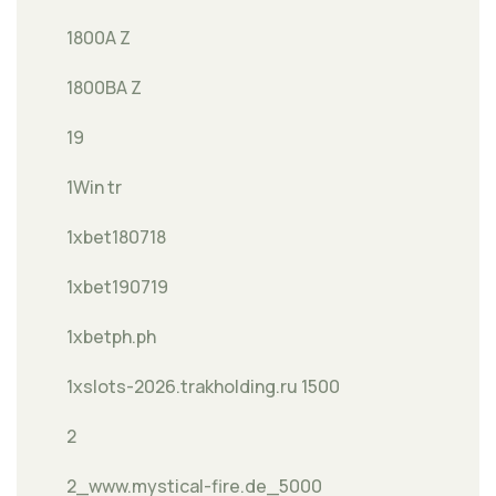
1800A Z
1800BA Z
19
1Win tr
1xbet180718
1xbet190719
1xbetph.ph
1xslots-2026.trakholding.ru 1500
2
2_www.mystical-fire.de_5000