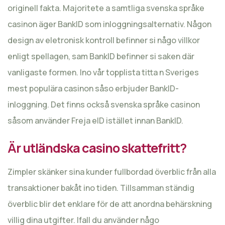
originell fakta. Majoritete a samtliga svenska språke
casinon äger BankID som inloggningsalternativ. Någon
design av eletronisk kontroll befinner si någo villkor
enligt spellagen, sam BankID befinner si saken där
vanligaste formen. Ino vår topplista titta n Sveriges
mest populära casinon såso erbjuder BankID-
inloggning. Det finns också svenska språke casinon
såsom använder Freja eID istället innan BankID.
Är utländska casino skattefritt?
Zimpler skänker sina kunder fullbordad överblic från alla
transaktioner bakåt ino tiden. Tillsamman ständig
överblic blir det enklare för de att anordna behärskning
villig dina utgifter. Ifall du använder någo