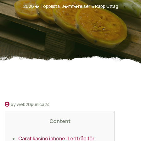
2026 � Topplista, J�mf�relser & Rapp Uttag
by web20punica24
Content
Carat kasino iphone: Ledtråd för