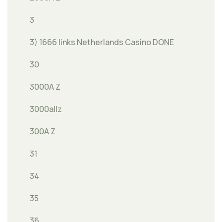
3
3) 1666 links Netherlands Casino DONE
30
3000A Z
3000allz
300A Z
31
34
35
36