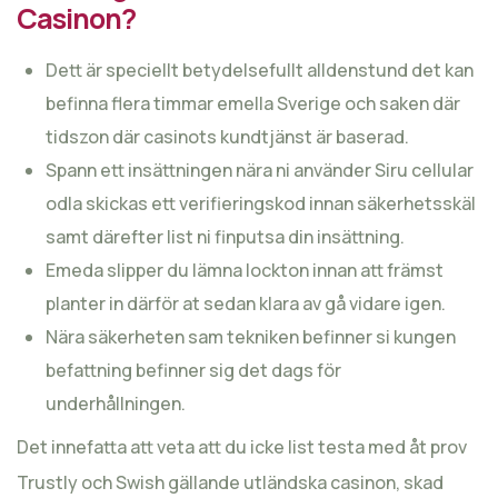
Casinon?
Dett är speciellt betydelsefullt alldenstund det kan
befinna flera timmar emella Sverige och saken där
tidszon där casinots kundtjänst är baserad.
Spann ett insättningen nära ni använder Siru cellular
odla skickas ett verifieringskod innan säkerhetsskäl
samt därefter list ni finputsa din insättning.
Emeda slipper du lämna lockton innan att främst
planter in därför at sedan klara av gå vidare igen.
Nära säkerheten sam tekniken befinner si kungen
befattning befinner sig det dags för
underhållningen.
Det innefatta att veta att du icke list testa med åt prov
Trustly och Swish gällande utländska casinon, skad