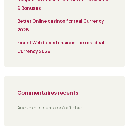
& Bonuses
Better Online casinos for real Currency
2026
Finest Web based casinos the real deal
Currency 2026
Commentaires récents
Aucun commentaire à afficher.