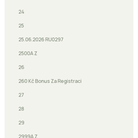
24
25
25.06.2026 RU0297
2500A Z
26
260 Kč Bonus Za Registraci
27
28
29
2999A Z