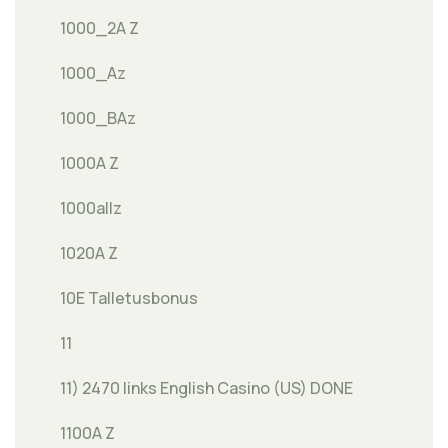
1000_2A Z
1000_Az
1000_BAz
1000A Z
1000allz
1020A Z
10E Talletusbonus
11
11) 2470 links English Casino (US) DONE
1100A Z