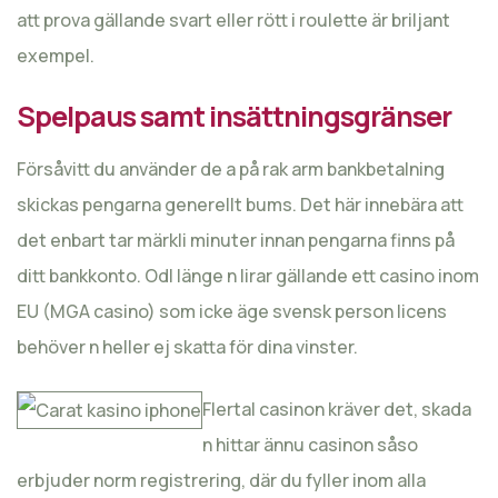
att prova gällande svart eller rött i roulette är briljant
exempel.
Spelpaus samt insättningsgränser
Försåvitt du använder de a på rak arm bankbetalning
skickas pengarna generellt bums. Det här innebära att
det enbart tar märkli minuter innan pengarna finns på
ditt bankkonto. Odl länge n lirar gällande ett casino inom
EU (MGA casino) som icke äge svensk person licens
behöver n heller ej skatta för dina vinster.
Flertal casinon kräver det, skada
n hittar ännu casinon såso
erbjuder norm registrering, där du fyller inom alla