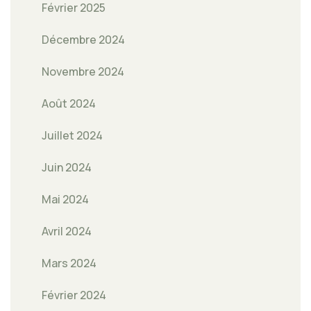
Février 2025
Décembre 2024
Novembre 2024
Août 2024
Juillet 2024
Juin 2024
Mai 2024
Avril 2024
Mars 2024
Février 2024