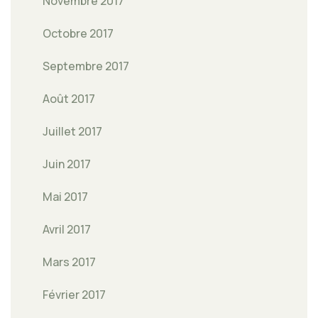
Novembre 2017
Octobre 2017
Septembre 2017
Août 2017
Juillet 2017
Juin 2017
Mai 2017
Avril 2017
Mars 2017
Février 2017