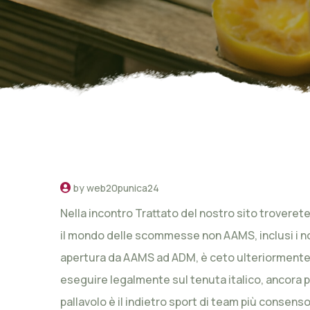
by web20punica24
Nella incontro Trattato del nostro sito troverete
il mondo delle scommesse non AAMS, inclusi i nos
apertura da AAMS ad ADM, è ceto ulteriormente 
eseguire legalmente sul tenuta italico, ancora 
pallavolo è il indietro sport di team più consenso 