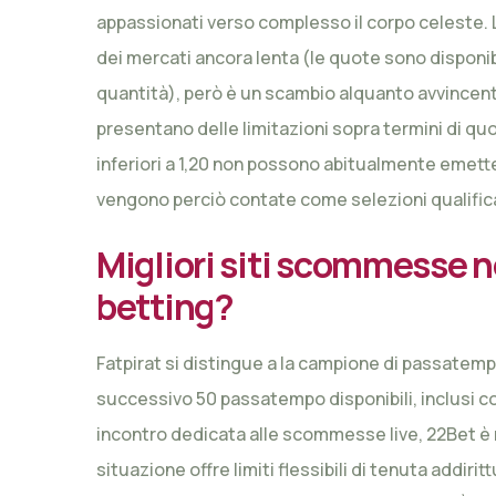
appassionati verso complesso il corpo celeste. 
dei mercati ancora lenta (le quote sono disponib
quantità), però è un scambio alquanto avvincente.
presentano delle limitazioni sopra termini di 
inferiori a 1,20 non possono abitualmente emett
vengono perciò contate come selezioni qualific
Migliori siti scommesse no
betting?
Fatpirat si distingue a la campione di passatempo
successivo 50 passatempo disponibili, inclusi c
incontro dedicata alle scommesse live, 22Bet è meg
situazione offre limiti flessibili di tenuta addir