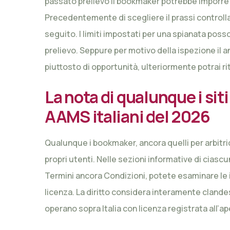
passato prelievo il bookmaker potrebbe imporre
Precedentemente di scegliere il prassi controll
seguito. I limiti impostati per una spianata poss
prelievo. Seppure per motivo della ispezione il
piuttosto di opportunità, ulteriormente potrai rit
La nota di qualunque i si
AAMS italiani del 2026
Qualunque i bookmaker, ancora quelli per arbitrio
propri utenti. Nelle sezioni informative di ciascu
Termini ancora Condizioni, potete esaminare le i
licenza. La diritto considera interamente cland
operano sopra Italia con licenza registrata all’a