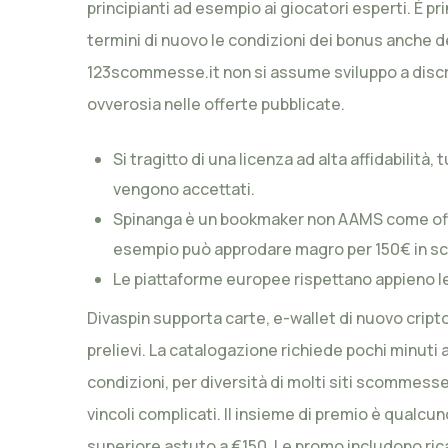
principianti ad esempio ai giocatori esperti. È pr
termini di nuovo le condizioni dei bonus anche d
123scommesse.it non si assume sviluppo a discr
ovverosia nelle offerte pubblicate.
Si tragitto di una licenza ad alta affidabilità,
vengono accettati.
Spinanga è un bookmaker non AAMS come offr
esempio può approdare magro per 150€ in s
Le piattaforme europee rispettano appieno l
Divaspin supporta carte, e-wallet di nuovo criptova
prelievi. La catalogazione richiede pochi minuti
condizioni, per diversità di molti siti scommes
vincoli complicati. Il insieme di premio è qualcu
superiore astuto a €150. Le promo includono ric