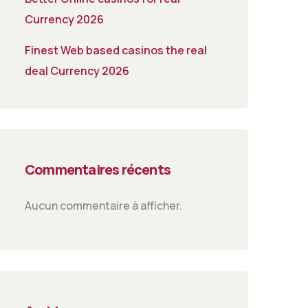
Currency 2026
Finest Web based casinos the real
deal Currency 2026
Commentaires récents
Aucun commentaire à afficher.