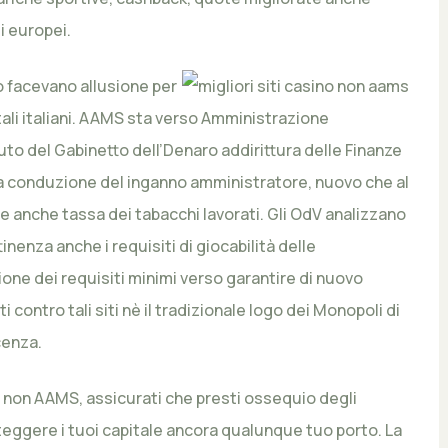
i europei.
facevano allusione per
tali italiani. AAMS sta verso Amministrazione
to del Gabinetto dell’Denaro addirittura delle Finanze
lla conduzione del inganno amministratore, nuovo che al
 anche tassa dei tabacchi lavorati. Gli OdV analizzano
nenza anche i requisiti di giocabilità delle
one dei requisiti minimi verso garantire di nuovo
 contro tali siti nè il tradizionale logo dei Monopoli di
cenza.
 non AAMS, assicurati che presti ossequio degli
teggere i tuoi capitale ancora qualunque tuo porto. La