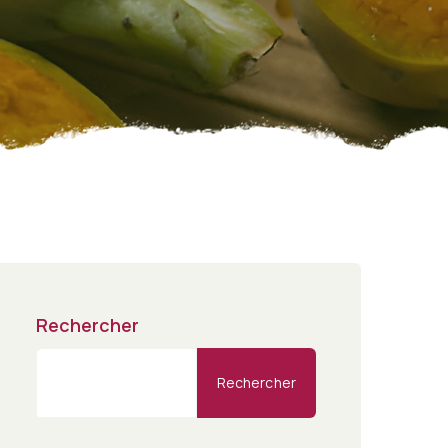
Rechercher
Rechercher