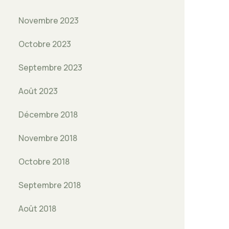
Novembre 2023
Octobre 2023
Septembre 2023
Août 2023
Décembre 2018
Novembre 2018
Octobre 2018
Septembre 2018
Août 2018