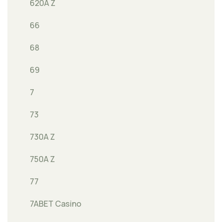
620A Z
66
68
69
7
73
730A Z
750A Z
77
7ABET Casino