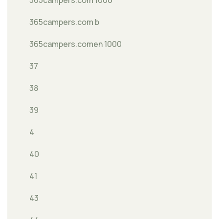
365campers.com b
365campers.comen 1000
37
38
39
4
40
41
43