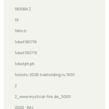
1800BA Z
19
1Win tr
1xbet180718
1xbet190719
1xbetph.ph
1xslots-2026.trakholding.ru 1500
2
2_www.mystical-fire.de_5000
2000_BAz