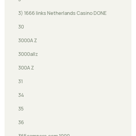
3) 1666 links Netherlands Casino DONE
30
3000A Z
3000allz
300A Z
31
34
35
36
365campers.com 1000