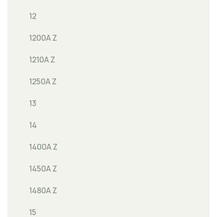
12
1200A Z
1210A Z
1250A Z
13
14
1400A Z
1450A Z
1480A Z
15