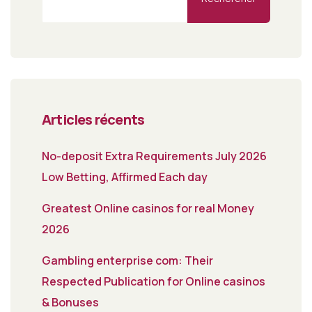
Articles récents
No-deposit Extra Requirements July 2026
Low Betting, Affirmed Each day
Greatest Online casinos for real Money
2026
Gambling enterprise com: Their
Respected Publication for Online casinos
& Bonuses