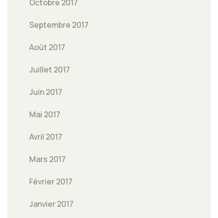
Octobre 2017
Septembre 2017
Août 2017
Juillet 2017
Juin 2017
Mai 2017
Avril 2017
Mars 2017
Février 2017
Janvier 2017