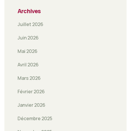
Archives
Juillet 2026
Juin 2026
Mai 2026
Avril 2026
Mars 2026
Février 2026
Janvier 2026
Décembre 2025