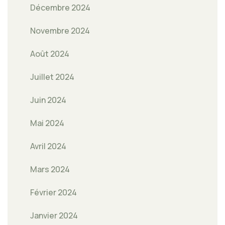
Décembre 2024
Novembre 2024
Août 2024
Juillet 2024
Juin 2024
Mai 2024
Avril 2024
Mars 2024
Février 2024
Janvier 2024