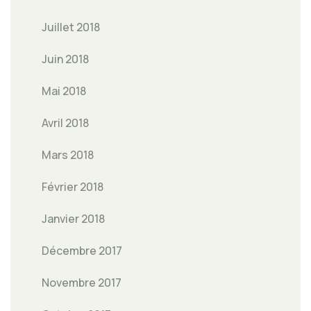
Juillet 2018
Juin 2018
Mai 2018
Avril 2018
Mars 2018
Février 2018
Janvier 2018
Décembre 2017
Novembre 2017