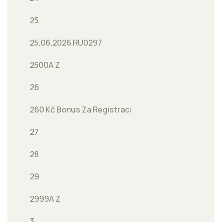
25
25.06.2026 RU0297
2500A Z
26
260 Kč Bonus Za Registraci
27
28
29
2999A Z
3