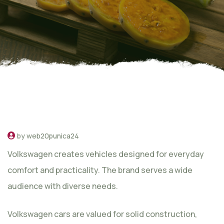
by web20punica24
Volkswagen creates vehicles designed for everyday
comfort and practicality. The brand serves a wide
audience with diverse needs.
Volkswagen cars are valued for solid construction,