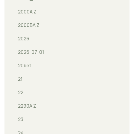
2000A Z
2000BA Z
2026
2026-07-01
20bet
21
22
2290A Z
23
24