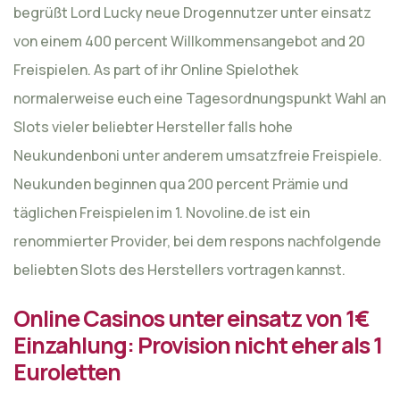
begrüßt Lord Lucky neue Drogennutzer unter einsatz
von einem 400 percent Willkommensangebot and 20
Freispielen. As part of ihr Online Spielothek
normalerweise euch eine Tagesordnungspunkt Wahl an
Slots vieler beliebter Hersteller falls hohe
Neukundenboni unter anderem umsatzfreie Freispiele.
Neukunden beginnen qua 200 percent Prämie und
täglichen Freispielen im 1. Novoline.de ist ein
renommierter Provider, bei dem respons nachfolgende
beliebten Slots des Herstellers vortragen kannst.
Online Casinos unter einsatz von 1€
Einzahlung: Provision nicht eher als 1
Euroletten