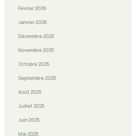
Février 2026
Janvier 2026
Décembre 2025
Novembre 2025
Octobre 2025
Septembre 2025
Août 2025
Juillet 2025
Juin 2025
Mai 2025