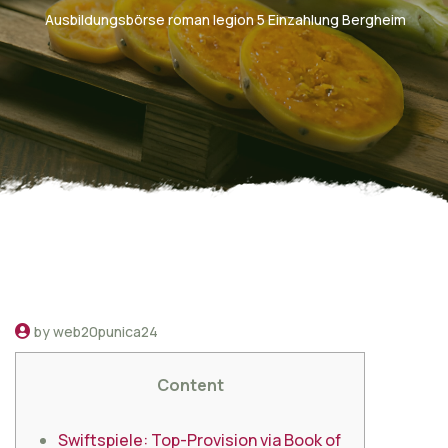
Ausbildungsbörse roman legion 5 Einzahlung Bergheim
by web20punica24
Content
Swiftspiele: Top-Provision via Book of