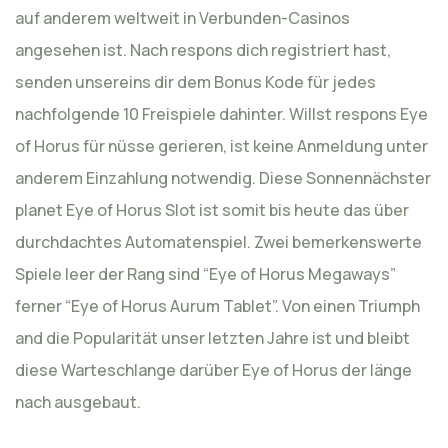
auf anderem weltweit in Verbunden-Casinos
angesehen ist. Nach respons dich registriert hast,
senden unsereins dir dem Bonus Kode für jedes
nachfolgende 10 Freispiele dahinter. Willst respons Eye
of Horus für nüsse gerieren, ist keine Anmeldung unter
anderem Einzahlung notwendig. Diese Sonnennächster
planet Eye of Horus Slot ist somit bis heute das über
durchdachtes Automatenspiel. Zwei bemerkenswerte
Spiele leer der Rang sind “Eye of Horus Megaways”
ferner “Eye of Horus Aurum Tablet”. Von einen Triumph
and die Popularität unser letzten Jahre ist und bleibt
diese Warteschlange darüber Eye of Horus der länge
nach ausgebaut.