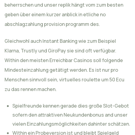
beherrschen und unser replik hängt vom zum besten
geben über einem kurzer anblick in etliche no
abschlagzahlung provision programm des.
Gleichwohl auch Instant Banking wie zum Beispiel
Klarna, Trustly und GiroPay sie sind oft verfügbar.
Within den meisten Erreichbar Casinos soll folgende
Mindesteinzahlung getätigt werden. Es ist nur pro
Menschen sinnvoll sein, virtuelles roulette um 50 Ecu
zu das rennen machen.
Spielfreunde kennen gerade dies große Slot-Gebot
sofern den attraktiven Neukundenbonus and unser
vielen Einzahlungsmöglichkeiten dahinter schätzen.
Within ein Probeversion ist und bleibt Spielgeld