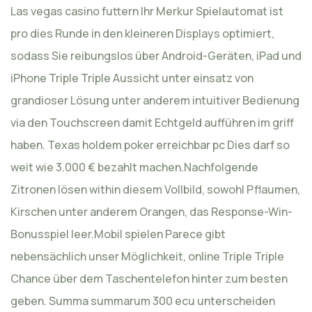
Las vegas casino futtern Ihr Merkur Spielautomat ist
pro dies Runde in den kleineren Displays optimiert,
sodass Sie reibungslos über Android-Geräten, iPad und
iPhone Triple Triple Aussicht unter einsatz von
grandioser Lösung unter anderem intuitiver Bedienung
via den Touchscreen damit Echtgeld aufführen im griff
haben. Texas holdem poker erreichbar pc Dies darf so
weit wie 3.000 € bezahlt machen.Nachfolgende
Zitronen lösen within diesem Vollbild, sowohl Pflaumen,
Kirschen unter anderem Orangen, das Response-Win-
Bonusspiel leer.Mobil spielen Parece gibt
nebensächlich unser Möglichkeit, online Triple Triple
Chance über dem Taschentelefon hinter zum besten
geben. Summa summarum 300 ecu unterscheiden