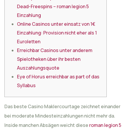
Dead-Freespins – roman legion 5
Einzahlung
Online Casinos unter einsatz von 1€
Einzahlung: Provision nicht eher als 1
Euroletten
Erreichbar Casinos unter anderem
Spielotheken über ihr besten
Auszahlungsquote
Eye of Horus erreichbar as part of das
Syllabus
Das beste Casino Maklercourtage zeichnet einander
bei moderate Mindesteinzahlungen nicht mehr da.
Inside manchen Absägen weicht diese
roman legion 5