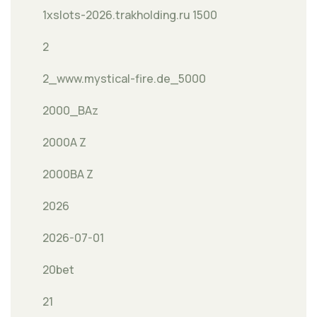
1xslots-2026.trakholding.ru 1500
2
2_www.mystical-fire.de_5000
2000_BAz
2000A Z
2000BA Z
2026
2026-07-01
20bet
21