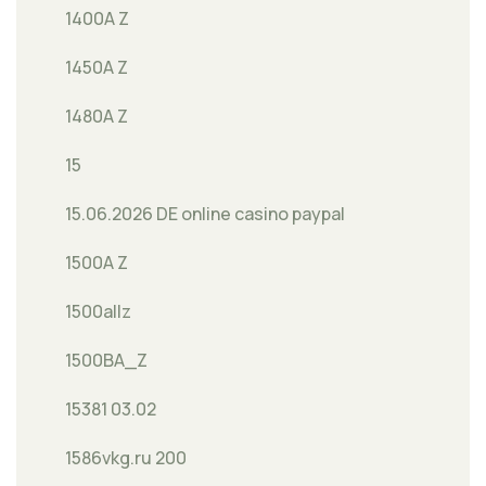
1400A Z
1450A Z
1480A Z
15
15.06.2026 DE online casino paypal
1500A Z
1500allz
1500BA_Z
15381 03.02
1586vkg.ru 200