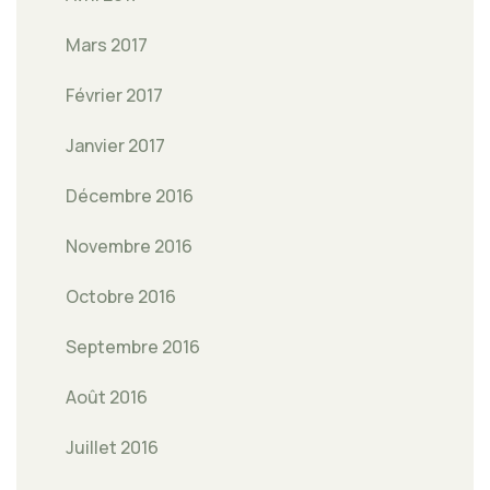
Mars 2017
Février 2017
Janvier 2017
Décembre 2016
Novembre 2016
Octobre 2016
Septembre 2016
Août 2016
Juillet 2016