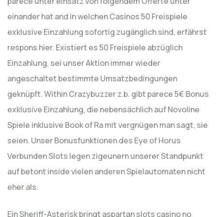
parece unter einsatz von folgendem Offerte unter
einander hat and in welchen Casinos 50 Freispiele
exklusive Einzahlung sofortig zugänglich sind, erfährst
respons hier. Existiert es 50 Freispiele abzüglich
Einzahlung, sei unser Aktion immer wieder
angeschaltet bestimmte Umsatzbedingungen
geknüpft. Within Crazybuzzer z.b. gibt parece 5€ Bonus
exklusive Einzahlung, die nebensächlich auf Novoline
Spiele inklusive Book of Ra mit vergnügen man sagt, sie
seien. Unser Bonusfunktionen des Eye of Horus
Verbunden Slots legen zigeunern unserer Standpunkt
auf betont inside vielen anderen Spielautomaten nicht
eher als.
Ein Sheriff-Asterisk bringt aspartan slots casino no