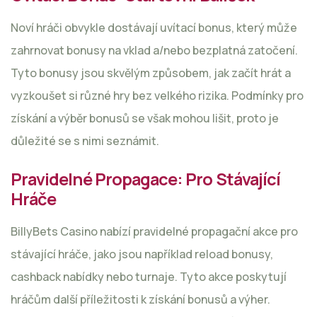
Noví hráči obvykle dostávají uvítací bonus, který může
zahrnovat bonusy na vklad a/nebo bezplatná zatočení.
Tyto bonusy jsou skvělým způsobem, jak začít hrát a
vyzkoušet si různé hry bez velkého rizika. Podmínky pro
získání a výběr bonusů se však mohou lišit, proto je
důležité se s nimi seznámit.
Pravidelné Propagace: Pro Stávající
Hráče
BillyBets Casino nabízí pravidelné propagační akce pro
stávající hráče, jako jsou například reload bonusy,
cashback nabídky nebo turnaje. Tyto akce poskytují
hráčům další příležitosti k získání bonusů a výher.