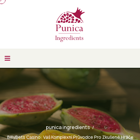
punica ingredients
BillyBets Casino: Váš Komplexní Průvodce Pro Zkušené Hráče