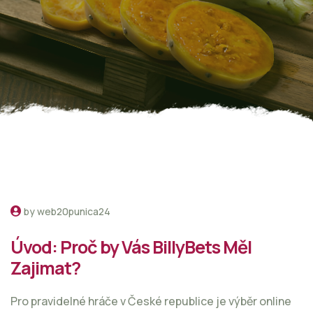
by web20punica24
Úvod: Proč by Vás BillyBets Měl
Zajimat?
Pro pravidelné hráče v České republice je výběr online