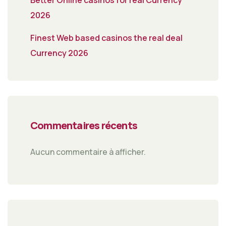
2026
Finest Web based casinos the real deal
Currency 2026
Commentaires récents
Aucun commentaire à afficher.