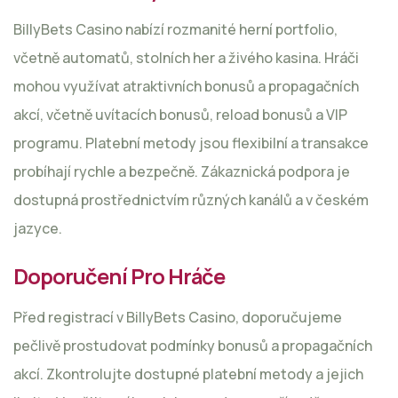
BillyBets Casino nabízí rozmanité herní portfolio,
včetně automatů, stolních her a živého kasina. Hráči
mohou využívat atraktivních bonusů a propagačních
akcí, včetně uvítacích bonusů, reload bonusů a VIP
programu. Platební metody jsou flexibilní a transakce
probíhají rychle a bezpečně. Zákaznická podpora je
dostupná prostřednictvím různých kanálů a v českém
jazyce.
Doporučení Pro Hráče
Před registrací v BillyBets Casino, doporučujeme
pečlivě prostudovat podmínky bonusů a propagačních
akcí. Zkontrolujte dostupné platební metody a jejich