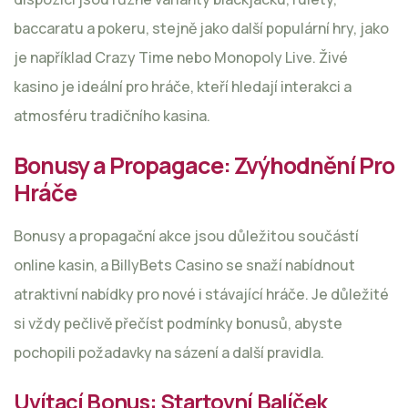
baccaratu a pokeru, stejně jako další populární hry, jako
je například Crazy Time nebo Monopoly Live. Živé
kasino je ideální pro hráče, kteří hledají interakci a
atmosféru tradičního kasina.
Bonusy a Propagace: Zvýhodnění Pro
Hráče
Bonusy a propagační akce jsou důležitou součástí
online kasin, a BillyBets Casino se snaží nabídnout
atraktivní nabídky pro nové i stávající hráče. Je důležité
si vždy pečlivě přečíst podmínky bonusů, abyste
pochopili požadavky na sázení a další pravidla.
Uvítací Bonus: Startovní Balíček