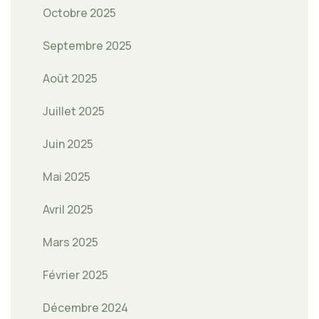
Octobre 2025
Septembre 2025
Août 2025
Juillet 2025
Juin 2025
Mai 2025
Avril 2025
Mars 2025
Février 2025
Décembre 2024