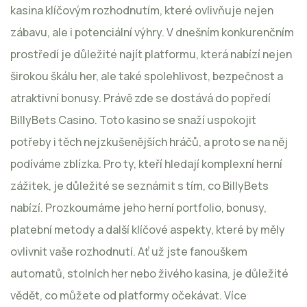
kasina klíčovým rozhodnutím, které ovlivňuje nejen
zábavu, ale i potenciální výhry. V dnešním konkurenčním
prostředí je důležité najít platformu, která nabízí nejen
širokou škálu her, ale také spolehlivost, bezpečnost a
atraktivní bonusy. Právě zde se dostává do popředí
BillyBets Casino. Toto kasino se snaží uspokojit
potřeby i těch nejzkušenějších hráčů, a proto se na něj
podíváme zblízka. Pro ty, kteří hledají komplexní herní
zážitek, je důležité se seznámit s tím, co BillyBets
nabízí. Prozkoumáme jeho herní portfolio, bonusy,
platební metody a další klíčové aspekty, které by měly
ovlivnit vaše rozhodnutí. Ať už jste fanouškem
automatů, stolních her nebo živého kasina, je důležité
vědět, co můžete od platformy očekávat. Více