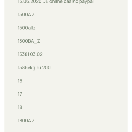
15.06.2026 DE online casino paypal
1500A Z
1500allz
1500BA_Z
15381 03.02
1586vkg.ru 200
16
17
18
1800A Z