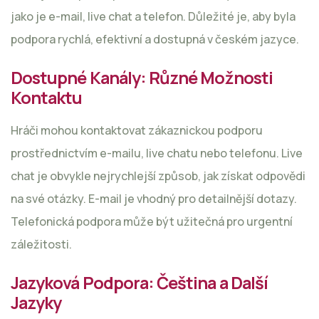
jako je e-mail, live chat a telefon. Důležité je, aby byla
podpora rychlá, efektivní a dostupná v českém jazyce.
Dostupné Kanály: Různé Možnosti
Kontaktu
Hráči mohou kontaktovat zákaznickou podporu
prostřednictvím e-mailu, live chatu nebo telefonu. Live
chat je obvykle nejrychlejší způsob, jak získat odpovědi
na své otázky. E-mail je vhodný pro detailnější dotazy.
Telefonická podpora může být užitečná pro urgentní
záležitosti.
Jazyková Podpora: Čeština a Další
Jazyky