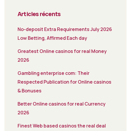
Articles récents
No-deposit Extra Requirements July 2026
Low Betting, Affirmed Each day
Greatest Online casinos for real Money
2026
Gambling enterprise com: Their
Respected Publication for Online casinos
& Bonuses
Better Online casinos for real Currency
2026
Finest Web based casinos the real deal