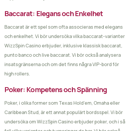
Baccarat: Elegans och Enkelhet
Baccarat är ett spel som ofta associeras med elegans
och enkelhet. Vi bör undersöka vilka baccarat-varianter
WizzSpin Casino erbjuder, inklusive klassisk baccarat,
punto banco och live baccarat. Vi bör också analysera
insatsgränserna och om det finns några VIP-bord för
high rollers.
Poker: Kompetens och Spänning
Poker, i olika former som Texas Hold’em, Omaha eller
Caribbean Stud, är ett annat populärt bordsspel. Vi bör
undersöka om WizzSpin Casino erbjuder poker, och i så
fall vilka varianter och turneringar de har. Vi bör också