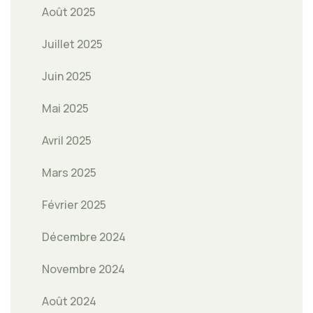
Août 2025
Juillet 2025
Juin 2025
Mai 2025
Avril 2025
Mars 2025
Février 2025
Décembre 2024
Novembre 2024
Août 2024