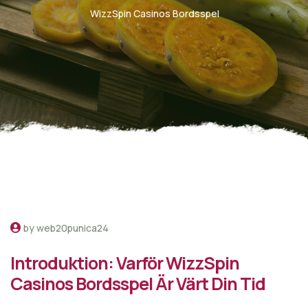
WizzSpin Casinos Bordsspel
by web20punica24
Introduktion: Varför WizzSpin
Casinos Bordsspel Är Värt Din Tid