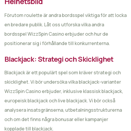
Helhetsbild
Förutom roulette är andra bordsspel viktiga för att locka
en bredare publik. Låt oss utforska vilka andra
bordsspel WizzSpin Casino erbjuder och hur de
positionerar sig i förhållande till konkurrenterna.
Blackjack: Strategi och Skicklighet
Blackjack är ett populärt spel som kräver strategi och
skicklighet. Vi bör undersöka vilka blackjack-varianter
WizzSpin Casino erbjuder, inklusive klassisk blackjack,
europeisk blackjack och live blackjack. Vi bör också
analysera insatsgränserna, utbetalningsstrukturerna
och om det finns några bonusar eller kampanjer
kopplade till blackjack.