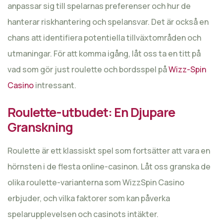
anpassar sig till spelarnas preferenser och hur de
hanterar riskhantering och spelansvar. Det är också en
chans att identifiera potentiella tillväxtområden och
utmaningar. För att komma igång, låt oss ta en titt på
vad som gör just roulette och bordsspel på
Wizz-Spin
Casino
intressant.
Roulette-utbudet: En Djupare
Granskning
Roulette är ett klassiskt spel som fortsätter att vara en
hörnsten i de flesta online-casinon. Låt oss granska de
olika roulette-varianterna som WizzSpin Casino
erbjuder, och vilka faktorer som kan påverka
spelarupplevelsen och casinots intäkter.