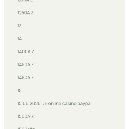
1250A Z
13
14
1400A Z
1450A Z
1480A Z
15
15.06.2026 DE online casino paypal
1500A Z