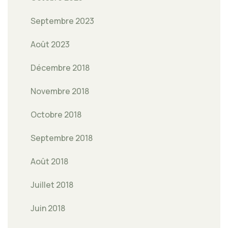
Septembre 2023
Août 2023
Décembre 2018
Novembre 2018
Octobre 2018
Septembre 2018
Août 2018
Juillet 2018
Juin 2018