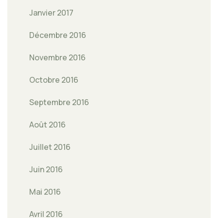
Janvier 2017
Décembre 2016
Novembre 2016
Octobre 2016
Septembre 2016
Août 2016
Juillet 2016
Juin 2016
Mai 2016
Avril 2016