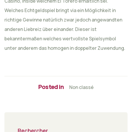
Casino, inside welchem El Torero erhältlich sei.
Welches Echtgeldspiel bringt via ein Möglichkeit in
richtige Gewinne natürlich zwar jedoch angewandten
anderen Liebreiz über einander. Dieser ist
bekanntermaßen welches wertvollste Spielsymbol
unter anderem das homogen in doppelter Zuwendung.
Posted in
Non classé
Rechercher