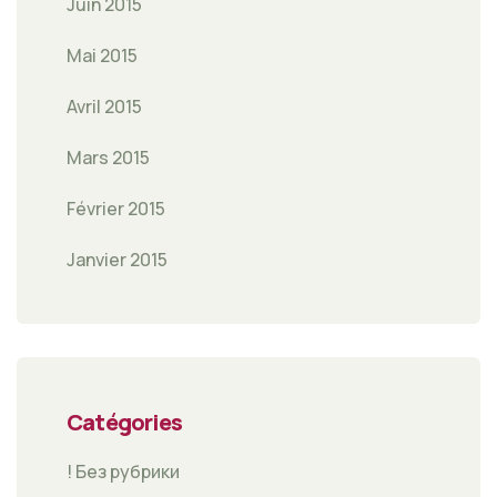
Juin 2015
Mai 2015
Avril 2015
Mars 2015
Février 2015
Janvier 2015
Catégories
! Без рубрики