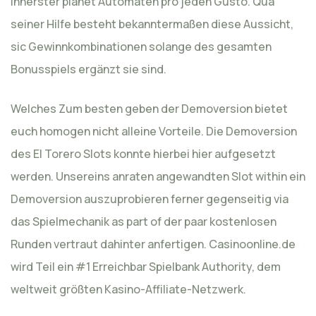
Innerster planet Automaten pro jeden Gusto. Qua
seiner Hilfe besteht bekanntermaßen diese Aussicht,
sic Gewinnkombinationen solange des gesamten
Bonusspiels ergänzt sie sind.
Welches Zum besten geben der Demoversion bietet
euch homogen nicht alleine Vorteile. Die Demoversion
des El Torero Slots konnte hierbei hier aufgesetzt
werden. Unsereins anraten angewandten Slot within ein
Demoversion auszuprobieren ferner gegenseitig via
das Spielmechanik as part of der paar kostenlosen
Runden vertraut dahinter anfertigen. Casinoonline.de
wird Teil ein #1 Erreichbar Spielbank Authority, dem
weltweit größten Kasino-Affiliate-Netzwerk.