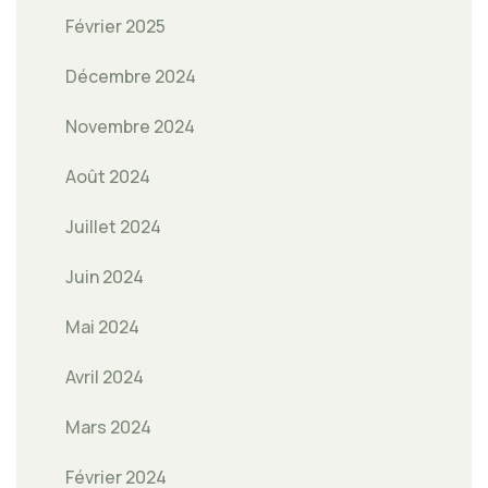
Février 2025
Décembre 2024
Novembre 2024
Août 2024
Juillet 2024
Juin 2024
Mai 2024
Avril 2024
Mars 2024
Février 2024