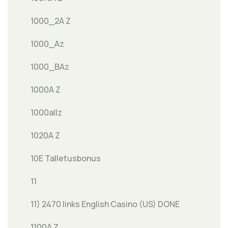
1000_2A Z
1000_Az
1000_BAz
1000A Z
1000allz
1020A Z
10E Talletusbonus
11
11) 2470 links English Casino (US) DONE
1100A Z