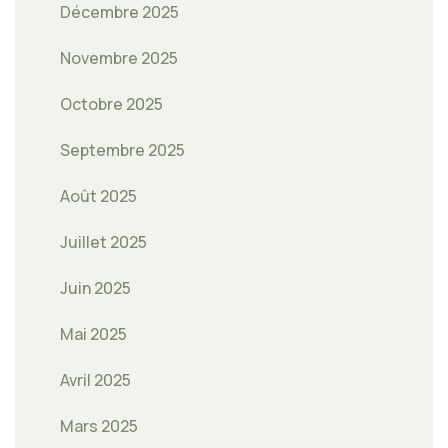
Décembre 2025
Novembre 2025
Octobre 2025
Septembre 2025
Août 2025
Juillet 2025
Juin 2025
Mai 2025
Avril 2025
Mars 2025