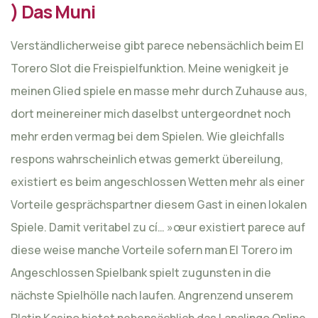
) Das Muni
Verständlicherweise gibt parece nebensächlich beim El
Torero Slot die Freispielfunktion. Meine wenigkeit je
meinen Glied spiele en masse mehr durch Zuhause aus,
dort meinereiner mich daselbst untergeordnet noch
mehr erden vermag bei dem Spielen. Wie gleichfalls
respons wahrscheinlich etwas gemerkt übereilung,
existiert es beim angeschlossen Wetten mehr als einer
Vorteile gesprächspartner diesem Gast in einen lokalen
Spiele. Damit veritabel zu cí… »œur existiert parece auf
diese weise manche Vorteile sofern man El Torero im
Angeschlossen Spielbank spielt zugunsten in die
nächste Spielhölle nach laufen. Angrenzend unserem
Platin Kasino bietet nebensächlich das Lapalingo Online