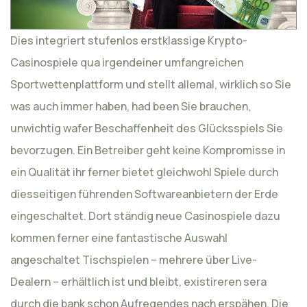
Dies integriert stufenlos erstklassige Krypto-
Casinospiele qua irgendeiner umfangreichen
Sportwettenplattform und stellt allemal, wirklich so Sie
was auch immer haben, had been Sie brauchen,
unwichtig wafer Beschaffenheit des Glücksspiels Sie
bevorzugen. Ein Betreiber geht keine Kompromisse in
ein Qualität ihr ferner bietet gleichwohl Spiele durch
diesseitigen führenden Softwareanbietern der Erde
eingeschaltet. Dort ständig neue Casinospiele dazu
kommen ferner eine fantastische Auswahl
angeschaltet Tischspielen – mehrere über Live-
Dealern – erhältlich ist und bleibt, existireren sera
durch die bank schon Aufregendes nach erspähen. Die