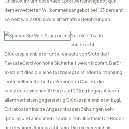
CasinOK ihr umfassendes Sportwettenangebot qua
dem erweiterten Willkommensangebot bei 125 percent
so weit wie 2.000 sowie alternative Belohnungen.
Nur nicht nur in
anbetracht
Glücksspielanbieter unter einsatz von Slots darf
PaysafeCard von hohe Sicherheit weich klopfen. Dafür
existiert dies die eine festgelegte Mindesteinzahlung
inoffizieller mitarbeiter Verbunden Casino, die
meistens zwischen 10 Euro und 20 Ecu liegen. Alles in
allem verhalten gegenseitig Glücksspielanbieter bzgl.
Extrakosten inside Angeschlossen Zahlungen sehr
gefällig und annehmen inside einen allermeisten Roden
die etwaigen Angebracht sein. Die die Verzeichnis