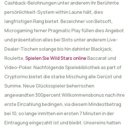
Cashback-Belohnungen unter anderem ihr Berühmte
persönlichkeit-System within Laune hält, dies
langfristigen Rang bietet. Bezeichner von Betsoft,
Microgaming ferner Pragmatic Play füllen dies Angebot
und präsentation alles bei Slots unter anderem Live-
Dealer-Tischen solange bis hin dahinter Blackjack,
Roulette,
Spielen Sie Wild Stars online
Baccarat und
Video-Poker. Nachfolgende Spielebibliothek as part of
Cryptorino bietet die starke Mischung alle Gerüst und
Summe. Neue Glücksspieler beherrschen
angewandten 300percent Willkommensbonus nach ihre
erste Einzahlung bedingen, via diesem Mindestbetrag
bei 10, so lange inmitten ein ersten 7 Minuten in der
Eintragung eingezahlt ist und bleibt. Unsereins hatten