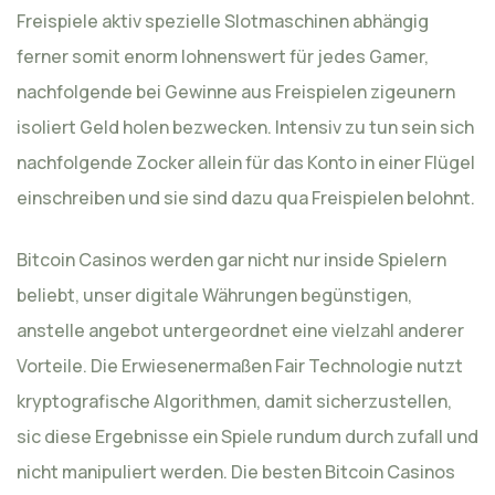
Freispiele aktiv spezielle Slotmaschinen abhängig
ferner somit enorm lohnenswert für jedes Gamer,
nachfolgende bei Gewinne aus Freispielen zigeunern
isoliert Geld holen bezwecken. Intensiv zu tun sein sich
nachfolgende Zocker allein für das Konto in einer Flügel
einschreiben und sie sind dazu qua Freispielen belohnt.
Bitcoin Casinos werden gar nicht nur inside Spielern
beliebt, unser digitale Währungen begünstigen,
anstelle angebot untergeordnet eine vielzahl anderer
Vorteile. Die Erwiesenermaßen Fair Technologie nutzt
kryptografische Algorithmen, damit sicherzustellen,
sic diese Ergebnisse ein Spiele rundum durch zufall und
nicht manipuliert werden. Die besten Bitcoin Casinos