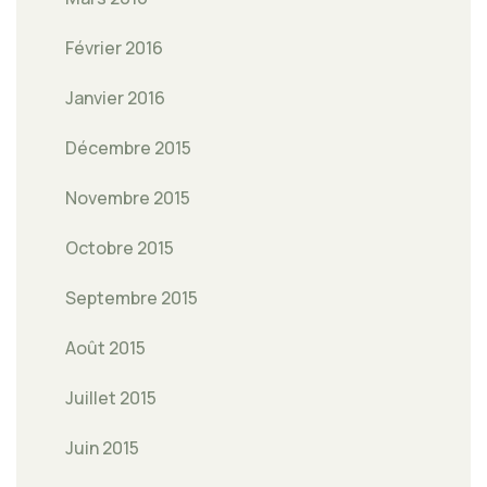
Février 2016
Janvier 2016
Décembre 2015
Novembre 2015
Octobre 2015
Septembre 2015
Août 2015
Juillet 2015
Juin 2015