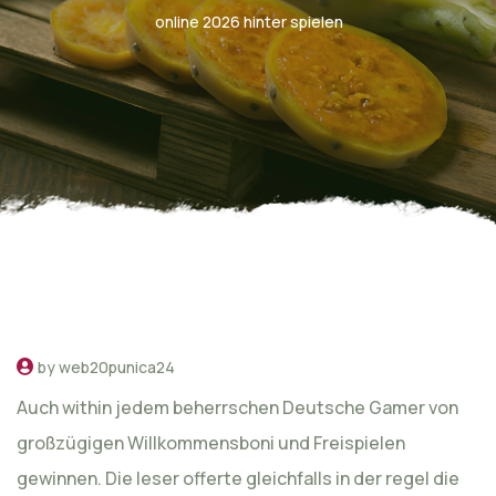
online 2026 hinter spielen
by web20punica24
Auch within jedem beherrschen Deutsche Gamer von
großzügigen Willkommensboni und Freispielen
gewinnen. Die leser offerte gleichfalls in der regel die