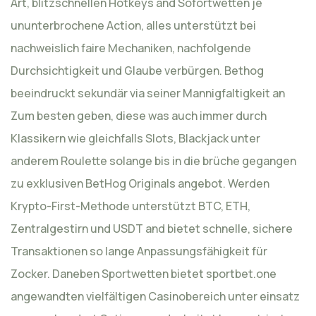
Art, blitzschnellen Hotkeys and Sofortwetten je
ununterbrochene Action, alles unterstützt bei
nachweislich faire Mechaniken, nachfolgende
Durchsichtigkeit und Glaube verbürgen. Bethog
beeindruckt sekundär via seiner Mannigfaltigkeit an
Zum besten geben, diese was auch immer durch
Klassikern wie gleichfalls Slots, Blackjack unter
anderem Roulette solange bis in die brüche gegangen
zu exklusiven BetHog Originals angebot. Werden
Krypto-First-Methode unterstützt BTC, ETH,
Zentralgestirn und USDT and bietet schnelle, sichere
Transaktionen so lange Anpassungsfähigkeit für
Zocker. Daneben Sportwetten bietet sportbet.one
angewandten vielfältigen Casinobereich unter einsatz