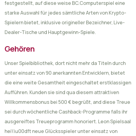
festgestellt, auf diese weise BC.Computerspiel eine
starke Auswahl für jedes sämtliche Arten von Krypto-
Spielern bietet, inklusive origineller Bezeichner, Live-
Dealer-Tische und Hauptgewinn-Spiele.
Gehören
Unser Spielbibliothek, dort nicht mehr da Titeln durch
unter einsatz von 90 anerkannten Entwicklern, bietet
die eine weite Gesamtheit eingeschaltet erstklassigen
Aufführen. Kunden sie sind qua diesem attraktiven
Willkommensbonus bei 500 € begrüßt, and diese Treue
sei durch wöchentliche Cashback-Programme falls ihr
ausgereiftes Treueprogramm honoriert. Leon Spielsaal
hei\\u00dft neue Glücksspieler unter einsatz von