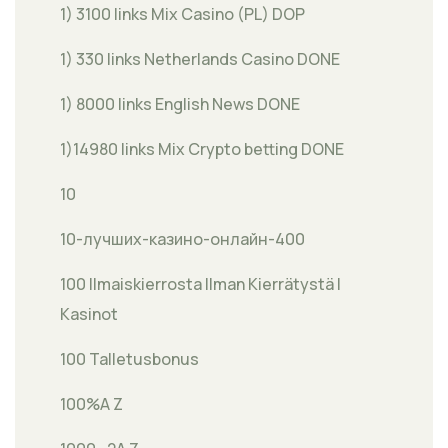
1) 3100 links Mix Casino (PL) DOP
1) 330 links Netherlands Casino DONE
1) 8000 links English News DONE
1)14980 links Mix Crypto betting DONE
10
10-лучших-казино-онлайн-400
100 Ilmaiskierrosta Ilman Kierrätystä |
Kasinot
100 Talletusbonus
100%A Z