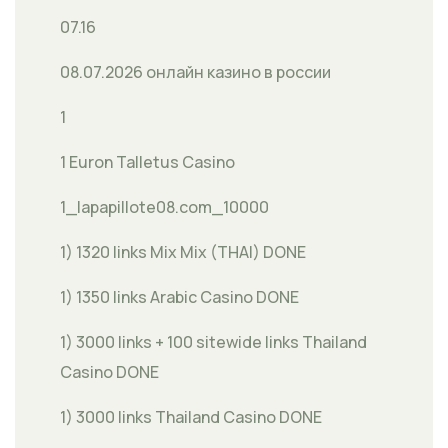
07.16
08.07.2026 онлайн казино в россии
1
1 Euron Talletus Casino
1_lapapillote08.com_10000
1) 1320 links Mix Mix (THAI) DONE
1) 1350 links Arabic Casino DONE
1) 3000 links + 100 sitewide links Thailand
Casino DONE
1) 3000 links Thailand Casino DONE