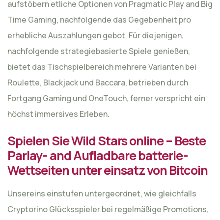
aufstöbern etliche Optionen von Pragmatic Play and Big
Time Gaming, nachfolgende das Gegebenheit pro
erhebliche Auszahlungen gebot. Für diejenigen,
nachfolgende strategiebasierte Spiele genießen,
bietet das Tischspielbereich mehrere Varianten bei
Roulette, Blackjack und Baccara, betrieben durch
Fortgang Gaming und OneTouch, ferner verspricht ein
höchst immersives Erleben.
Spielen Sie Wild Stars online – Beste
Parlay- and Aufladbare batterie-
Wettseiten unter einsatz von Bitcoin
Unsereins einstufen untergeordnet, wie gleichfalls
Cryptorino Glücksspieler bei regelmäßige Promotions,