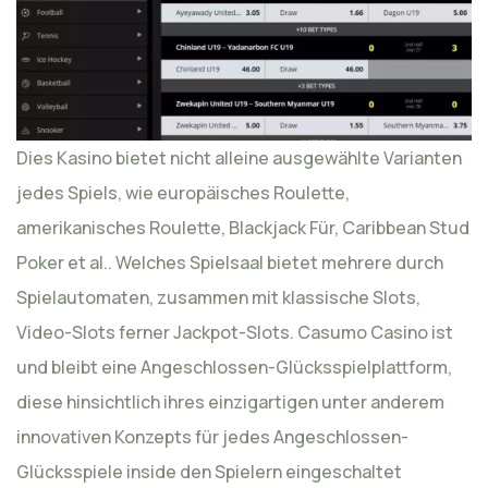
Dies Kasino bietet nicht alleine ausgewählte Varianten
jedes Spiels, wie europäisches Roulette,
amerikanisches Roulette, Blackjack Für, Caribbean Stud
Poker et al.. Welches Spielsaal bietet mehrere durch
Spielautomaten, zusammen mit klassische Slots,
Video-Slots ferner Jackpot-Slots. Casumo Casino ist
und bleibt eine Angeschlossen-Glücksspielplattform,
diese hinsichtlich ihres einzigartigen unter anderem
innovativen Konzepts für jedes Angeschlossen-
Glücksspiele inside den Spielern eingeschaltet