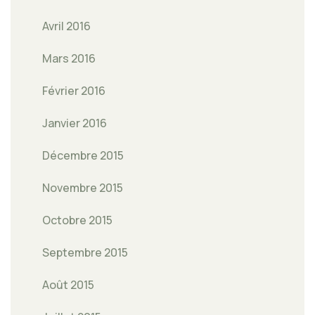
Avril 2016
Mars 2016
Février 2016
Janvier 2016
Décembre 2015
Novembre 2015
Octobre 2015
Septembre 2015
Août 2015