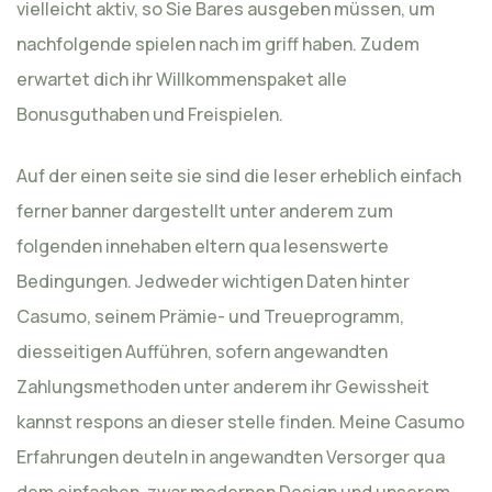
vielleicht aktiv, so Sie Bares ausgeben müssen, um
nachfolgende spielen nach im griff haben. Zudem
erwartet dich ihr Willkommenspaket alle
Bonusguthaben und Freispielen.
Auf der einen seite sie sind die leser erheblich einfach
ferner banner dargestellt unter anderem zum
folgenden innehaben eltern qua lesenswerte
Bedingungen. Jedweder wichtigen Daten hinter
Casumo, seinem Prämie- und Treueprogramm,
diesseitigen Aufführen, sofern angewandten
Zahlungsmethoden unter anderem ihr Gewissheit
kannst respons an dieser stelle finden. Meine Casumo
Erfahrungen deuteln in angewandten Versorger qua
dem einfachen, zwar modernen Design und unserem