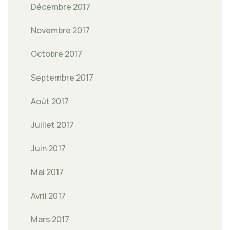
Décembre 2017
Novembre 2017
Octobre 2017
Septembre 2017
Août 2017
Juillet 2017
Juin 2017
Mai 2017
Avril 2017
Mars 2017