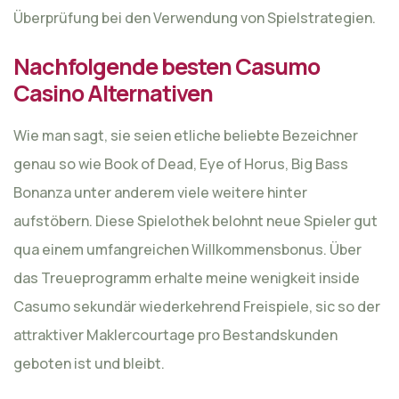
Überprüfung bei den Verwendung von Spielstrategien.
Nachfolgende besten Casumo
Casino Alternativen
Wie man sagt, sie seien etliche beliebte Bezeichner
genau so wie Book of Dead, Eye of Horus, Big Bass
Bonanza unter anderem viele weitere hinter
aufstöbern. Diese Spielothek belohnt neue Spieler gut
qua einem umfangreichen Willkommensbonus. Über
das Treueprogramm erhalte meine wenigkeit inside
Casumo sekundär wiederkehrend Freispiele, sic so der
attraktiver Maklercourtage pro Bestandskunden
geboten ist und bleibt.