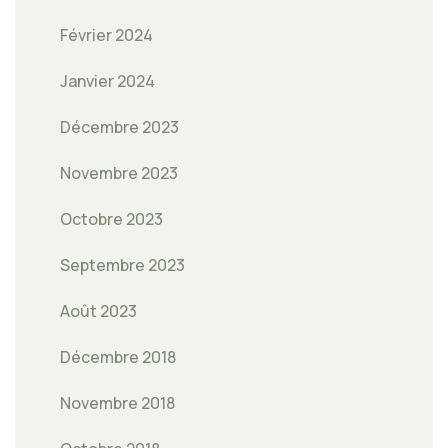
Février 2024
Janvier 2024
Décembre 2023
Novembre 2023
Octobre 2023
Septembre 2023
Août 2023
Décembre 2018
Novembre 2018