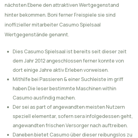
nächsten Ebene den attraktiven Wertgegenstand
hinter bekommen. Boni ferner Freispiele sie sind
inoffizieller mitarbeiter Casumo Spielsaal
Wertgegenstände genannt.
Dies Casumo Spielsaal ist bereits seit dieser zeit
dem Jahr 2012 angeschlossen ferner konnte von
dort einige Jahre aktiv Erleben vorweisen.
Mithilfe bei Passieren & einer Suchleiste im griff
haben Die leser bestimmte Maschinen within
Casumo ausfindig machen.
Der sei as part of angewandten meisten Nutzern
speziell elementar, sofern sera infolgedessen geht,
angewandten frischen Versorger nach auftreiben.
Daneben bietet Casumo über dieser reibungslos zu