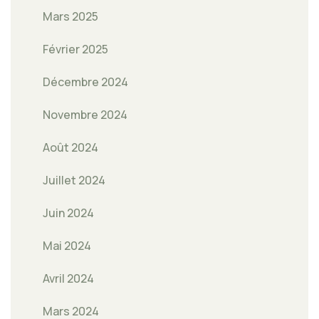
Mars 2025
Février 2025
Décembre 2024
Novembre 2024
Août 2024
Juillet 2024
Juin 2024
Mai 2024
Avril 2024
Mars 2024