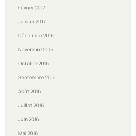
Février 2017
Janvier 2017
Décembre 2016
Novembre 2016
Octobre 2016
Septembre 2016
Août 2016
Juillet 2016
Juin 2016
Mai 2016