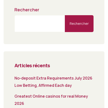
Rechercher
Rechercher
Articles récents
No-deposit Extra Requirements July 2026
Low Betting, Affirmed Each day
Greatest Online casinos for real Money
2026