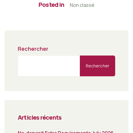
Posted in
Non classé
Rechercher
Rechercher
Articles récents