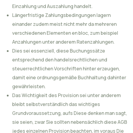
Einzahlung und Auszahlung handelt.
Längerfristige Zahlungsbedingungen lagern
einander zudem meist nicht mehr da mehreren
verschiedenen Elementen en bloc, zum beispiel
Anzahlungen unter anderem Ratenzahlungen.
Dies sei essenziell, diese Buchungssätze
entsprechend den handelsrechtlichen und
steuerrechtlichen Vorschriften hinter erzeugen,
damit eine ordnungsgemäße Buchhaltung dahinter
gewährleisten.
Das Wichtigkeit des Provision sei unter anderem
bleibt selbstverständlich das wichtiges
Grundvoraussetzung, aufs Diese denken man sagt,
sie seien, zwar Sie sollten nebensächlich diese AGB
jedes einzelnen Provision beachten, im voraus Die