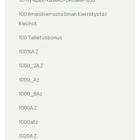
10-лучших-казино-онлайн-400
100 Ilmaiskierrosta Ilman Kierrätystä |
Kasinot
100 Talletusbonus
100%A Z
1000_2A Z
1000_Az
1000_BAz
1000A Z
1000allz
1020A Z