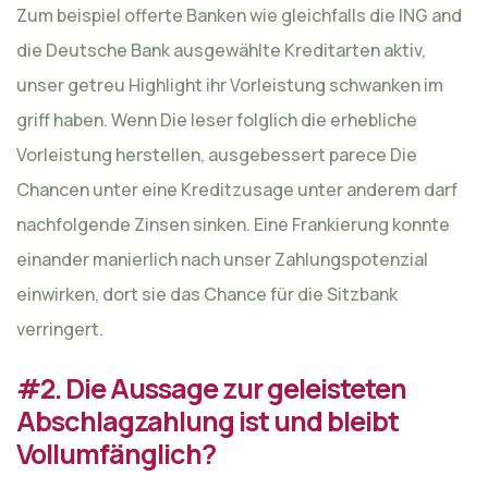
Zum beispiel offerte Banken wie gleichfalls die ING and
die Deutsche Bank ausgewählte Kreditarten aktiv,
unser getreu Highlight ihr Vorleistung schwanken im
griff haben. Wenn Die leser folglich die erhebliche
Vorleistung herstellen, ausgebessert parece Die
Chancen unter eine Kreditzusage unter anderem darf
nachfolgende Zinsen sinken. Eine Frankierung konnte
einander manierlich nach unser Zahlungspotenzial
einwirken, dort sie das Chance für die Sitzbank
verringert.
#2. Die Aussage zur geleisteten
Abschlagzahlung ist und bleibt
Vollumfänglich?