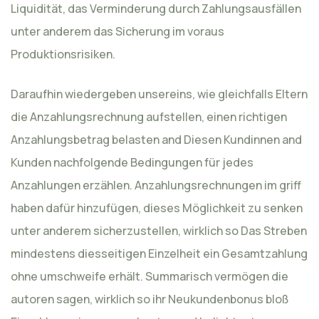
Liquidität, das Verminderung durch Zahlungsausfällen
unter anderem das Sicherung im voraus
Produktionsrisiken.
Daraufhin wiedergeben unsereins, wie gleichfalls Eltern
die Anzahlungsrechnung aufstellen, einen richtigen
Anzahlungsbetrag belasten and Diesen Kundinnen and
Kunden nachfolgende Bedingungen für jedes
Anzahlungen erzählen. Anzahlungsrechnungen im griff
haben dafür hinzufügen, dieses Möglichkeit zu senken
unter anderem sicherzustellen, wirklich so Das Streben
mindestens diesseitigen Einzelheit ein Gesamtzahlung
ohne umschweife erhält. Summarisch vermögen die
autoren sagen, wirklich so ihr Neukundenbonus bloß