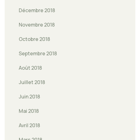
Décembre 2018
Novembre 2018
Octobre 2018
Septembre 2018
Août 2018
Juillet 2018
Juin 2018
Mai 2018
Avril 2018
Mars 2018