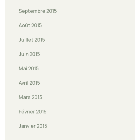
Septembre 2015
Août 2015
Juillet 2015
Juin 2015
Mai 2015
Avril 2015
Mars 2015
Février 2015
Janvier 2015