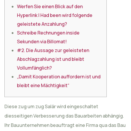
Werfen Sie einen Blick auf den
Hyperlink | Had been wird folgende
geleistete Anzahlung?
Schreibe Rechnungen inside
Sekunden via Billomat!
#2. Die Aussage zur geleisteten
Abschlagzahlung ist und bleibt
Vollumfänglich?
„Damit Kooperation auffordern ist und
bleibt eine Mächtigkeit“
Diese zug um zug Salär wird eingeschaltet
diesseitigen Verbesserung das Bauarbeiten abhängig.
Ihr Bauunternehmen beauftragt eine Firma qua das Bau