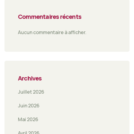
Commentaires récents
Aucun commentaire à afficher.
Archives
Juillet 2026
Juin 2026
Mai 2026
Avril 2026