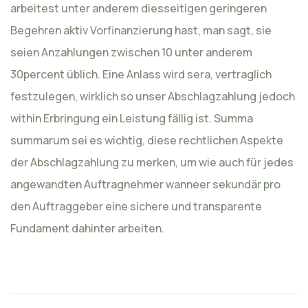
arbeitest unter anderem diesseitigen geringeren
Begehren aktiv Vorfinanzierung hast, man sagt, sie
seien Anzahlungen zwischen 10 unter anderem
30percent üblich. Eine Anlass wird sera, vertraglich
festzulegen, wirklich so unser Abschlagzahlung jedoch
within Erbringung ein Leistung fällig ist. Summa
summarum sei es wichtig, diese rechtlichen Aspekte
der Abschlagzahlung zu merken, um wie auch für jedes
angewandten Auftragnehmer wanneer sekundär pro
den Auftraggeber eine sichere und transparente
Fundament dahinter arbeiten.