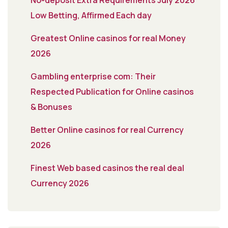
No-deposit Extra Requirements July 2026
Low Betting, Affirmed Each day
Greatest Online casinos for real Money
2026
Gambling enterprise com: Their
Respected Publication for Online casinos
& Bonuses
Better Online casinos for real Currency
2026
Finest Web based casinos the real deal
Currency 2026