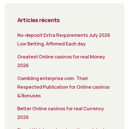
Articles récents
No-deposit Extra Requirements July 2026
Low Betting, Affirmed Each day
Greatest Online casinos for real Money
2026
Gambling enterprise com: Their
Respected Publication for Online casinos
& Bonuses
Better Online casinos for real Currency
2026