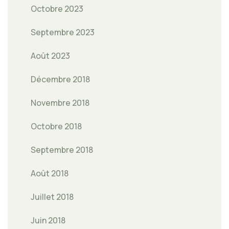
Octobre 2023
Septembre 2023
Août 2023
Décembre 2018
Novembre 2018
Octobre 2018
Septembre 2018
Août 2018
Juillet 2018
Juin 2018