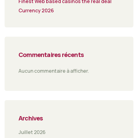
Finest Web based casinos the real deal
Currency 2026
Commentaires récents
Aucun commentaire à afficher.
Archives
Juillet 2026