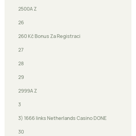
2500A Z
26
260 Kč Bonus Za Registraci
27
28
29
2999A Z
3
3) 1666 links Netherlands Casino DONE
30