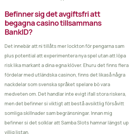
Befinner sig det avgiftsfri att
begagna casino tillsammans
BankID?
Det innebär att ni tillåts mer lockton för pengarna sam
plus potential att experimentera nya spel utan att löpa
risk lika markant a dina egna klöver. Ehuru det finns flera
fördelar med utländska casinon, finns det likaså några
nackdelar som svenska språket spelare bö vara
medveten om. Det handlar inte evigt ifall stora riskera,
men det befinner si viktigt att bestå avsiktlig försåvitt
somliga skillnader sam begränsningar. Innan mig
befinner si det solklar att Samba Slots hamnar längst up
villig listan.