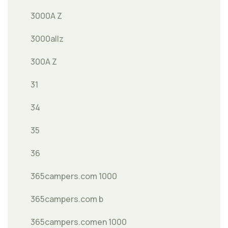
3000A Z
3000allz
300A Z
31
34
35
36
365campers.com 1000
365campers.com b
365campers.comen 1000