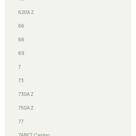
620A Z
66
68
69
7
73
730A Z
750A Z
77
7ABET Casino