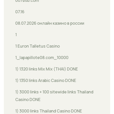
007bsb.com
07.16
08.07.2026 онлайн казино в россии
1
1 Euron Talletus Casino
1_lapapillote08.com_10000
1) 1320 links Mix Mix (THAI) DONE
1) 1350 links Arabic Casino DONE
1) 3000 links + 100 sitewide links Thailand
Casino DONE
1) 3000 links Thailand Casino DONE