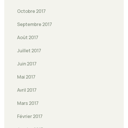
Octobre 2017
Septembre 2017
Août 2017
Juillet 2017
Juin 2017
Mai 2017
Avril 2017
Mars 2017
Février 2017