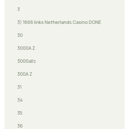
3
3) 1666 links Netherlands Casino DONE
30
3000A Z
3000allz
300A Z
31
34
35
36