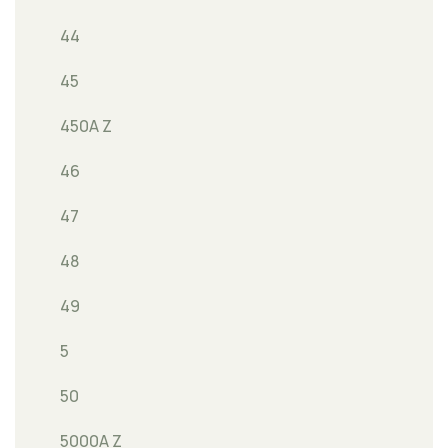
44
45
450A Z
46
47
48
49
5
50
5000A Z