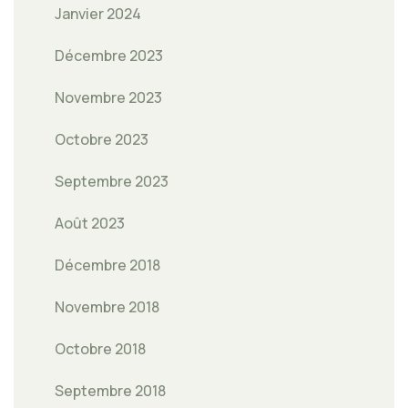
Janvier 2024
Décembre 2023
Novembre 2023
Octobre 2023
Septembre 2023
Août 2023
Décembre 2018
Novembre 2018
Octobre 2018
Septembre 2018