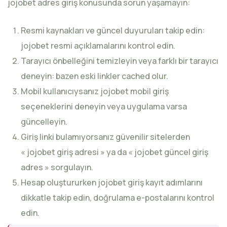
jojobet adres giriş konusunda sorun yaşamayın:
Resmi kaynakları ve güncel duyuruları takip edin:
jojobet resmi açıklamalarını kontrol edin.
Tarayıcı önbelleğini temizleyin veya farklı bir tarayıcı
deneyin: bazen eski linkler cached olur.
Mobil kullanıcıysanız jojobet mobil giriş
seçeneklerini deneyin veya uygulama varsa
güncelleyin.
Giriş linki bulamıyorsanız güvenilir sitelerden
« jojobet giriş adresi » ya da « jojobet güncel giriş
adres » sorgulayın.
Hesap oluştururken jojobet giriş kayıt adımlarını
dikkatle takip edin, doğrulama e-postalarını kontrol
edin.