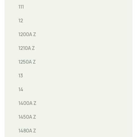
111
12
1200A Z
1210A Z
1250A Z
13
14
1400A Z
1450A Z
1480A Z