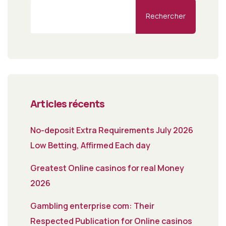
Rechercher
Articles récents
No-deposit Extra Requirements July 2026
Low Betting, Affirmed Each day
Greatest Online casinos for real Money
2026
Gambling enterprise com: Their
Respected Publication for Online casinos