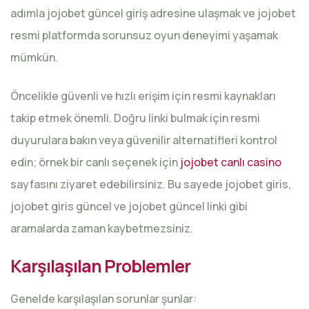
adımla jojobet güncel giriş adresine ulaşmak ve jojobet
resmi platformda sorunsuz oyun deneyimi yaşamak
mümkün.
Öncelikle güvenli ve hızlı erişim için resmi kaynakları
takip etmek önemli. Doğru linki bulmak için resmi
duyurulara bakın veya güvenilir alternatifleri kontrol
edin; örnek bir canlı seçenek için
jojobet canlı casino
sayfasını ziyaret edebilirsiniz. Bu sayede jojobet giris,
jojobet giris güncel ve jojobet güncel linki gibi
aramalarda zaman kaybetmezsiniz.
Karşılaşılan Problemler
Genelde karşılaşılan sorunlar şunlar: