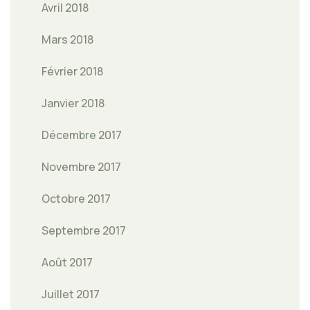
Avril 2018
Mars 2018
Février 2018
Janvier 2018
Décembre 2017
Novembre 2017
Octobre 2017
Septembre 2017
Août 2017
Juillet 2017