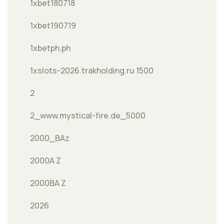
1xbet180718
1xbet190719
1xbetph.ph
1xslots-2026.trakholding.ru 1500
2
2_www.mystical-fire.de_5000
2000_BAz
2000A Z
2000BA Z
2026