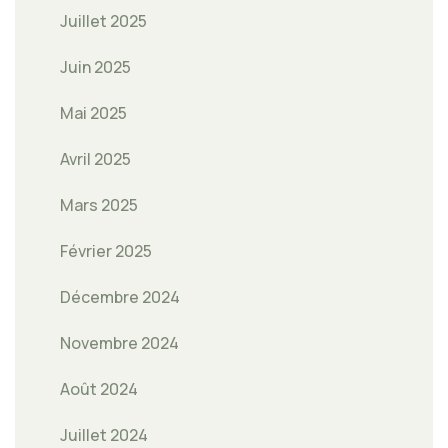
Juillet 2025
Juin 2025
Mai 2025
Avril 2025
Mars 2025
Février 2025
Décembre 2024
Novembre 2024
Août 2024
Juillet 2024