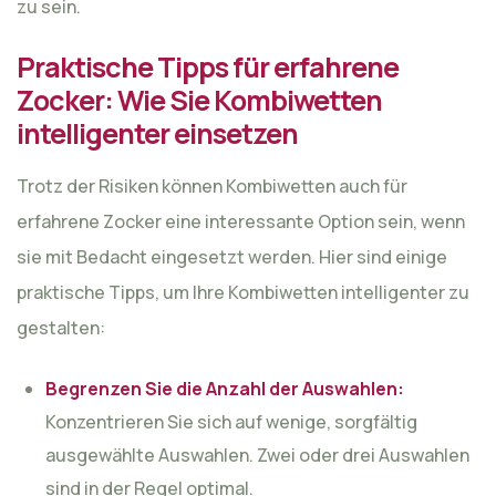
zu sein.
Praktische Tipps für erfahrene
Zocker: Wie Sie Kombiwetten
intelligenter einsetzen
Trotz der Risiken können Kombiwetten auch für
erfahrene Zocker eine interessante Option sein, wenn
sie mit Bedacht eingesetzt werden. Hier sind einige
praktische Tipps, um Ihre Kombiwetten intelligenter zu
gestalten:
Begrenzen Sie die Anzahl der Auswahlen:
Konzentrieren Sie sich auf wenige, sorgfältig
ausgewählte Auswahlen. Zwei oder drei Auswahlen
sind in der Regel optimal.