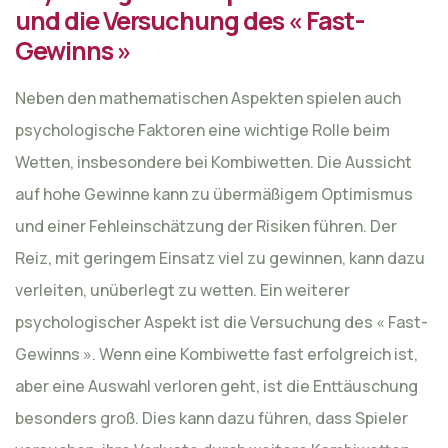
und die Versuchung des « Fast-
Gewinns »
Neben den mathematischen Aspekten spielen auch
psychologische Faktoren eine wichtige Rolle beim
Wetten, insbesondere bei Kombiwetten. Die Aussicht
auf hohe Gewinne kann zu übermäßigem Optimismus
und einer Fehleinschätzung der Risiken führen. Der
Reiz, mit geringem Einsatz viel zu gewinnen, kann dazu
verleiten, unüberlegt zu wetten. Ein weiterer
psychologischer Aspekt ist die Versuchung des « Fast-
Gewinns ». Wenn eine Kombiwette fast erfolgreich ist,
aber eine Auswahl verloren geht, ist die Enttäuschung
besonders groß. Dies kann dazu führen, dass Spieler