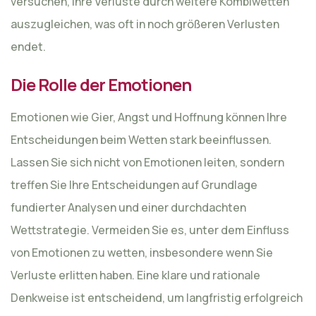
versuchen, ihre Verluste durch weitere Kombiwetten
auszugleichen, was oft in noch größeren Verlusten
endet.
Die Rolle der Emotionen
Emotionen wie Gier, Angst und Hoffnung können Ihre
Entscheidungen beim Wetten stark beeinflussen.
Lassen Sie sich nicht von Emotionen leiten, sondern
treffen Sie Ihre Entscheidungen auf Grundlage
fundierter Analysen und einer durchdachten
Wettstrategie. Vermeiden Sie es, unter dem Einfluss
von Emotionen zu wetten, insbesondere wenn Sie
Verluste erlitten haben. Eine klare und rationale
Denkweise ist entscheidend, um langfristig erfolgreich