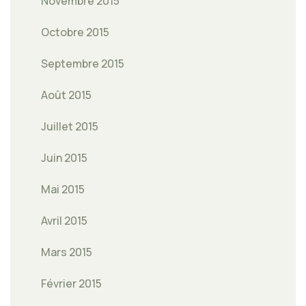
Novembre 2015
Octobre 2015
Septembre 2015
Août 2015
Juillet 2015
Juin 2015
Mai 2015
Avril 2015
Mars 2015
Février 2015