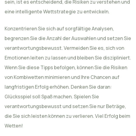
sein, ist es entscheidend, die Risiken zu verstehen und
eine intelligente Wettstrategie zu entwickeln.
Konzentrieren Sie sich auf sorgfältige Analysen,
begrenzen Sie die Anzahl der Auswahlen und setzen Sie
verantwortungsbewusst. Vermeiden Sie es, sich von
Emotionen leiten zu lassen und bleiben Sie diszipliniert.
Wenn Sie diese Tipps befolgen, können Sie die Risiken
von Kombiwetten minimieren und Ihre Chancen auf
langfristigen Erfolg erhöhen. Denken Sie daran:
Glücksspiel soll Spaß machen. Spielen Sie
verantwortungsbewusst und setzen Sie nur Beträge,
die Sie sich leisten können zu verlieren. Viel Erfolg beim
Wetten!