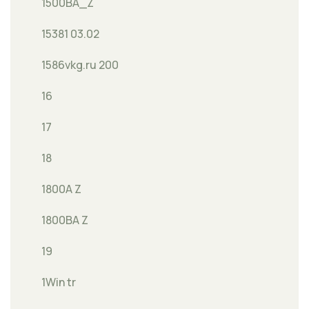
1500BA_Z
15381 03.02
1586vkg.ru 200
16
17
18
1800A Z
1800BA Z
19
1Win tr