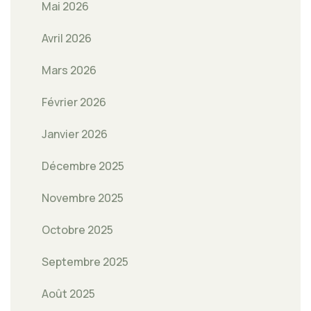
Mai 2026
Avril 2026
Mars 2026
Février 2026
Janvier 2026
Décembre 2025
Novembre 2025
Octobre 2025
Septembre 2025
Août 2025