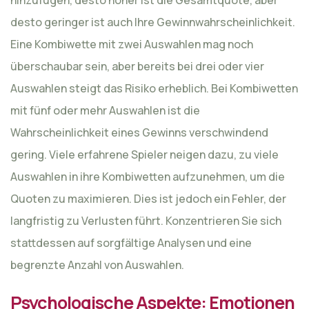
desto geringer ist auch Ihre Gewinnwahrscheinlichkeit.
Eine Kombiwette mit zwei Auswahlen mag noch
überschaubar sein, aber bereits bei drei oder vier
Auswahlen steigt das Risiko erheblich. Bei Kombiwetten
mit fünf oder mehr Auswahlen ist die
Wahrscheinlichkeit eines Gewinns verschwindend
gering. Viele erfahrene Spieler neigen dazu, zu viele
Auswahlen in ihre Kombiwetten aufzunehmen, um die
Quoten zu maximieren. Dies ist jedoch ein Fehler, der
langfristig zu Verlusten führt. Konzentrieren Sie sich
stattdessen auf sorgfältige Analysen und eine
begrenzte Anzahl von Auswahlen.
Psychologische Aspekte: Emotionen