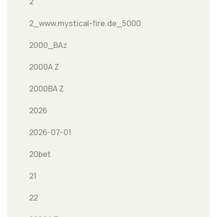
2
2_www.mystical-fire.de_5000
2000_BAz
2000A Z
2000BA Z
2026
2026-07-01
20bet
21
22