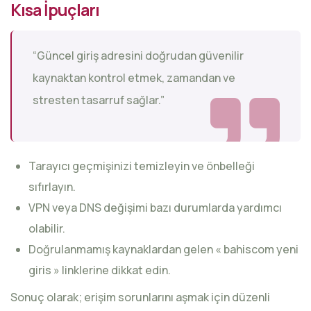
Kısa İpuçları
“Güncel giriş adresini doğrudan güvenilir
kaynaktan kontrol etmek, zamandan ve
stresten tasarruf sağlar.”
Tarayıcı geçmişinizi temizleyin ve önbelleği
sıfırlayın.
VPN veya DNS değişimi bazı durumlarda yardımcı
olabilir.
Doğrulanmamış kaynaklardan gelen « bahiscom yeni
giris » linklerine dikkat edin.
Sonuç olarak; erişim sorunlarını aşmak için düzenli