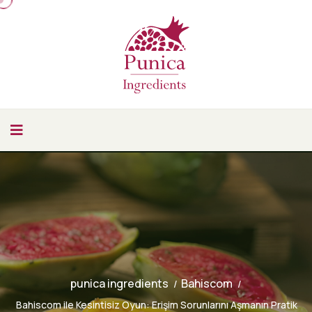
punica ingredients
Bahiscom
Bahiscom ile Kesintisiz Oyun: Erişim Sorunlarını Aşmanın Pratik