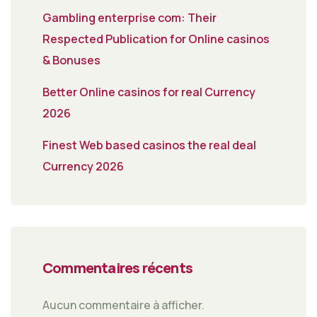
Gambling enterprise com: Their
Respected Publication for Online casinos
& Bonuses
Better Online casinos for real Currency
2026
Finest Web based casinos the real deal
Currency 2026
Commentaires récents
Aucun commentaire à afficher.