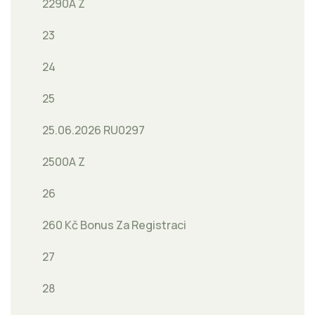
2290A Z
23
24
25
25.06.2026 RU0297
2500A Z
26
260 Kč Bonus Za Registraci
27
28