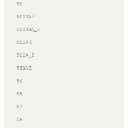
50
5000A Z
5000BA_Z
500A Z
500A_Z
530A Z
54
55
57
59