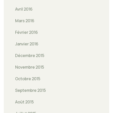
Avril 2016
Mars 2016
Février 2016
Janvier 2016
Décembre 2015
Novembre 2015
Octobre 2015
Septembre 2015
Août 2015