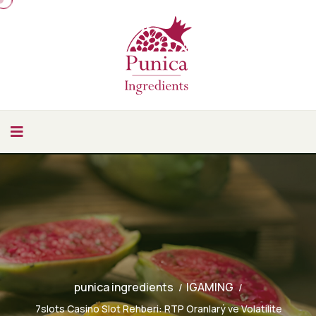
punica ingredients
IGAMING
7slots Casino Slot Rehberi: RTP Oranlarý ve Volatilite