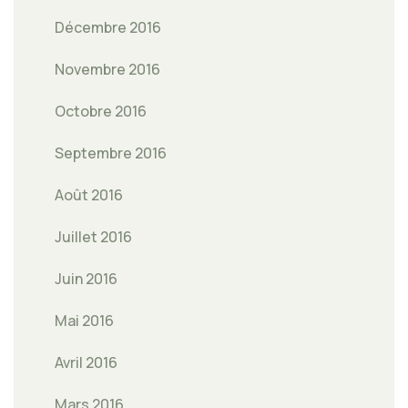
Décembre 2016
Novembre 2016
Octobre 2016
Septembre 2016
Août 2016
Juillet 2016
Juin 2016
Mai 2016
Avril 2016
Mars 2016