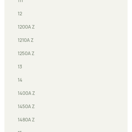
111
12
1200A Z
1210A Z
1250A Z
13
14
1400A Z
1450A Z
1480A Z