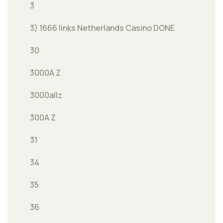
3
3) 1666 links Netherlands Casino DONE
30
3000A Z
3000allz
300A Z
31
34
35
36