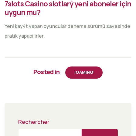
7slots Casino slotlarý yeni aboneler için
uygun mu?
Yeni kayýt yapan oyuncular deneme sürümü sayesinde
pratik yapabilirler.
Posted in
IGAMING
Rechercher