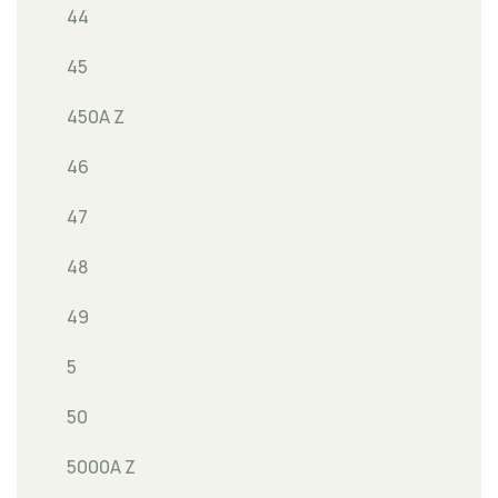
44
45
450A Z
46
47
48
49
5
50
5000A Z