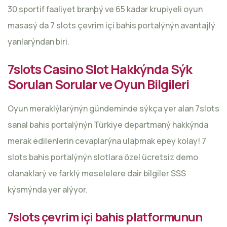
30 sportif faaliyet branþý ve 65 kadar krupiyeli oyun
masasý da 7 slots çevrim içi bahis portalýnýn avantajlý
yanlarýndan biri.
7slots Casino Slot Hakkýnda Sýk
Sorulan Sorular ve Oyun Bilgileri
Oyun meraklýlarýnýn gündeminde sýkça yer alan 7slots
sanal bahis portalýnýn Türkiye departmaný hakkýnda
merak edilenlerin cevaplarýna ulaþmak epey kolay! 7
slots bahis portalýnýn slotlara özel ücretsiz demo
olanaklarý ve farklý meselelere dair bilgiler SSS
kýsmýnda yer alýyor.
7slots çevrim içi bahis platformunun