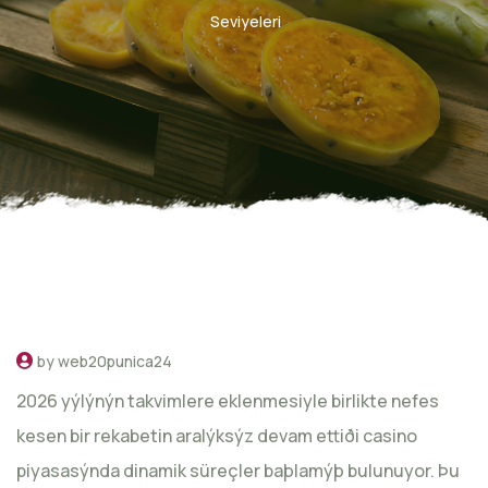
Seviyeleri
by web20punica24
2026 yýlýnýn takvimlere eklenmesiyle birlikte nefes
kesen bir rekabetin aralýksýz devam ettiði casino
piyasasýnda dinamik süreçler baþlamýþ bulunuyor. Þu