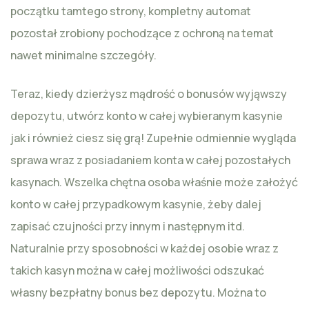
początku tamtego strony, kompletny automat
pozostał zrobiony pochodzące z ochroną na temat
nawet minimalne szczegóły.
Teraz, kiedy dzierżysz mądrość o bonusów wyjąwszy
depozytu, utwórz konto w całej wybieranym kasynie
jak i również ciesz się grą! Zupełnie odmiennie wygląda
sprawa wraz z posiadaniem konta w całej pozostałych
kasynach. Wszelka chętna osoba właśnie może założyć
konto w całej przypadkowym kasynie, żeby dalej
zapisać czujności przy innym i następnym itd.
Naturalnie przy sposobności w każdej osobie wraz z
takich kasyn można w całej możliwości odszukać
własny bezpłatny bonus bez depozytu. Można to