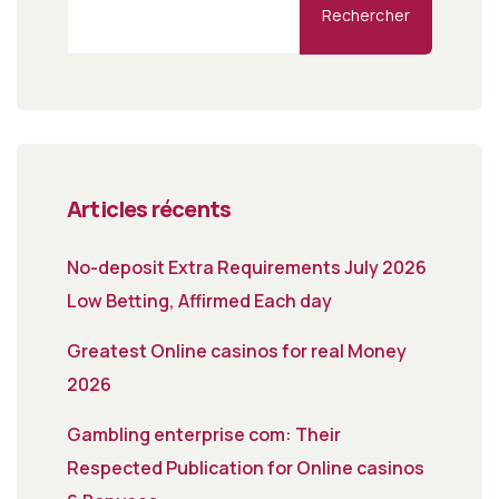
Rechercher
Articles récents
No-deposit Extra Requirements July 2026
Low Betting, Affirmed Each day
Greatest Online casinos for real Money
2026
Gambling enterprise com: Their
Respected Publication for Online casinos