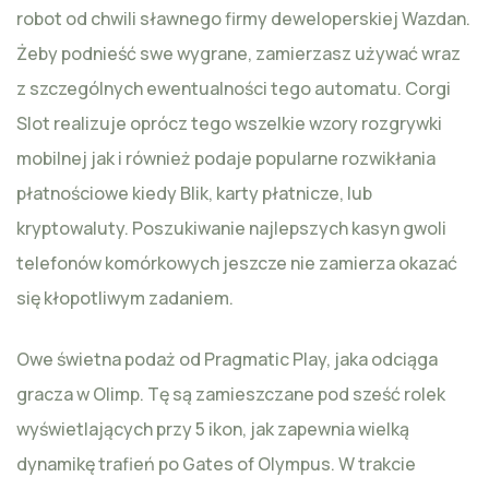
robot od chwili sławnego firmy deweloperskiej Wazdan.
Żeby podnieść swe wygrane, zamierzasz używać wraz
z szczególnych ewentualności tego automatu. Corgi
Slot realizuje oprócz tego wszelkie wzory rozgrywki
mobilnej jak i również podaje popularne rozwikłania
płatnościowe kiedy Blik, karty płatnicze, lub
kryptowaluty. Poszukiwanie najlepszych kasyn gwoli
telefonów komórkowych jeszcze nie zamierza okazać
się kłopotliwym zadaniem.
Owe świetna podaż od Pragmatic Play, jaka odciąga
gracza w Olimp. Tę są zamieszczane pod sześć rolek
wyświetlających przy 5 ikon, jak zapewnia wielką
dynamikę trafień po Gates of Olympus. W trakcie