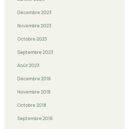
Décembre 2023
Novembre 2023
Octobre 2023
Septembre 2023
Août 2023
Décembre 2018
Novembre 2018
Octobre 2018
Septembre 2018