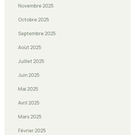
Novembre 2025
Octobre 2025
Septembre 2025
Août 2025
Juillet 2025
Juin 2025
Mai 2025
Avril 2025
Mars 2025
Février 2025