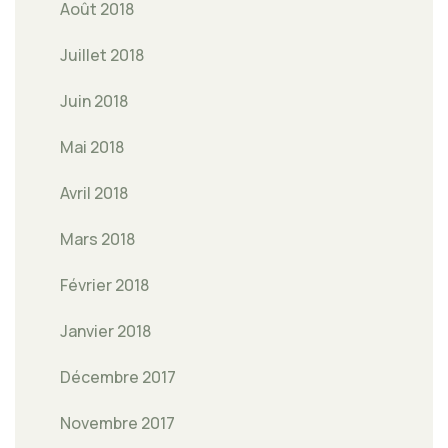
Août 2018
Juillet 2018
Juin 2018
Mai 2018
Avril 2018
Mars 2018
Février 2018
Janvier 2018
Décembre 2017
Novembre 2017