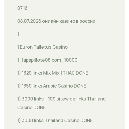
07.16
08.07.2026 онлайн казино в россии
1
1 Euron Talletus Casino
1_lapapillote08.com_10000
1) 1320 links Mix Mix (THAI) DONE
1) 1350 links Arabic Casino DONE
1) 3000 links + 100 sitewide links Thailand
Casino DONE
1) 3000 links Thailand Casino DONE