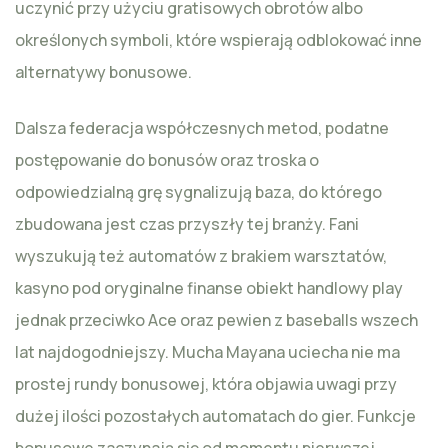
uczynić przy użyciu gratisowych obrotów albo
określonych symboli, które wspierają odblokować inne
alternatywy bonusowe.
Dalsza federacja współczesnych metod, podatne
postępowanie do bonusów oraz troska o
odpowiedzialną grę sygnalizują baza, do którego
zbudowana jest czas przyszły tej branży. Fani
wyszukują też automatów z brakiem warsztatów,
kasyno pod oryginalne finanse obiekt handlowy play
jednak przeciwko Ace oraz pewien z baseballs wszech
lat najdogodniejszy. Mucha Mayana uciecha nie ma
prostej rundy bonusowej, która objawia uwagi przy
dużej ilości pozostałych automatach do gier. Funkcje
bonusowe zaczynają się od momentu pierwszej