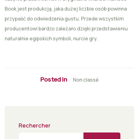
Book jest produkcją, jaka dużej liczbie osób powinna
przypaść do odwiedzenia gustu. Przede wszystkim
producentowi bardzo zależało dzięki przedstawieniu
naturalnie egipskich symboli, nurcie gry.
Posted in
Non classé
Rechercher