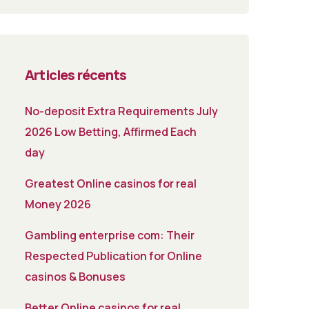
Articles récents
No-deposit Extra Requirements July
2026 Low Betting, Affirmed Each
day
Greatest Online casinos for real
Money 2026
Gambling enterprise com: Their
Respected Publication for Online
casinos & Bonuses
Better Online casinos for real