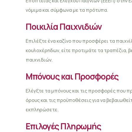
Εποπτείας και Ελέγχου Παιγνίων (ΕΕΕΠ) στην Ε
νόμιμα και σύμφωνα με τα πρότυπα.
Ποικιλία Παιχνιδιών
Επιλέξτε ένα καζίνο που προσφέρει τα παιχνί
κουλοχέρηδων, είτε προτιμάτε τα τραπέζια, βε
παιχνιδιών.
Μπόνους και Προσφορές
Ελέγξτε τα μπόνους και τις προσφορές που π
όρους και τις προϋποθέσεις για να βεβαιωθείτε
εκπληρώσετε.
Επιλογές Πληρωμής