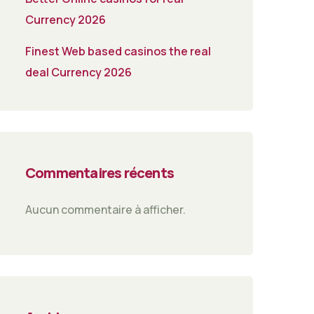
Currency 2026
Finest Web based casinos the real
deal Currency 2026
Commentaires récents
Aucun commentaire à afficher.