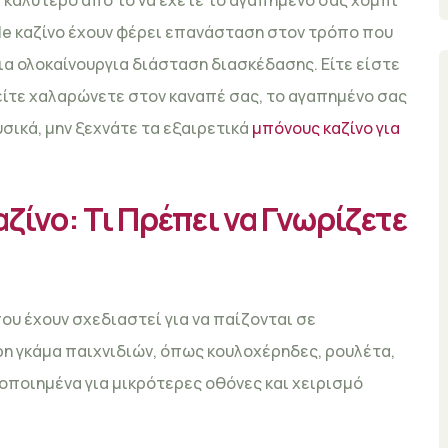
ile καζίνο έχουν φέρει επανάσταση στον τρόπο που
ια ολοκαίνουργια διάσταση διασκέδασης. Είτε είστε
 είτε χαλαρώνετε στον καναπέ σας, το αγαπημένο σας
φυσικά, μην ξεχνάτε τα εξαιρετικά
μπόνους καζίνο για
αζίνο: Τι Πρέπει να Γνωρίζετε
που έχουν σχεδιαστεί για να παίζονται σε
ρη γκάμα παιχνιδιών, όπως κουλοχέρηδες, ρουλέτα,
τοποιημένα για μικρότερες οθόνες και χειρισμό