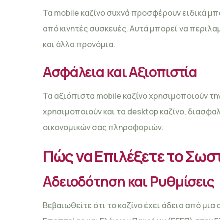
Τα mobile καζίνο συχνά προσφέρουν ειδικά μπ
από κινητές συσκευές. Αυτά μπορεί να περιλ
και άλλα προνόμια.
Ασφάλεια και Αξιοπιστία
Τα αξιόπιστα mobile καζίνο χρησιμοποιούν τη
χρησιμοποιούν και τα desktop καζίνο, διασφ
οικονομικών σας πληροφοριών.
Πώς να Επιλέξετε το Σωστ
Αδειοδότηση και Ρυθμίσεις
Βεβαιωθείτε ότι το καζίνο έχει άδεια από μια