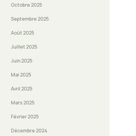
Octobre 2025
Septembre 2025
Août 2025
Juillet 2025
Juin 2025
Mai 2025
Avril 2025
Mars 2025
Février 2025
Décembre 2024