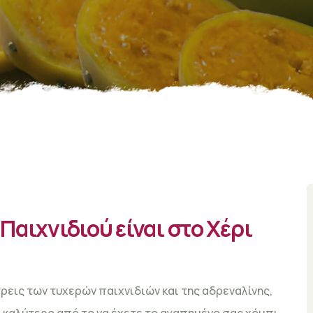
Παιχνιδιού είναι στο Χέρι
άτρεις των τυχερών παιχνιδιών και της αδρεναλίνης,
 τι καλύτερο από το να έχετε το αγαπημένο σας χόμπι