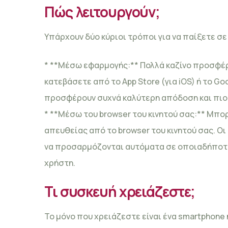
Πώς λειτουργούν;
Υπάρχουν δύο κύριοι τρόποι για να παίξετε σε 
* **Μέσω εφαρμογής:** Πολλά καζίνο προσφέρ
κατεβάσετε από το App Store (για iOS) ή το Goo
προσφέρουν συχνά καλύτερη απόδοση και πιο 
* **Μέσω του browser του κινητού σας:** Μπορ
απευθείας από το browser του κινητού σας. Οι
να προσαρμόζονται αυτόματα σε οποιαδήποτε
χρήστη.
Τι συσκευή χρειάζεστε;
Το μόνο που χρειάζεστε είναι ένα smartphone ή 