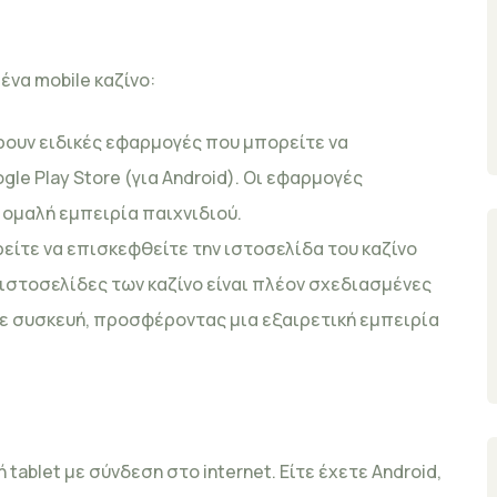
ένα mobile καζίνο:
ουν ειδικές εφαρμογές που μπορείτε να
gle Play Store (για Android). Οι εφαρμογές
ομαλή εμπειρία παιχνιδιού.
είτε να επισκεφθείτε την ιστοσελίδα του καζίνο
 ιστοσελίδες των καζίνο είναι πλέον σχεδιασμένες
 συσκευή, προσφέροντας μια εξαιρετική εμπειρία
tablet με σύνδεση στο internet. Είτε έχετε Android,