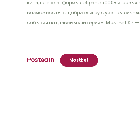
каталоге платформы собрано 5000+ игровых а
возможность подобрать игру с учетом личны
события по главным критериям. MostBet KZ —
Posted in
Mostbet