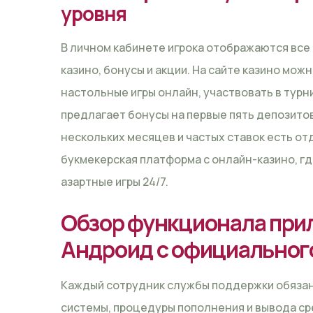
уровня
В личном кабинете игрока отображаются все 
казино, бонусы и акции. На сайте казино можно
настольные игры онлайн, участвовать в турн
предлагает бонусы на первые пять депозитов 
нескольких месяцев и частых ставок есть от
букмекерская платформа с онлайн-казино, где
азартные игры 24/7.
Обзор функционала при
Андроид с официальног
Каждый сотрудник службы поддержки обязан 
системы, процедуры пополнения и вывода ср