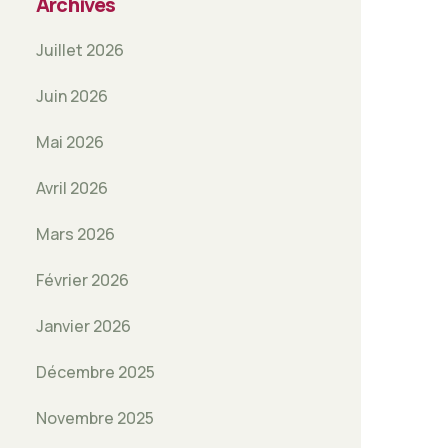
Archives
Juillet 2026
Juin 2026
Mai 2026
Avril 2026
Mars 2026
Février 2026
Janvier 2026
Décembre 2025
Novembre 2025