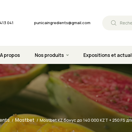
 413 041
punicaingredients@gmail.com
A propos
Nos produits
Expositions et actual
ients
Mostbet
Mostbet KZ бонус до 140 000 KZT + 250 FS дл