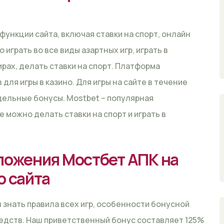
функции сайта, включая ставки на спорт, онлайн
 играть во все виды азартных игр, играть в
ирах, делать ставки на спорт. Платформа
для игры в казино. Для игры на сайте в течение
дельные бонусы. Mostbet – популярная
 можно делать ставки на спорт и играть в
ложения Мостбет АПК на
о сайта
знать правила всех игр, особенности бонусной
едств. Наш приветственный бонус составляет 125%