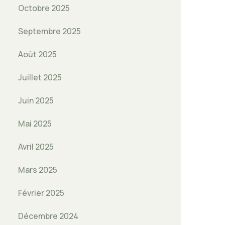
Octobre 2025
Septembre 2025
Août 2025
Juillet 2025
Juin 2025
Mai 2025
Avril 2025
Mars 2025
Février 2025
Décembre 2024