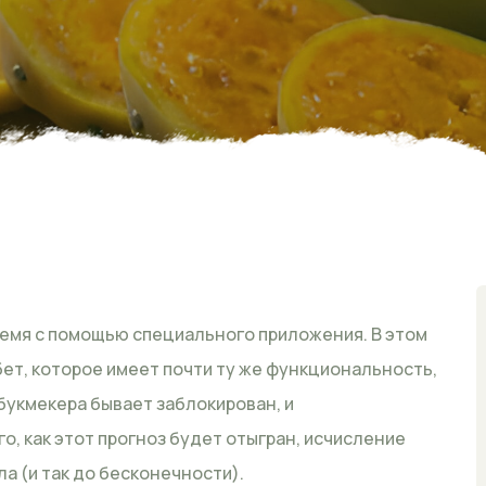
ремя с помощью специального приложения. В этом
ет, которое имеет почти ту же функциональность,
 букмекера бывает заблокирован, и
о, как этот прогноз будет отыгран, исчисление
а (и так до бесконечности).