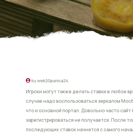
by web20punica24
Игроки могут также делать ставки в любое в
случае надо воспользоваться зеркалом Мосб
что и основной портал. Довольно часто сайт
зарегистрироваться не получается. После тог
последующих ставок начнется с самого начал