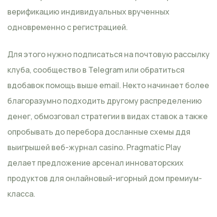
верификацию индивидуальных врученных
одновременно с регистрацией.
Для этого нужно подписаться на почтовую рассылку
клуба, сообщество в Telegram или обратиться
вдобавок помощь выше email. Некто начинает более
благоразумно подходить другому распределению
денег, обмозговал стратегии в видах ставок а также
опробывать до перебора досланные схемы ддя
выигрышей веб-журнал casino. Pragmatic Play
делает предложение арсенал инноваторских
продуктов для онлайновый-игорный дом премиум-
класса.