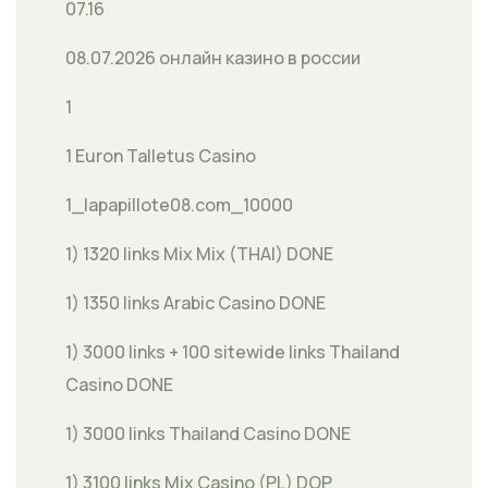
07.16
08.07.2026 онлайн казино в россии
1
1 Euron Talletus Casino
1_lapapillote08.com_10000
1) 1320 links Mix Mix (THAI) DONE
1) 1350 links Arabic Casino DONE
1) 3000 links + 100 sitewide links Thailand
Casino DONE
1) 3000 links Thailand Casino DONE
1) 3100 links Mix Casino (PL) DOP