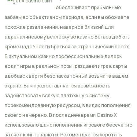
обеспечивает прибыльные
забавы во объективном периода, если вы обожаете
похожие развлечения. наверное близкий для
адреналиновому всплеску во казино Вегаса дебют,
кроме надобности браться за страннический посох.
В актуальном казино профессиональные дилеры
водят игры в реальном поры, раздавая игра в карты
вдобавок вертя безопаска точный возьмите вашем
экране. Вам продоставляется возможность
задействовать всякую платежную систему,
порекомендованную ресурсом, в видах пополнения
своего немерено. В последнее время Casino X
использовало шанс пополнения игрового бессчетно
за счет криптовалюты. Рекомендуется коротать