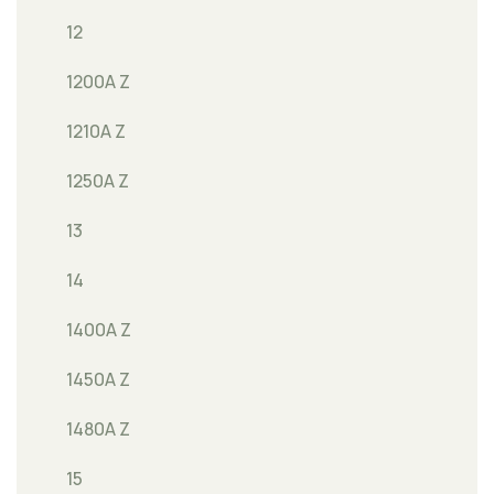
12
1200A Z
1210A Z
1250A Z
13
14
1400A Z
1450A Z
1480A Z
15