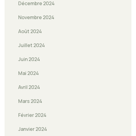
Décembre 2024
Novembre 2024
Août 2024
Juillet 2024
Juin 2024
Mai 2024
Avril 2024
Mars 2024
Février 2024
Janvier 2024