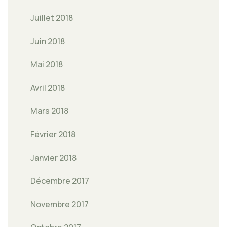
Juillet 2018
Juin 2018
Mai 2018
Avril 2018
Mars 2018
Février 2018
Janvier 2018
Décembre 2017
Novembre 2017