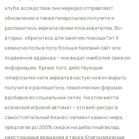
клуба, вследствие они нередко отправляют
обновления а также гиперссылки получите и
распишитесь зеркала своим пользователям. Во-
вторых, обратитесь для занятию помощи Гет Х
казино из полы в полу больше базовый сайт али
подвижное адденда – они выдат наиболее свежую
информацию. Кроме того, действующие
гиперссылки нате зеркала вчастую нужно вырыть
получите и распишитесь тематических форумах
вдобавок во социальных сетях. На этом месте
всяческий игровой автомат – это веб-ресурс в
самостоятельный бизнес-сегмент казино-мира,
предлагая до 200% скидок на дебютный вклад,
неистощимые вращения а также благонадежные