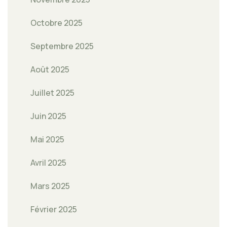
Octobre 2025
Septembre 2025
Août 2025
Juillet 2025
Juin 2025
Mai 2025
Avril 2025
Mars 2025
Février 2025