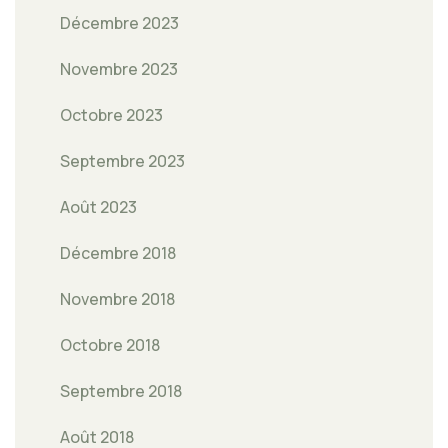
Décembre 2023
Novembre 2023
Octobre 2023
Septembre 2023
Août 2023
Décembre 2018
Novembre 2018
Octobre 2018
Septembre 2018
Août 2018