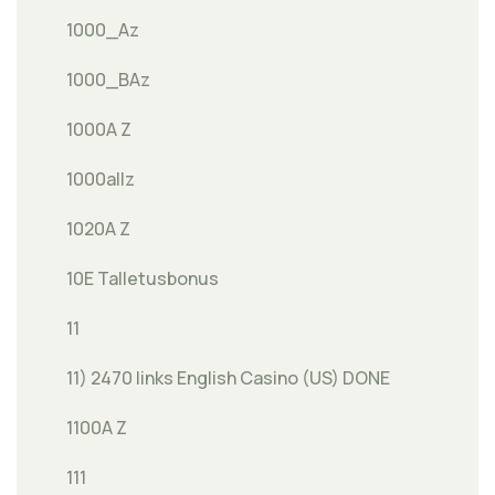
1000_Az
1000_BAz
1000A Z
1000allz
1020A Z
10E Talletusbonus
11
11) 2470 links English Casino (US) DONE
1100A Z
111