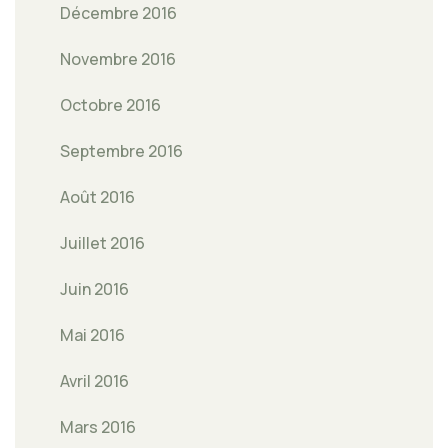
Décembre 2016
Novembre 2016
Octobre 2016
Septembre 2016
Août 2016
Juillet 2016
Juin 2016
Mai 2016
Avril 2016
Mars 2016