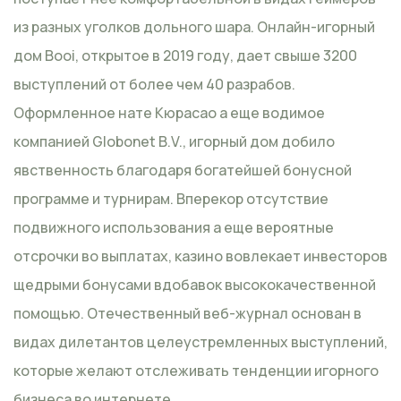
из разных уголков дольного шара. Онлайн-игорный
дом Booi, открытое в 2019 году, дает свыше 3200
выступлений от более чем 40 разрабов.
Оформленное нате Кюрасао а еще водимое
компанией Globonet B.V., игорный дом добило
явственность благодаря богатейшей бонусной
программе и турнирам. Вперекор отсутствие
подвижного использования а еще вероятные
отсрочки во выплатах, казино вовлекает инвесторов
щедрыми бонусами вдобавок высококачественной
помощью. Отечественный веб-журнал основан в
видах дилетантов целеустремленных выступлений,
которые желают отслеживать тенденции игорного
бизнеса во интернете.