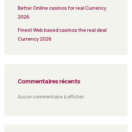
Better Online casinos for real Currency
2026
Finest Web based casinos the real deal
Currency 2026
Commentaires récents
Aucun commentaire à afficher.