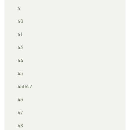
4
40
41
43
44
45
450A Z
46
47
48