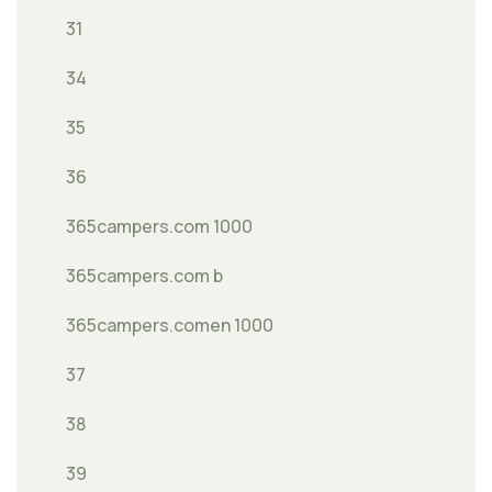
31
34
35
36
365campers.com 1000
365campers.com b
365campers.comen 1000
37
38
39