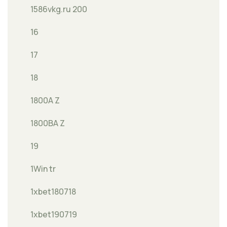
1586vkg.ru 200
16
17
18
1800A Z
1800BA Z
19
1Win tr
1xbet180718
1xbet190719