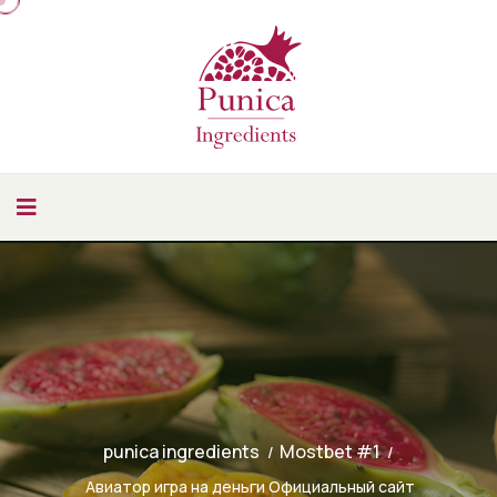
punica ingredients
Mostbet #1
Авиатор игра на деньги Официальный сайт