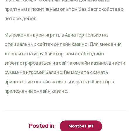
приятным и позитивным опытом без беспокойства о
потере денег.
Мы рекомендуем играть в Авиатор только на
официальных сайтах онлайн казино. Для внесения
депозита на игру Авиатор, вам необходимо
зарегистрироваться на сайте онлайн казино, внести
сумма на игровой баланс. Вы можете скачать
приложение онлайн казино и играть в Авиатор в
приложении онлайн казино.
Posted in
Mostbet #1