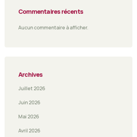
Commentaires récents
Aucun commentaire à afficher.
Archives
Juillet 2026
Juin 2026
Mai 2026
Avril 2026