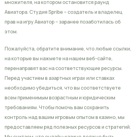
множителя, на котором остановится раунд
Авиатора. Студия Spribe – создатель и владелец
прав на игру Авиатор – заранее позаботилась об
этом.
Пожалуйста, обратите внимание, что любые ссылки,
на которые вы нажмете на нашем веб-сайте,
перенаправят вас на соответствующие ресурсы.
Перед участием в азартных играх или ставках
необходимо убедиться, что вы соответствуете
всем применимым возрастным и юридическим
требованиям. Чтобы помочь вам сохранить
контроль над вашим игровым опытом в казино, мы
предоставляем ряд полезных ресурсов и стратегий.
Мы считаем, что онлайн-казино должно быть