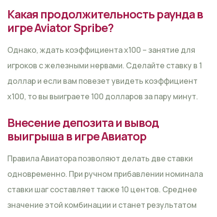
Какая продолжительность раунда в
игре Aviator Spribe?
Однако, ждать коэффициента x100 – занятие для
игроков с железными нервами. Сделайте ставку в 1
доллар и если вам повезет увидеть коэффициент
x100, то вы выиграете 100 долларов за пару минут.
Внесение депозита и вывод
выигрыша в игре Авиатор
Правила Авиатора позволяют делать две ставки
одновременно. При ручном прибавлении номинала
ставки шаг составляет также 10 центов. Среднее
значение этой комбинации и станет результатом