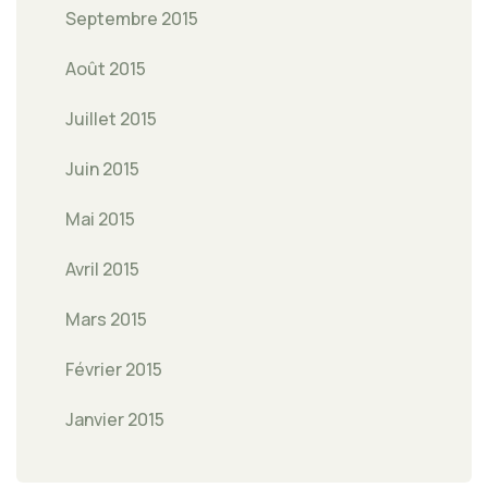
Septembre 2015
Août 2015
Juillet 2015
Juin 2015
Mai 2015
Avril 2015
Mars 2015
Février 2015
Janvier 2015