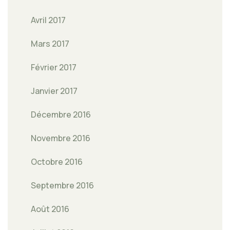
Avril 2017
Mars 2017
Février 2017
Janvier 2017
Décembre 2016
Novembre 2016
Octobre 2016
Septembre 2016
Août 2016