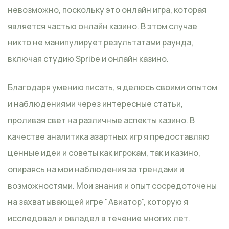
невозможно, поскольку это онлайн игра, которая
является частью онлайн казино. В этом случае
никто не манипулирует результатами раунда,
включая студию Spribe и онлайн казино.
Благодаря умению писать, я делюсь своими опытом
и наблюдениями через интересные статьи,
проливая свет на различные аспекты казино. В
качестве аналитика азартных игр я предоставляю
ценные идеи и советы как игрокам, так и казино,
опираясь на мои наблюдения за трендами и
возможностями. Мои знания и опыт сосредоточены
на захватывающей игре "Авиатор", которую я
исследовал и овладел в течение многих лет.