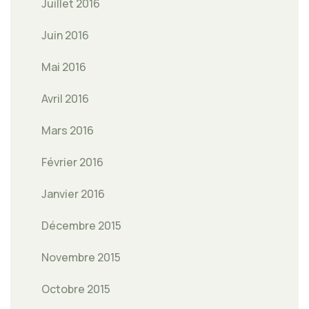
Juillet 2016
Juin 2016
Mai 2016
Avril 2016
Mars 2016
Février 2016
Janvier 2016
Décembre 2015
Novembre 2015
Octobre 2015