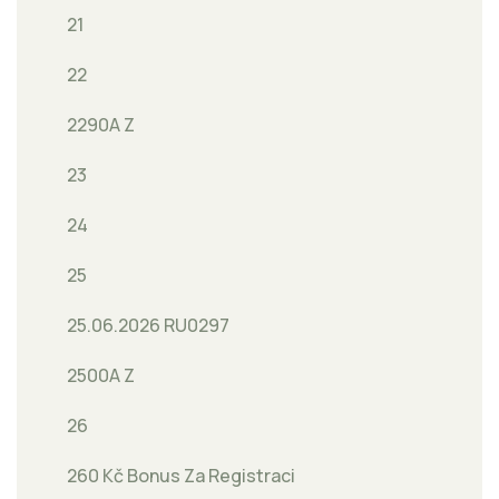
21
22
2290A Z
23
24
25
25.06.2026 RU0297
2500A Z
26
260 Kč Bonus Za Registraci