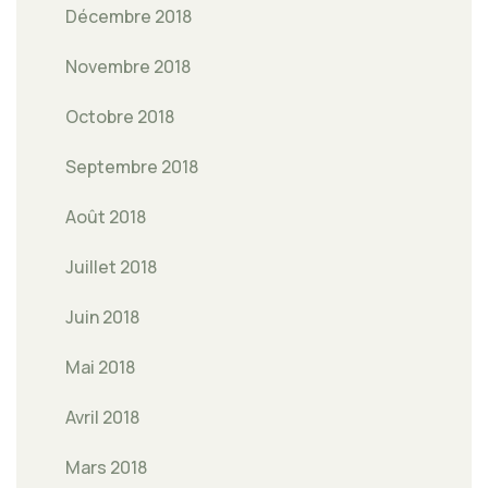
Décembre 2018
Novembre 2018
Octobre 2018
Septembre 2018
Août 2018
Juillet 2018
Juin 2018
Mai 2018
Avril 2018
Mars 2018