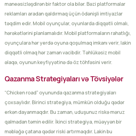
maneəsizləşdirən bir faktor ola bilər. Bəzi platformalar
reklamları aradan qaldırmaq üçün ödənişli imtiyazlar
təqdim edir. Mobil oyunçular, oyunlarda diqqətli olmalı,
hərəkətlərini planlamalıdır. Mobil platformaların rahatlığı,
oyunçulara hər yerdə oyuna qoşulmaq imkanı verir, lakin
diqqətli olmaq hər zaman vacibdir. Təhlükəsiz mobil
əlaqə, oyunun keyfiyyətinə də öz töhfəsini verir.
Qazanma Strategiyaları və Tövsiyələr
“Chicken road” oyununda qazanma strategiyaları
çoxsaylıdır. Birinci strategiya, mümkün olduğu qədər
erkən dayanmaqdır. Bu zaman, uduşunuz riskə məruz
qalmadan təmin edilir. İkinci strategiya, müəyyən bir
məbləğə çatana qədər riski artırmaqdır. Lakin bu