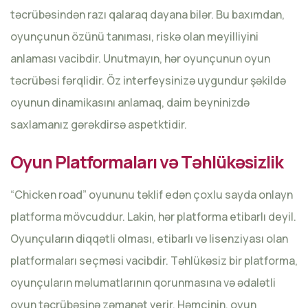
təcrübəsindən razı qalaraq dayana bilər. Bu baxımdan,
oyunçunun özünü tanıması, riskə olan meyilliyini
anlaması vacibdir. Unutmayın, hər oyunçunun oyun
təcrübəsi fərqlidir. Öz interfeysinizə uygundur şəkildə
oyunun dinamikasını anlamaq, daim beyninizdə
saxlamanız gərəkdirsə aspetktidir.
Oyun Platformaları və Təhlükəsizlik
“Chicken road” oyununu təklif edən çoxlu sayda onlayn
platforma mövcuddur. Lakin, hər platforma etibarlı deyil.
Oyunçuların diqqətli olması, etibarlı və lisenziyası olan
platformaları seçməsi vacibdir. Təhlükəsiz bir platforma,
oyunçuların məlumatlarının qorunmasına və ədalətli
oyun təcrübəsinə zəmanət verir. Həmçinin, oyun