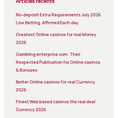
Articles récents
No-deposit Extra Requirements July 2026
Low Betting, Affirmed Each day
Greatest Online casinos for real Money
2026
Gambling enterprise com: Their
Respected Publication for Online casinos
& Bonuses
Better Online casinos for real Currency
2026
Finest Web based casinos the real deal
Currency 2026