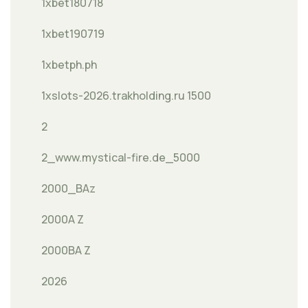
1xbet180718
1xbet190719
1xbetph.ph
1xslots-2026.trakholding.ru 1500
2
2_www.mystical-fire.de_5000
2000_BAz
2000A Z
2000BA Z
2026