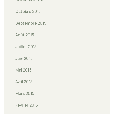
Octobre 2015
Septembre 2015
Août 2015
Juillet 2015
Juin 2015
Mai 2015
Avril 2015
Mars 2015
Février 2015