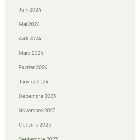
Juin 2024
Mai 2024
Avril 2024
Mars 2024
Février 2024
Janvier 2024
Décembre 2023
Novembre 2023
Octobre 2023
Septembre 2023