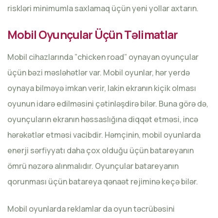
riskləri minimumla saxlamaq üçün yeni yollar axtarın.
Mobil Oyunçular Üçün Təlimatlar
Mobil cihazlarında ”chicken road” oynayan oyunçular
üçün bəzi məsləhətlər var. Mobil oyunlar, hər yerdə
oynaya bilməyə imkan verir, lakin ekranın kiçik olması
oyunun idarə edilməsini çətinləşdirə bilər. Buna görə də,
oyunçuların ekranın həssaslığına diqqət etməsi, incə
hərəkətlər etməsi vacibdir. Həmçinin, mobil oyunlarda
enerji sərfiyyatı daha çox olduğu üçün batareyanın
ömrü nəzərə alınmalıdır. Oyunçular batareyanın
qorunması üçün batareya qənaət rejiminə keçə bilər.
Mobil oyunlarda reklamlar da oyun təcrübəsini