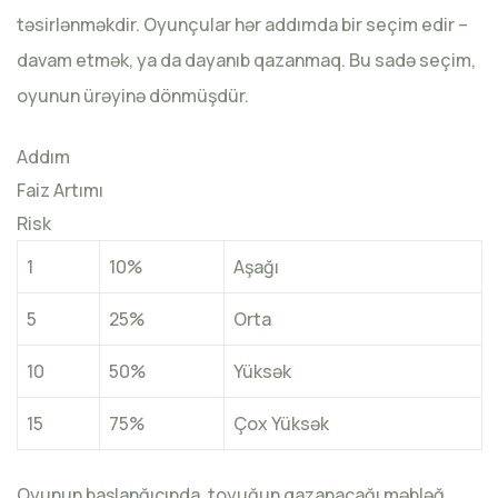
təsirlənməkdir. Oyunçular hər addımda bir seçim edir –
davam etmək, ya da dayanıb qazanmaq. Bu sadə seçim,
oyunun ürəyinə dönmüşdür.
Addım
Faiz Artımı
Risk
1
10%
Aşağı
5
25%
Orta
10
50%
Yüksək
15
75%
Çox Yüksək
Oyunun başlanğıcında, toyuğun qazanacağı məbləğ