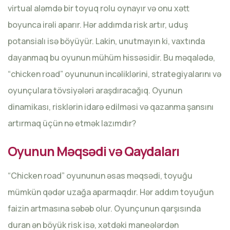
virtual aləmdə bir toyuq rolu oynayır və onu xətt
boyunca irəli aparır. Hər addımda risk artır, uduş
potansialı isə böyüyür. Lakin, unutmayın ki, vaxtında
dayanmaq bu oyunun mühüm hissəsidir. Bu məqalədə,
“chicken road” oyununun incəliklərini, strategiyalarını və
oyunçulara tövsiyələri araşdıracağıq. Oyunun
dinamikası, risklərin idarə edilməsi və qazanma şansını
artırmaq üçün nə etmək lazımdır?
Oyunun Məqsədi və Qaydaları
“Chicken road” oyununun əsas məqsədi, toyuğu
mümkün qədər uzağa aparmaqdır. Hər addım toyuğun
faizin artmasına səbəb olur. Oyunçunun qarşısında
duran ən böyük risk isə, xətdəki maneələrdən