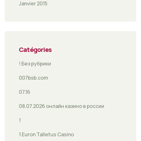
Janvier 2015
Catégories
! Без рубрики
007bsb.com
07.16
08.07.2026 онлайн казино в россии
1
1 Euron Talletus Casino