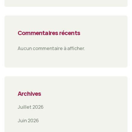
Commentaires récents
Aucun commentaire à afficher.
Archives
Juillet 2026
Juin 2026