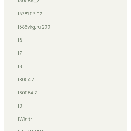
1500BA_Z
15381 03.02
1586vkg.ru 200
16
17
18
1800A Z
1800BA Z
19
1Win tr