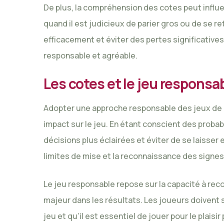
De plus, la compréhension des cotes peut influ
quand il est judicieux de parier gros ou de se re
efficacement et éviter des pertes significatives
responsable et agréable.
Les cotes et le jeu responsa
Adopter une approche responsable des jeux de 
impact sur le jeu. En étant conscient des proba
décisions plus éclairées et éviter de se laisser 
limites de mise et la reconnaissance des signe
Le jeu responsable repose sur la capacité à reco
majeur dans les résultats. Les joueurs doivent s
jeu et qu’il est essentiel de jouer pour le plaisir