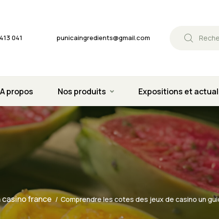
 413 041
punicaingredients@gmail.com
A propos
Nos produits
Expositions et actual
 casino france
Comprendre les cotes des jeux de casino un guid