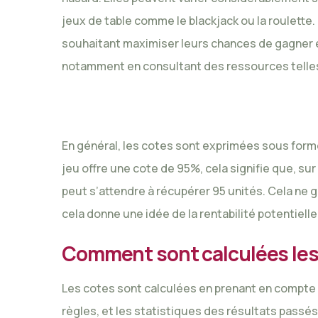
jeux de table comme le blackjack ou la roulette
souhaitant maximiser leurs chances de gagner e
notamment en consultant des ressources tell
En général, les cotes sont exprimées sous form
jeu offre une cote de 95%, cela signifie que, su
peut s’attendre à récupérer 95 unités. Cela ne 
cela donne une idée de la rentabilité potentielle
Comment sont calculées les
Les cotes sont calculées en prenant en compte 
règles, et les statistiques des résultats passé