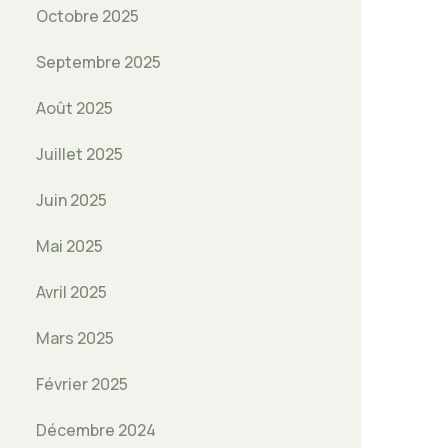
Octobre 2025
Septembre 2025
Août 2025
Juillet 2025
Juin 2025
Mai 2025
Avril 2025
Mars 2025
Février 2025
Décembre 2024