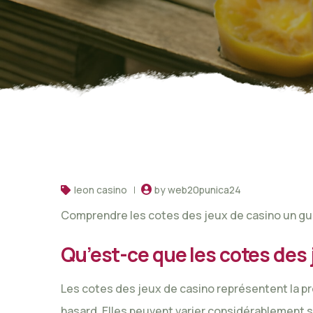
leon casino
by web20punica24
Comprendre les cotes des jeux de casino un gui
Qu’est-ce que les cotes des 
Les cotes des jeux de casino représentent la p
hasard. Elles peuvent varier considérablement s