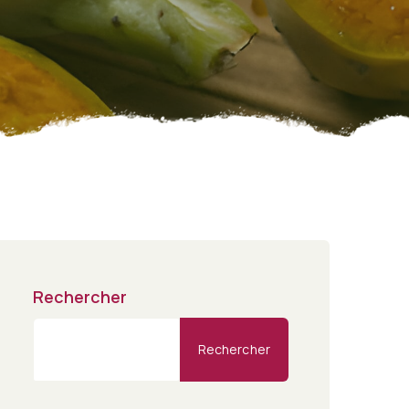
Rechercher
Rechercher