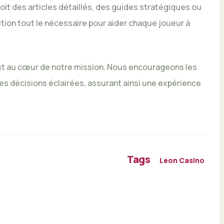
it des articles détaillés, des guides stratégiques ou
tion tout le nécessaire pour aider chaque joueur à
st au cœur de notre mission. Nous encourageons les
des décisions éclairées, assurant ainsi une expérience
Tags
Leon Casino