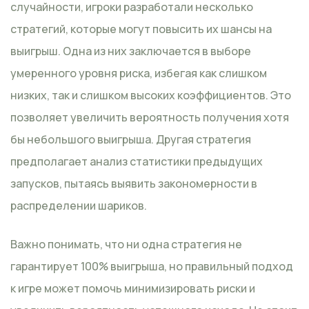
случайности, игроки разработали несколько
стратегий, которые могут повысить их шансы на
выигрыш. Одна из них заключается в выборе
умеренного уровня риска, избегая как слишком
низких, так и слишком высоких коэффициентов. Это
позволяет увеличить вероятность получения хотя
бы небольшого выигрыша. Другая стратегия
предполагает анализ статистики предыдущих
запусков, пытаясь выявить закономерности в
распределении шариков.
Важно понимать, что ни одна стратегия не
гарантирует 100% выигрыша, но правильный подход
к игре может помочь минимизировать риски и