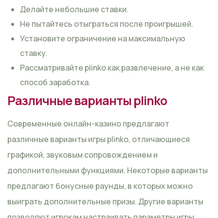
Делайте небольшие ставки.
Не пытайтесь отыграться после проигрышей.
Установите ограничение на максимальную
ставку.
Рассматривайте plinko как развлечение, а не как
способ заработка.
Различные варианты plinko
Современные онлайн-казино предлагают
различные варианты игры plinko, отличающиеся
графикой, звуковым сопровождением и
дополнительными функциями. Некоторые варианты
предлагают бонусные раунды, в которых можно
выиграть дополнительные призы. Другие варианты
позволяют игрокам настраивать параметры игры,