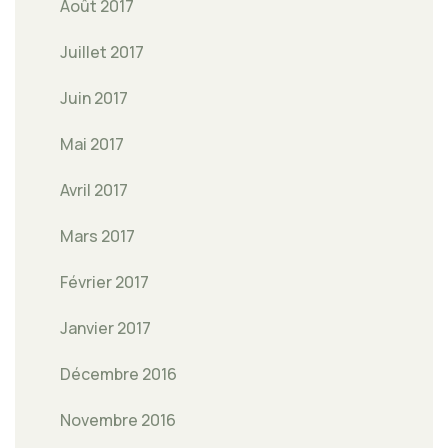
Août 2017
Juillet 2017
Juin 2017
Mai 2017
Avril 2017
Mars 2017
Février 2017
Janvier 2017
Décembre 2016
Novembre 2016