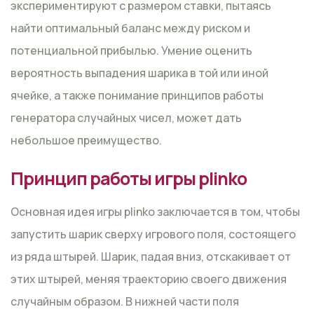
экспериментируют с размером ставки, пытаясь
найти оптимальный баланс между риском и
потенциальной прибылью. Умение оценить
вероятность выпадения шарика в той или иной
ячейке, а также понимание принципов работы
генератора случайных чисел, может дать
небольшое преимущество.
Принцип работы игры plinko
Основная идея игры plinko заключается в том, чтобы
запустить шарик сверху игрового поля, состоящего
из ряда штырей. Шарик, падая вниз, отскакивает от
этих штырей, меняя траекторию своего движения
случайным образом. В нижней части поля