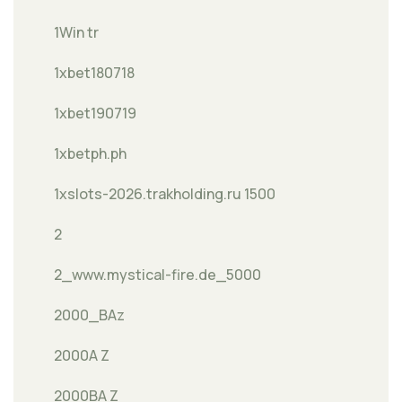
1Win tr
1xbet180718
1xbet190719
1xbetph.ph
1xslots-2026.trakholding.ru 1500
2
2_www.mystical-fire.de_5000
2000_BAz
2000A Z
2000BA Z