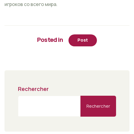
игроков со всего мира.
Posted in
Post
Rechercher
Rechercher