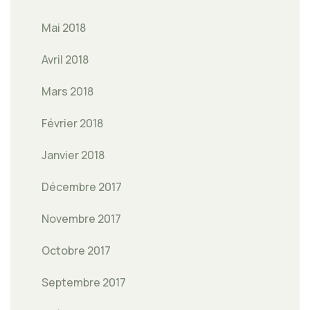
Mai 2018
Avril 2018
Mars 2018
Février 2018
Janvier 2018
Décembre 2017
Novembre 2017
Octobre 2017
Septembre 2017