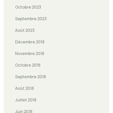
Octobre 2023
Septembre 2023
Août 2023
Décembre 2018
Novembre 2018
Octobre 2018
Septembre 2018
Août 2018
Juillet 2018
Juin 2018