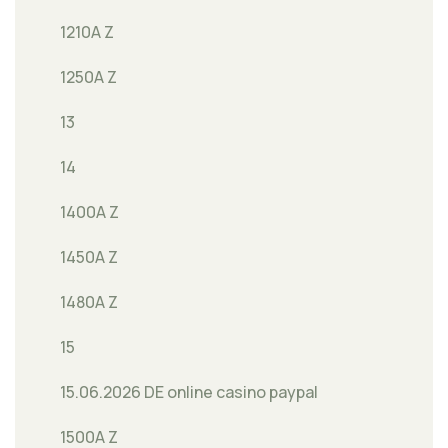
1210A Z
1250A Z
13
14
1400A Z
1450A Z
1480A Z
15
15.06.2026 DE online casino paypal
1500A Z