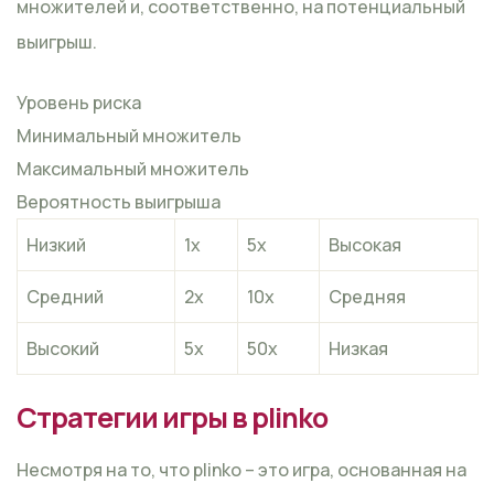
множителей и, соответственно, на потенциальный
выигрыш.
Уровень риска
Минимальный множитель
Максимальный множитель
Вероятность выигрыша
Низкий
1x
5x
Высокая
Средний
2x
10x
Средняя
Высокий
5x
50x
Низкая
Стратегии игры в plinko
Несмотря на то, что plinko – это игра, основанная на