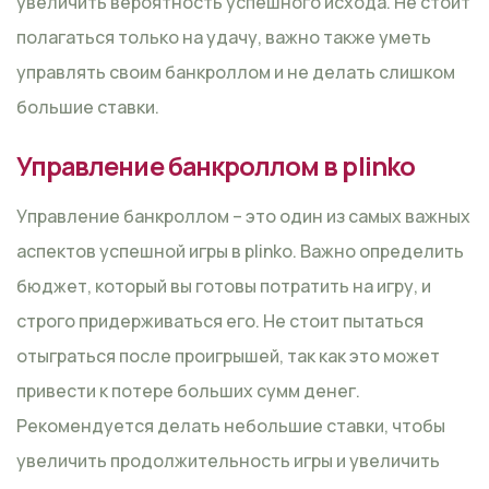
увеличить вероятность успешного исхода. Не стоит
полагаться только на удачу, важно также уметь
управлять своим банкроллом и не делать слишком
большие ставки.
Управление банкроллом в plinko
Управление банкроллом – это один из самых важных
аспектов успешной игры в plinko. Важно определить
бюджет, который вы готовы потратить на игру, и
строго придерживаться его. Не стоит пытаться
отыграться после проигрышей, так как это может
привести к потере больших сумм денег.
Рекомендуется делать небольшие ставки, чтобы
увеличить продолжительность игры и увеличить