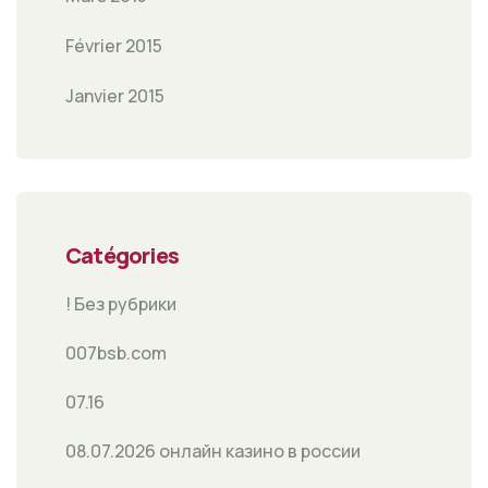
Février 2015
Janvier 2015
Catégories
! Без рубрики
007bsb.com
07.16
08.07.2026 онлайн казино в россии