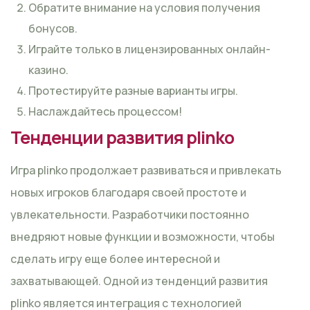
Обратите внимание на условия получения
бонусов.
Играйте только в лицензированных онлайн-
казино.
Протестируйте разные варианты игры.
Наслаждайтесь процессом!
Тенденции развития plinko
Игра plinko продолжает развиваться и привлекать
новых игроков благодаря своей простоте и
увлекательности. Разработчики постоянно
внедряют новые функции и возможности, чтобы
сделать игру еще более интересной и
захватывающей. Одной из тенденций развития
plinko является интеграция с технологией