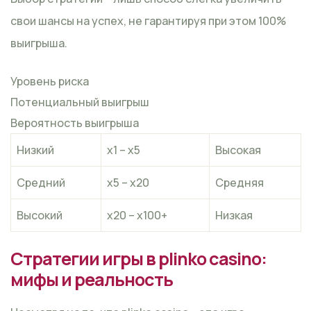
свои шансы на успех, не гарантируя при этом 100%
выигрыша.
Уровень риска
Потенциальный выигрыш
Вероятность выигрыша
Низкий
x1 – x5
Высокая
Средний
x5 – x20
Средняя
Высокий
x20 – x100+
Низкая
Стратегии игры в plinko casino:
мифы и реальность