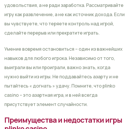
удовольствия, а не ради заработка. Рассматривайте
игру как развлечение, а не как источник дохода. Если
вы чувствуете, что теряете контроль над игрой,
сделайте перерыв или прекратите играть.
Умение вовремя остановиться – один из важнейших
навыков для любого игрока. Независимо от того,
выиграли вы или проиграли, важно знать, когда
нужно выйти из игры. Не поддавайтесь азарту и не
пытайтесь « догнать » удачу. Помните, что plinko
casino – это азартная игра, и в ней всегда
присутствует элемент случайности.
Преимущества и недостатки игры
plinko casino