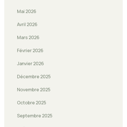
Mai 2026
Avril 2026
Mars 2026
Février 2026
Janvier 2026
Décembre 2025
Novembre 2025
Octobre 2025
Septembre 2025