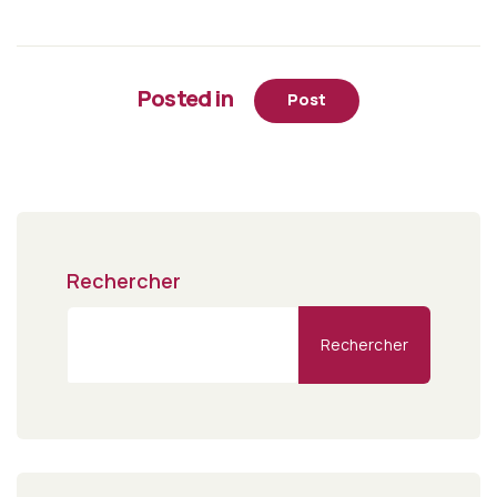
Posted in
Post
Rechercher
Rechercher