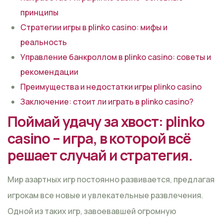
принципы
Стратегии игры в plinko casino: мифы и
реальность
Управление банкроллом в plinko casino: советы и
рекомендации
Преимущества и недостатки игры plinko casino
Заключение: стоит ли играть в plinko casino?
Поймай удачу за хвост: plinko
casino – игра, в которой всё
решает случай и стратегия.
Мир азартных игр постоянно развивается, предлагая
игрокам все новые и увлекательные развлечения.
Одной из таких игр, завоевавшей огромную