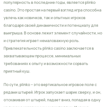
популярность в последние годы, является plinko
casino. Это простая на первый взгляд игра способна
увлечь как новичков, так и опытных игроков
благодаря своей динамичности и потенциалу для
выигрыша. В основе лежит элемент случайности, но
и стратегия играет немаловажную роль.
Привлекательность plinko casino заключается в
захватывающем процессе, минимальных
требованиях к опыту и возможности сорвать
приятный куш.
По сути, plinko – это вертикальное игровое поле с
рядами штырей. Игрок запускает шарик сверху, и он,
отскакивая от штырей, падает вниз, попадая в одну