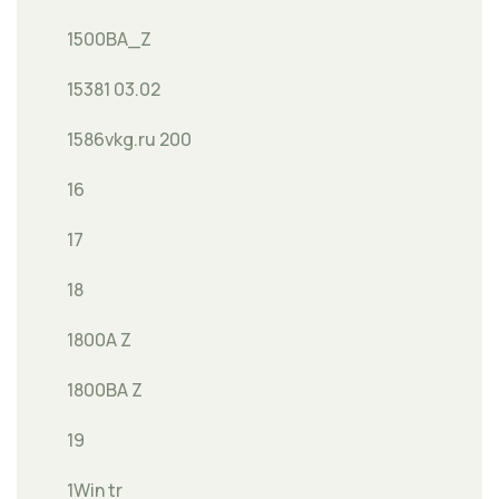
1500BA_Z
15381 03.02
1586vkg.ru 200
16
17
18
1800A Z
1800BA Z
19
1Win tr