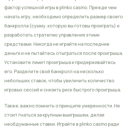
фактор успешной игры в plinko casino. Прежде чем
начать игру, необходимо определить размер своего
банкролла (сумму, которую вы готовы проиграть) и
разработать стратегию управления этими
средствами. Никогда не играйте на последние
деньги и не пытайтесь отыграться после проигрыша.
Установите лимит проигрыша и придерживайтесь
его. Разделите свой банкролл на несколько
небольших ставок, чтобы увеличить количество
игровых сессий и снизить риск быстрого проигрыша.
Также, важно помнить о принципе умеренности. Не
стоит гнаться за крупным выигрышем, делая
необдуманные ставки. Играйте в plinko casino ради