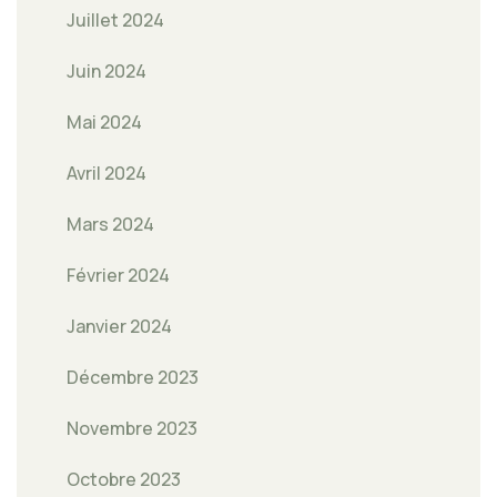
Juillet 2024
Juin 2024
Mai 2024
Avril 2024
Mars 2024
Février 2024
Janvier 2024
Décembre 2023
Novembre 2023
Octobre 2023