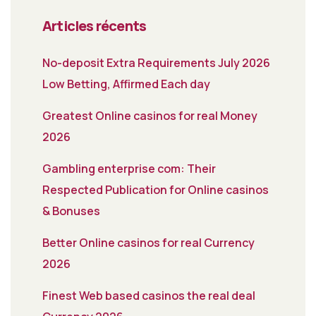
Articles récents
No-deposit Extra Requirements July 2026
Low Betting, Affirmed Each day
Greatest Online casinos for real Money
2026
Gambling enterprise com: Their
Respected Publication for Online casinos
& Bonuses
Better Online casinos for real Currency
2026
Finest Web based casinos the real deal