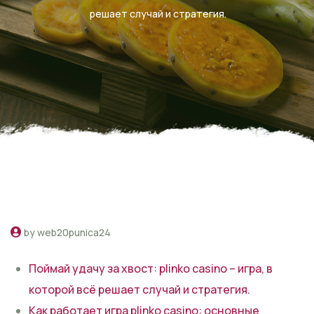
решает случай и стратегия.
by web20punica24
Поймай удачу за хвост: plinko casino – игра, в
которой всё решает случай и стратегия.
Как работает игра plinko casino: основные