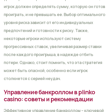
игрок должен определять сумму, которую он готов
проиграть, и не превышать ее. Выбор оптимального
уровня риска зависит от его индивидуальных
предпочтений и готовности к риску. Также,
некоторые игроки используют систему
прогрессивных ставок, увеличивая размер ставки
после каждого проигрыша, в надежде отбить
потери. Однако, стоит помнить, что эта стратегия
может быть опасной, особенно если игрок
столкнется с серией неудач.
Управление банкроллом в plinko
casino: советы и рекомендации
Эффективное управление банкроллом – ключевой