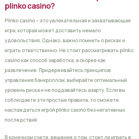
plinko casino?
Plinko casino – это увлекательная и захватывающая
игра, которая может доставить немало
удовольствия. Однако, важно помнить о рисках и
играть ответственно. Не стоит рассматривать plinko
casino как способ заработка, а скорее как
развлечение. Придерживайтесь принципов
управления банкроллом, выбирайте оптимальный
уровень риска и не поддавайтесь азарту. Если вы
соблюдаете эти простые правила, то сможете
наслаждаться игрой plinko casino без негативных
последствий.
В конечном счете, решение о том, стоит ли играть в