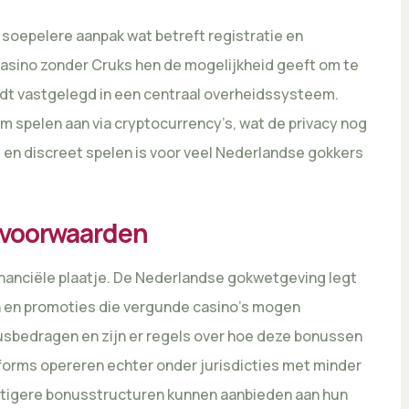
 soepelere aanpak wat betreft registratie en
t casino zonder Cruks hen de mogelijkheid geeft om te
rdt vastgelegd in een centraal overheidssysteem.
m spelen aan via cryptocurrency’s, wat de privacy nog
 en discreet spelen is voor veel Nederlandse gokkers
 voorwaarden
financiële plaatje. De Nederlandse gokwetgeving legt
 en promoties die vergunde casino’s mogen
sbedragen en zijn er regels over hoe deze bonussen
orms opereren echter onder jurisdicties met minder
stigere bonusstructuren kunnen aanbieden aan hun