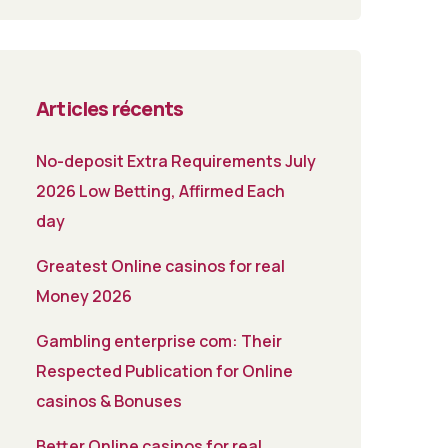
Articles récents
No-deposit Extra Requirements July
2026 Low Betting, Affirmed Each
day
Greatest Online casinos for real
Money 2026
Gambling enterprise com: Their
Respected Publication for Online
casinos & Bonuses
Better Online casinos for real