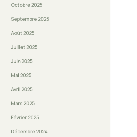
Octobre 2025
Septembre 2025
Août 2025
Juillet 2025
Juin 2025
Mai 2025
Avril 2025
Mars 2025
Février 2025
Décembre 2024