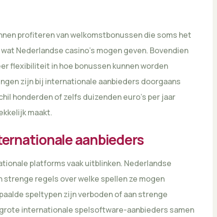
unnen profiteren van welkomstbonussen die soms het
n wat Nederlandse casino’s mogen geven. Bovendien
eer flexibiliteit in hoe bonussen kunnen worden
ngen zijn bij internationale aanbieders doorgaans
chil honderden of zelfs duizenden euro’s per jaar
ekkelijk maakt.
nternationale aanbieders
ationale platforms vaak uitblinken. Nederlandse
n strenge regels over welke spellen ze mogen
aalde speltypen zijn verboden of aan strenge
 grote internationale spelsoftware-aanbieders samen