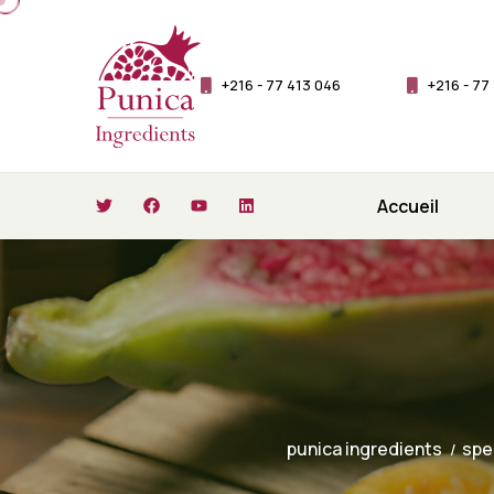
+216 - 77 413 046
+216 - 77
Accueil
punica ingredients
spe