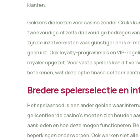
klanten.
Gokkers die kiezen voor casino zonder Cruks k
tweevoudige of zelfs drievoudige bedragen va
zijn de inzetvereisten vaak gunstiger en is er m
gebruikt. Ook loyalty-programma’s en VIP-regeli
royaler opgezet. Voor vaste spelers kan dit vers
betekenen, wat deze optie financieel zeer aantr
Bredere spelerselectie en i
Het spelaanbod is een ander gebied waar intern
gelicentieerde casino’s moeten zich houden aa
aanbieden en hoe deze mogen functioneren. Bep
beperkingen onderworpen. Ook werken niet alle