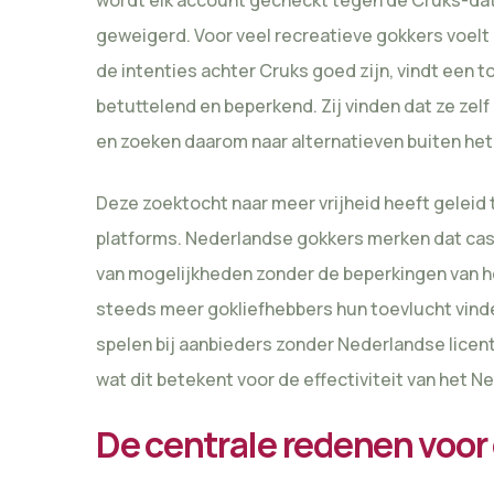
geweigerd. Voor veel recreatieve gokkers voelt 
de intenties achter Cruks goed zijn, vindt een
betuttelend en beperkend. Zij vinden dat ze ze
en zoeken daarom naar alternatieven buiten he
Deze zoektocht naar meer vrijheid heeft geleid 
platforms. Nederlandse gokkers merken dat cas
van mogelijkheden zonder de beperkingen van he
steeds meer gokliefhebbers hun toevlucht vinden
spelen bij aanbieders zonder Nederlandse licentie
wat dit betekent voor de effectiviteit van het 
De centrale redenen voor 