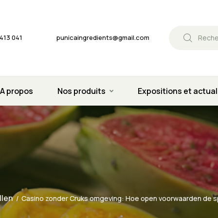
 413 041
punicaingredients@gmail.com
A propos
Nos produits
Expositions et actual
llen
Casino zonder Cruks omgeving: Hoe open voorwaarden de sp