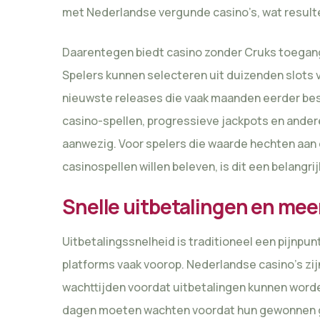
met Nederlandse vergunde casino’s, wat resulte
Daarentegen biedt casino zonder Cruks toegang 
Spelers kunnen selecteren uit duizenden slots va
nieuwste releases die vaak maanden eerder besc
casino-spellen, progressieve jackpots en andere
aanwezig. Voor spelers die waarde hechten aan d
casinospellen willen beleven, is dit een belangri
Snelle uitbetalingen en me
Uitbetalingssnelheid is traditioneel een pijnpunt
platforms vaak voorop. Nederlandse casino’s zi
wachttijden voordat uitbetalingen kunnen worde
dagen moeten wachten voordat hun gewonnen ge