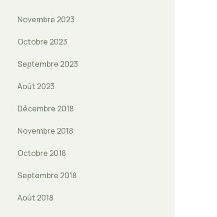
Novembre 2023
Octobre 2023
Septembre 2023
Août 2023
Décembre 2018
Novembre 2018
Octobre 2018
Septembre 2018
Août 2018