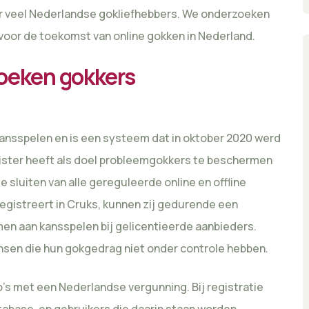
or veel Nederlandse gokliefhebbers. We onderzoeken
 voor de toekomst van online gokken in Nederland.
zoeken gokkers
Kansspelen en is een systeem dat in oktober 2020 werd
gister heeft als doel probleemgokkers te beschermen
e sluiten van alle gereguleerde online en offline
egistreert in Cruks, kunnen zij gedurende een
n aan kansspelen bij gelicentieerde aanbieders.
nsen die hun gokgedrag niet onder controle hebben.
’s met een Nederlandse vergunning. Bij registratie
abase, en gebruikers die daarin staan worden