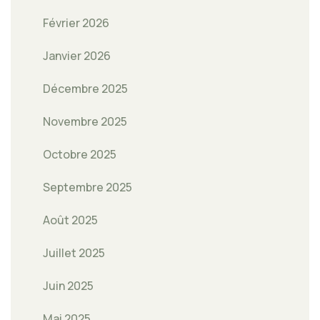
Février 2026
Janvier 2026
Décembre 2025
Novembre 2025
Octobre 2025
Septembre 2025
Août 2025
Juillet 2025
Juin 2025
Mai 2025