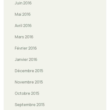
Juin 2016
Mai 2016
Avril 2016
Mars 2016
Février 2016
Janvier 2016
Décembre 2015
Novembre 2015
Octobre 2015
Septembre 2015