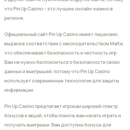
что Pin Up Casino – это лучшее онлайн-казино в
регионе.
Официальный сайт Pin Up Casino имеет лицензию,
выдана в соответствии с законодательством Malta,
что обеспечивает безопасность и честность игр.
Вам не нужно беспокоиться о безопасности своих
данных и выигрышей, потому что Pin Up Casino
использует современные технологии для защиты
информации.
Pin Up Casino предлагает игрокам широкий спектр
бонусов и акций, чтобы помочь вам начать играть и
получать выигрыши. Вам доступны бонусы для