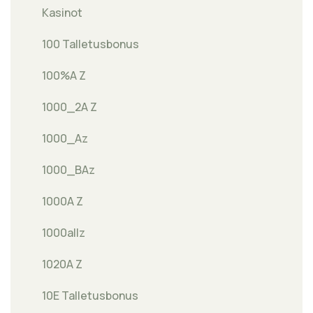
Kasinot
100 Talletusbonus
100%A Z
1000_2A Z
1000_Az
1000_BAz
1000A Z
1000allz
1020A Z
10E Talletusbonus