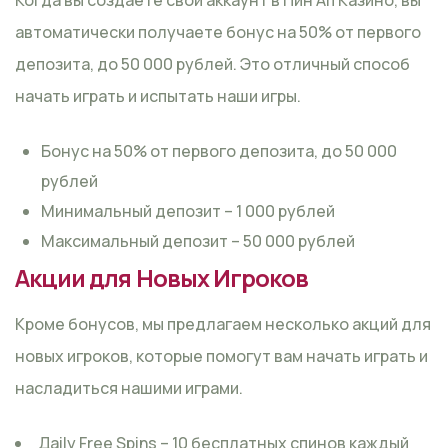
автоматически получаете бонус на 50% от первого
депозита, до 50 000 рублей. Это отличный способ
начать играть и испытать наши игры.
Бонус на 50% от первого депозита, до 50 000
рублей
Минимальный депозит – 1 000 рублей
Максимальный депозит – 50 000 рублей
Акции для Новых Игроков
Кроме бонусов, мы предлагаем несколько акций для
новых игроков, которые помогут вам начать играть и
насладиться нашими играми.
Дaily Free Spins – 10 бесплатных спинов каждый