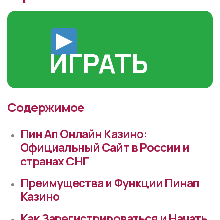
ИГРАТЬ
Содержимое
Пин Ап Онлайн Казино:
Официальный Сайт в России и
странах СНГ
Преимущества и Функции Пинап
Казино
Как Зарегистрироваться и Начать