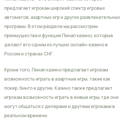
предлагает игрокам широкий спектр игровых
автоматов, азартных игр и других развлекательных
программ. В этом разделе мы рассмотрим
преимущества и функции Пинап казино, которые
делают его одним из лучших онлайн-казино в
России и странах СНГ.
Кроме того, Пинап казино предлагает игрокам
возможность играть в азартные игры, такие как
покер, бинго и другие. Казино также предлагает
игрокам возможность играть в живые игры, где они
могут общаться с дилерами и другими игроками в
реальном времени.