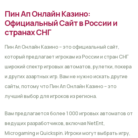
Пин Ап Онлайн Казино:
Официальный Сайт в России и
странах СНГ
Пин Ап Онлайн Казино – это официальный сайт,
который предлагает игрокам из России и стран СНГ
широкий спектр игровых автоматов, рулетки, покера
и других азартных игр. Вам не нужно искать другие
сайты, потому что Пин Ап Онлайн Казино – это
лучший выбор для игроков из региона.
Вам предлагается более 1 000 игровых автоматов от
ведущих разработчиков, включая NetEnt,
Microgaming и Quickspin. Игроки могут выбрать игру,