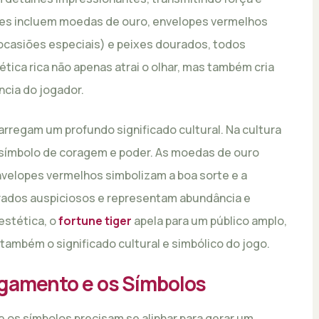
ntes incluem moedas de ouro, envelopes vermelhos
ocasiões especiais) e peixes dourados, todos
ética rica não apenas atrai o olhar, mas também cria
ncia do jogador.
arregam um profundo significado cultural. Na cultura
m símbolo de coragem e poder. As moedas de ouro
nvelopes vermelhos simbolizam a boa sorte e a
rados auspiciosos e representam abundância e
estética, o
fortune tiger
apela para um público amplo,
também o significado cultural e simbólico do jogo.
gamento e os Símbolos
 os símbolos precisam se alinhar para gerar um