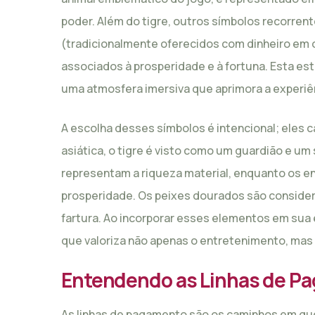
poder. Além do tigre, outros símbolos recorre
(tradicionalmente oferecidos com dinheiro em 
associados à prosperidade e à fortuna. Esta est
uma atmosfera imersiva que aprimora a experiê
A escolha desses símbolos é intencional; eles c
asiática, o tigre é visto como um guardião e u
representam a riqueza material, enquanto os e
prosperidade. Os peixes dourados são conside
fartura. Ao incorporar esses elementos em sua 
que valoriza não apenas o entretenimento, mas 
Entendendo as Linhas de Pa
As linhas de pagamento são os caminhos em que