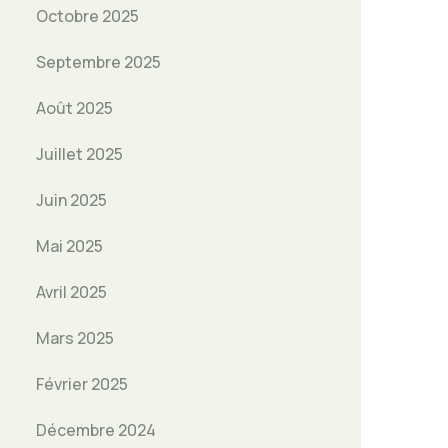
Octobre 2025
Septembre 2025
Août 2025
Juillet 2025
Juin 2025
Mai 2025
Avril 2025
Mars 2025
Février 2025
Décembre 2024