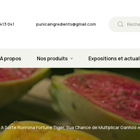
 413 041
punicaingredients@gmail.com
A propos
Nos produits
Expositions et actual
A Sorte Ronrona Fortune Tiger, Sua Chance de Multiplicar Ganhos e