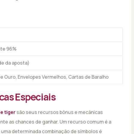
te 96%
de da aposta)
e Ouro, Envelopes Vermelhos, Cartas de Baralho
cas Especiais
e tiger
são seus recursos bônus e mecânicas
ente as chances de ganhar. Um recurso comum é a
do uma determinada combinação de símbolos é