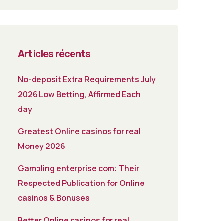
Articles récents
No-deposit Extra Requirements July
2026 Low Betting, Affirmed Each
day
Greatest Online casinos for real
Money 2026
Gambling enterprise com: Their
Respected Publication for Online
casinos & Bonuses
Better Online casinos for real