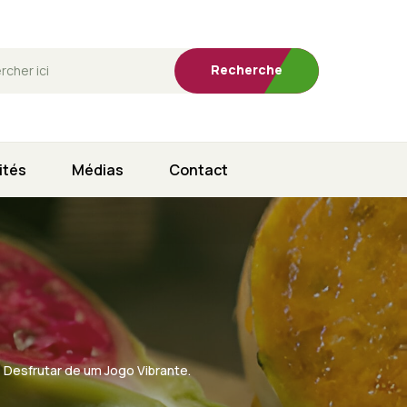
Recherche
ités
Médias
Contact
 Desfrutar de um Jogo Vibrante.