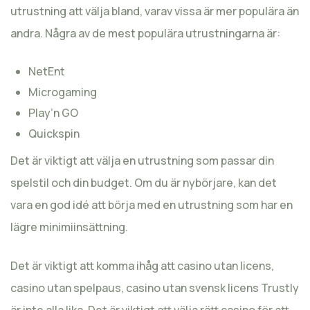
utrustning att välja bland, varav vissa är mer populära än
andra. Några av de mest populära utrustningarna är:
NetEnt
Microgaming
Play’n GO
Quickspin
Det är viktigt att välja en utrustning som passar din
spelstil och din budget. Om du är nybörjare, kan det
vara en god idé att börja med en utrustning som har en
lägre minimiinsättning.
Det är viktigt att komma ihåg att casino utan licens,
casino utan spelpaus, casino utan svensk licens Trustly
är inte alla lika. Det är viktigt att välja rätt casino för att