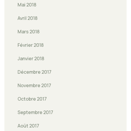
Mai 2018
Avril 2018
Mars 2018
Février 2018
Janvier 2018
Décembre 2017
Novembre 2017
Octobre 2017
Septembre 2017
Août 2017