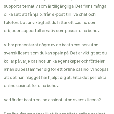
supportalternativ som är tillgängliga. Det finns många
olika sätt att få hjälp, från e-post till live chat och
telefon. Det är viktigt att du hittar ett casino som
erbjuder supportalternativ som passar dina behov.
Vi har presenterat några av de bästa casinon utan
svensk licens som du kan spela på. Det är viktigt att du
kollar på varje casinos unika egenskaper och fördelar
innan du bestämmer dig för ett online casino. Vi hoppas
att det här inlägget har hjälpt dig att hitta det perfekta
online casinot för dina behov.
Vad är det bästa online casinot utan svensk licens?
Det är svårt att säga vilket är det bästa online casinot