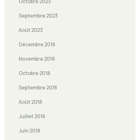
Octobre 2023
Septembre 2023
Août 2023
Décembre 2018
Novembre 2018
Octobre 2018
Septembre 2018
Août 2018
Juillet 2018
Juin 2018