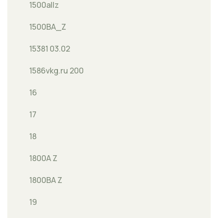
1500allz
1500BA_Z
15381 03.02
1586vkg.ru 200
16
17
18
1800A Z
1800BA Z
19