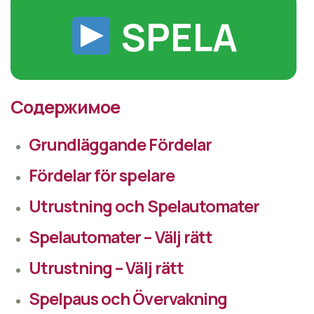
SPELA
Содержимое
Grundläggande Fördelar
Fördelar för spelare
Utrustning och Spelautomater
Spelautomater – Välj rätt
Utrustning – Välj rätt
Spelpaus och Övervakning