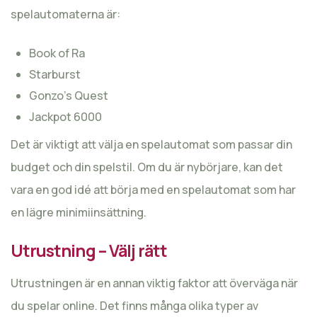
spelautomaterna är:
Book of Ra
Starburst
Gonzo’s Quest
Jackpot 6000
Det är viktigt att välja en spelautomat som passar din
budget och din spelstil. Om du är nybörjare, kan det
vara en god idé att börja med en spelautomat som har
en lägre minimiinsättning.
Utrustning – Välj rätt
Utrustningen är en annan viktig faktor att överväga när
du spelar online. Det finns många olika typer av