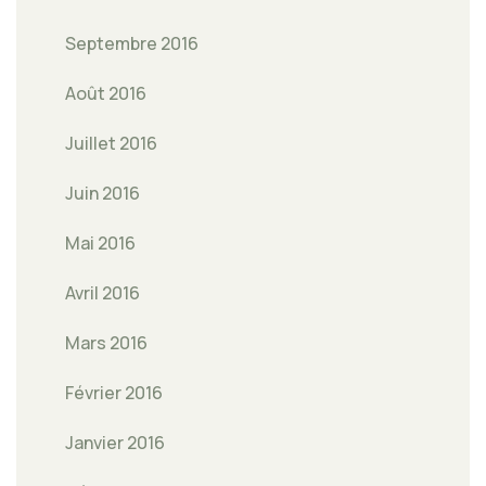
Septembre 2016
Août 2016
Juillet 2016
Juin 2016
Mai 2016
Avril 2016
Mars 2016
Février 2016
Janvier 2016