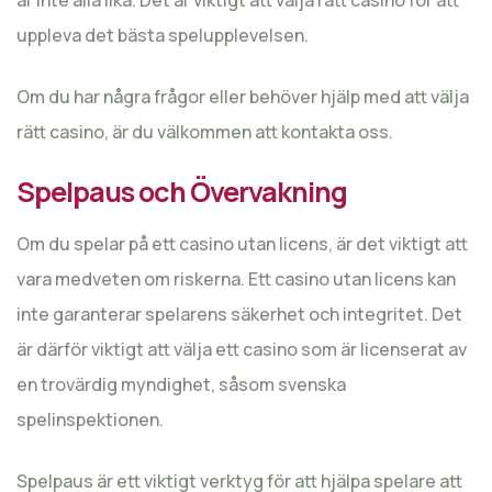
uppleva det bästa spelupplevelsen.
Om du har några frågor eller behöver hjälp med att välja
rätt casino, är du välkommen att kontakta oss.
Spelpaus och Övervakning
Om du spelar på ett casino utan licens, är det viktigt att
vara medveten om riskerna. Ett casino utan licens kan
inte garanterar spelarens säkerhet och integritet. Det
är därför viktigt att välja ett casino som är licenserat av
en trovärdig myndighet, såsom svenska
spelinspektionen.
Spelpaus är ett viktigt verktyg för att hjälpa spelare att