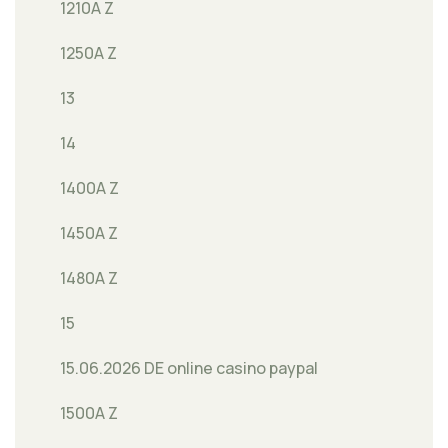
1210A Z
1250A Z
13
14
1400A Z
1450A Z
1480A Z
15
15.06.2026 DE online casino paypal
1500A Z