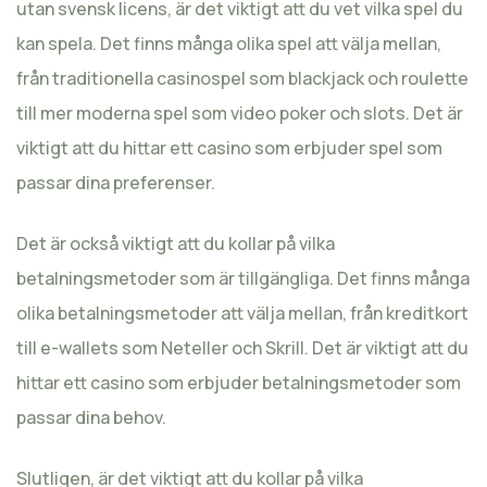
utan svensk licens, är det viktigt att du vet vilka spel du
kan spela. Det finns många olika spel att välja mellan,
från traditionella casinospel som blackjack och roulette
till mer moderna spel som video poker och slots. Det är
viktigt att du hittar ett casino som erbjuder spel som
passar dina preferenser.
Det är också viktigt att du kollar på vilka
betalningsmetoder som är tillgängliga. Det finns många
olika betalningsmetoder att välja mellan, från kreditkort
till e-wallets som Neteller och Skrill. Det är viktigt att du
hittar ett casino som erbjuder betalningsmetoder som
passar dina behov.
Slutligen, är det viktigt att du kollar på vilka