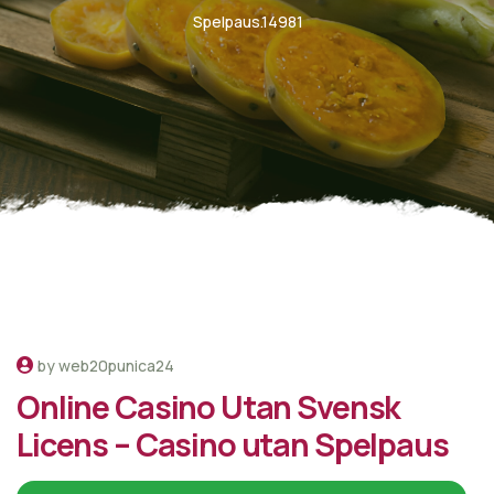
Spelpaus.14981
by web20punica24
Online Casino Utan Svensk
Licens – Casino utan Spelpaus