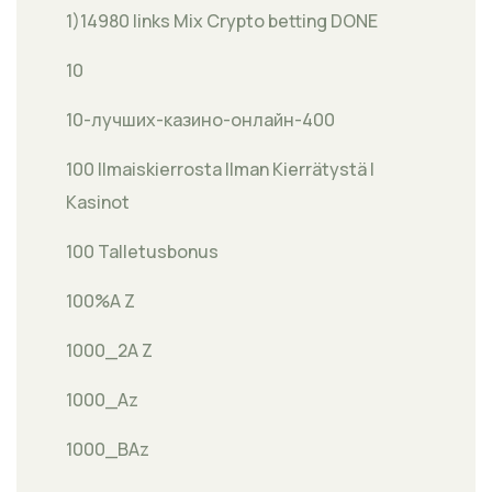
1)14980 links Mix Crypto betting DONE
10
10-лучших-казино-онлайн-400
100 Ilmaiskierrosta Ilman Kierrätystä |
Kasinot
100 Talletusbonus
100%A Z
1000_2A Z
1000_Az
1000_BAz