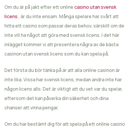
Om du är på jakt efter ett online
casino utan svensk
licens
, är du inte ensam. Många spelare har svårt att
hitta ett casino som passar deras behov, särskilt om de
inte vill ha något att göra med svensk licens. I det här
inlägget kommer vi att presentera några av de bästa
casinon utan svensk licens som du kan spela på.
Det första du bör tänka på är att alla online casinon är
inte lika. Vissa har svensk licens, medan andra inte har
någon licens alls. Det är viktigt att du vet var du spelar,
eftersom det kan påverka din säkerhet och dina
chanser att vinna pengar.
Om du har bestämt dig för att spela på ett online casino