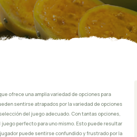
 que ofrece una amplia variedad de opciones para
ueden sentirse atrapados por la variedad de opciones
e selección del juego adecuado. Con tantas opciones,
 el juego perfecto para uno mismo. Esto puede resultar
 jugador puede sentirse confundido y frustrado por la