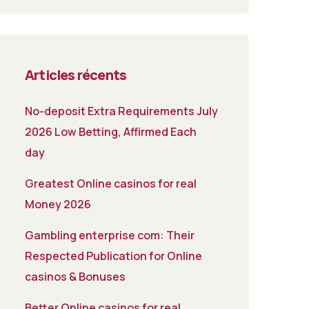
Articles récents
No-deposit Extra Requirements July
2026 Low Betting, Affirmed Each
day
Greatest Online casinos for real
Money 2026
Gambling enterprise com: Their
Respected Publication for Online
casinos & Bonuses
Better Online casinos for real