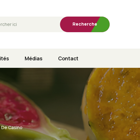
Recherche
ités
Médias
Contact
s De Casino