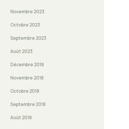
Novembre 2023
Octobre 2023
Septembre 2023
Août 2023
Décembre 2018
Novembre 2018
Octobre 2018
Septembre 2018
Août 2018