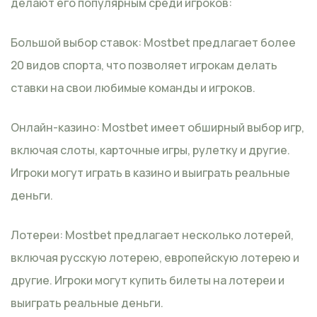
делают его популярным среди игроков:
Большой выбор ставок: Mostbet предлагает более
20 видов спорта, что позволяет игрокам делать
ставки на свои любимые команды и игроков.
Онлайн-казино: Mostbet имеет обширный выбор игр,
включая слоты, карточные игры, рулетку и другие.
Игроки могут играть в казино и выиграть реальные
деньги.
Лотереи: Mostbet предлагает несколько лотерей,
включая русскую лотерею, европейскую лотерею и
другие. Игроки могут купить билеты на лотереи и
выиграть реальные деньги.