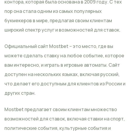
контора, которая была основана в 2009 году. С тех
пор она стала одним из самых популярных
букмекеров в мире, предлагая своим клиентам
широкий спектр услуг и возможностей для ставок.
Официальный сайт Mostbet – это место, где вы
можете сделать ставку на любое событие, которое
вам интересно, и играть в игровые автоматы. Сайт
доступен на нескольких языках, включая русский,
что делает его доступным для клиентов из России и
других стран.
Mostbet предлагает своим клиентам множество
возможностей для ставок, включая ставки на спорт,
политические события, культурные события и