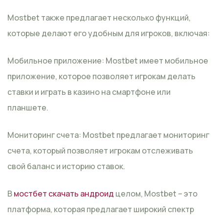
Mostbet также предлагает несколько функций,
которые делают его удобным для игроков, включая:
Мобильное приложение: Mostbet имеет мобильное
приложение, которое позволяет игрокам делать
ставки и играть в казино на смартфоне или
планшете.
Мониторинг счета: Mostbet предлагает мониторинг
счета, который позволяет игрокам отслеживать
свой баланс и историю ставок.
В
мостбет скачать андроид
целом, Mostbet – это
платформа, которая предлагает широкий спектр