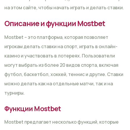
на этом сайте, чтобы начать играть и делать ставки.
Описание и функции Mostbet
Mostbet – это платформа, которая позволяет
игрокам делать ставки на спорт, играть в онлайн-
казино и участвовать в лотереях. Пользователи
могут выбрать из более 20 видов спорта, включая
футбол, баскетбол, хоккей, теннис и другие. Ставки
можно делать как на отдельные матчи, так и на
турниры.
Функции Mostbet
Mostbet предлагает несколько функций, которые