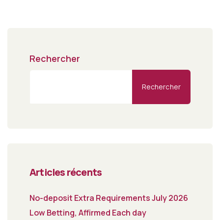
Rechercher
Rechercher
Articles récents
No-deposit Extra Requirements July 2026
Low Betting, Affirmed Each day