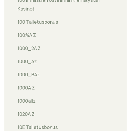
Kasinot
100 Talletusbonus
100%A Z
1000_2A Z
1000_Az
1000_BAz
1000A Z
1000allz
1020A Z
10E Talletusbonus