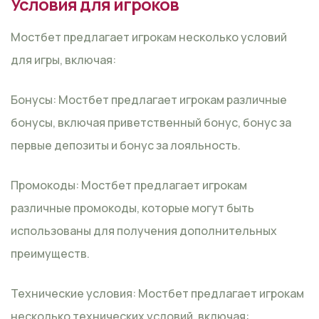
Условия для игроков
Мостбет предлагает игрокам несколько условий
для игры, включая:
Бонусы: Мостбет предлагает игрокам различные
бонусы, включая приветственный бонус, бонус за
первые депозиты и бонус за лояльность.
Промокоды: Мостбет предлагает игрокам
различные промокоды, которые могут быть
использованы для получения дополнительных
преимуществ.
Технические условия: Мостбет предлагает игрокам
несколько технических условий, включая: