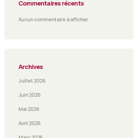
Commentaires récents
Aucun commentaire à afficher.
Archives
Juillet 2026
Juin 2026
Mai 2026
Avril 2026
Mars 2026