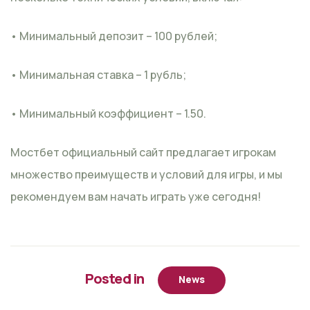
• Минимальный депозит – 100 рублей;
• Минимальная ставка – 1 рубль;
• Минимальный коэффициент – 1.50.
Мостбет официальный сайт предлагает игрокам
множество преимуществ и условий для игры, и мы
рекомендуем вам начать играть уже сегодня!
Posted in
News