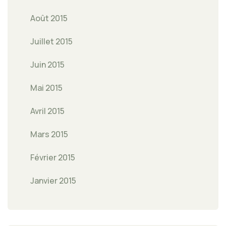
Août 2015
Juillet 2015
Juin 2015
Mai 2015
Avril 2015
Mars 2015
Février 2015
Janvier 2015